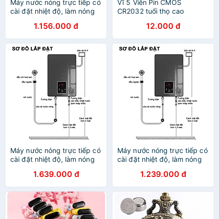
Máy nước nóng trực tiếp có
Vĩ 5 Viên Pin CMOS
cài đặt nhiệt độ, làm nóng
CR2032 tuổi thọ cao
tức thì, hàng thái lan (TẶNG
1.156.000 đ
12.000 đ
ÁT CHỐNG GIẬT)
Máy nước nóng trực tiếp có
Máy nước nóng trực tiếp có
cài đặt nhiệt độ, làm nóng
cài đặt nhiệt độ, làm nóng
tức thì, hàng thái lan siêu
tức thì, hàng thái lan siêu
1.639.000 đ
1.239.000 đ
bền(TẶNG ÁT CHỐNG
bền(TẶNG ÁT CHỐNG
GIẬT)
GIẬT)