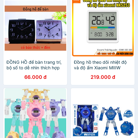
ĐỒNG HỒ để bàn trang trí,
Đồng hồ theo dõi nhiệt độ
bộ số to dễ nhìn thích hợp
và độ ẩm Xiaomi MIIIW
cho người lớn tuổi xem giờ
NK5253, Màn hình lớn 3.34
66.000 đ
219.000 đ
inch, Tuổi thọ pin dài lâu