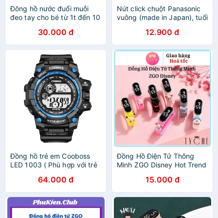
Đông hồ nước đuổi muỗi
Nút click chuột Panasonic
đeo tay cho bé từ 1t đến 10
vuông (made in Japan), tuổi
tuổi
thọ 8 triệu lần bấm
30.000 đ
12.900 đ
Đồng hồ trẻ em Cooboss
Đồng Hồ Điện Tử Thông
LED 1003 ( Phù hợp với trẻ
Minh ZGO Disney Hot Trend
trên 12 tuổi )
Dành Cho Mọi Lứa Tuổi
64.000 đ
15.000 đ