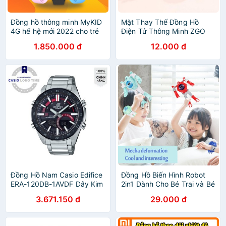
Đồng hồ thông minh MyKID
Mặt Thay Thế Đồng Hồ
4G hế hệ mới 2022 cho trẻ
Điện Tử Thông Minh ZGO
từ 05 đến 12 tuổi
Disney Hot Trend Dành Cho
1.850.000 đ
12.000 đ
Mọi Lứa Tuổi
Đồng Hồ Nam Casio Edifice
Đồng Hồ Biến Hình Robot
ERA-120DB-1AVDF Dây Kim
2in1 Dành Cho Bé Trai và Bé
Loại - 3 Chế Độ Báo Thức -
Gái Phù hợp từ 3-10 Tuổi
3.671.150 đ
29.000 đ
Tuổi Th