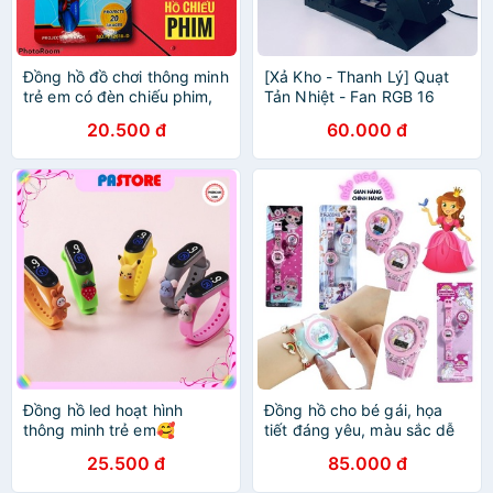
Đồng hồ đồ chơi thông minh
[Xả Kho - Thanh Lý] Quạt
trẻ em có đèn chiếu phim,
Tản Nhiệt - Fan RGB 16
led chống nước, thể thao
Triệu Màu Kèm 366 Hiệu
20.500 đ
60.000 đ
giá rẻ cho bé trai, gái
Ứng - Làm Mát - Tăng Tuổi
3,4,5,6 tuổi
Thọ Cho Các Linh Kiện
Đồng hồ led hoạt hình
Đồng hồ cho bé gái, họa
thông minh trẻ em🥰
tiết đáng yêu, màu sắc dễ
FREESHIP XTRA 🥰 chống
thương, đồng hồ trẻ em từ 1
25.500 đ
85.000 đ
nước, thể thao giá rẻ cho
đến 10 tuổi Bắp Ngô Kids
bé trai, gái 3,4,5,6 tuổi