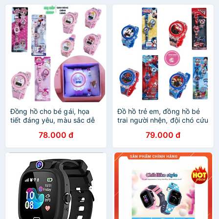
Đồng hồ cho bé gái, họa
Đồ hồ trẻ em, đồng hồ bé
tiết đáng yêu, màu sắc dễ
trai người nhện, đội chó cứu
thương, đồng hồ trẻ em từ 1
hộ pawpatrol, mcqueen,
78.000 đ
79.000 đ
đến 10 tuổi Mẹ Bắp Shop
micky cho bé trai từ 1 đến
10 tuổi