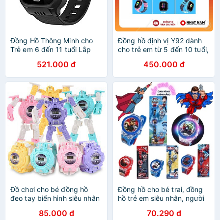
Đồng Hồ Thông Minh cho
Đồng hồ định vị Y92 dành
Trẻ em 6 đến 11 tuổi Lắp
cho trẻ em từ 5 đến 10 tuổi,
Sim Độc lập nghe gọi 2
có tiếng việt, định vị LBS,
521.000 đ
450.000 đ
chiều AMA Watch Y31 Hàng
nghe gọi 2 chiều tiện lợi.
nhập khẩu
Đồ chơi cho bé đồng hồ
Đồng hồ cho bé trai, đồng
đeo tay biến hình siêu nhân
hồ trẻ em siêu nhân, người
thiết kế mới lạ dành cho trẻ
nhện, đội chó cứu hộ,
85.000 đ
70.290 đ
Phù hợp Bé từ 3-10 Tuổi
mickey ZalacKids cho bé từ