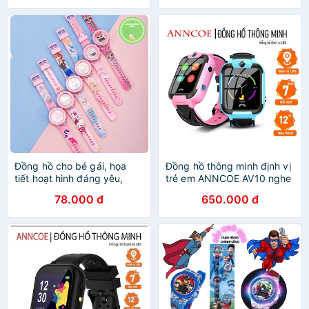
1 đến 10 tuổi
Đồng hồ cho bé gái, họa
Đồng hồ thông minh định vị
tiết hoạt hình đáng yêu,
trẻ em ANNCOE AV10 nghe
màu sắc dễ thương, đồng
gọi nhắn tin định vị từ xa
78.000 đ
650.000 đ
hồ trẻ em từ 1 đến 10 tuổi
phù hợp với trẻ từ 4 đến 14
Xuân Cường Kids
tuổi