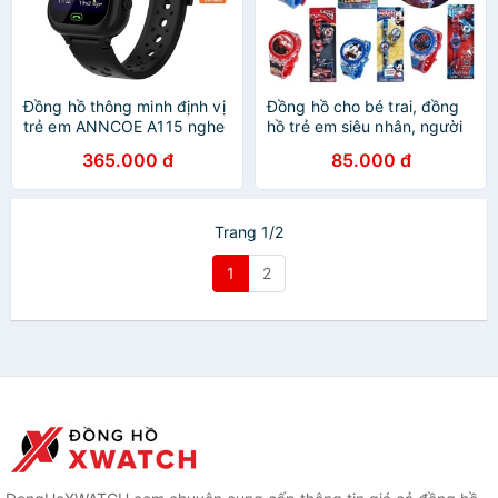
Đồng hồ thông minh định vị
Đồng hồ cho bé trai, đồng
trẻ em ANNCOE A115 nghe
hồ trẻ em siêu nhân, người
gọi hai chiều - hỗ trợ tiếng
nhện, đội chó cứu hộ,
365.000 đ
85.000 đ
việt - dành cho trẻ em từ 4
mickey Bắp Ngô Kids cho
đến 14 tuổi
bé từ 1 đến 10 tuổi
Trang 1/2
1
2