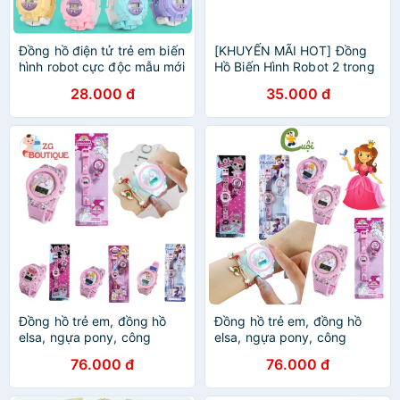
Đồng hồ điện tử trẻ em biến
[KHUYẾN MÃI HOT] Đồng
hình robot cực độc mẫu mới
Hồ Biến Hình Robot 2 trong
nhất, thích hợp bé từ 3 tuổi
1 Dành Cho Bé từ 3-10 Tuổi
28.000 đ
35.000 đ
trở lên, fullbox
tặng gói đậu Hà Lan
Đồng hồ trẻ em, đồng hồ
Đồng hồ trẻ em, đồng hồ
elsa, ngựa pony, công
elsa, ngựa pony, công
chúa, búp bê cho bé gái từ
chúa, búp bê cho bé gái từ
76.000 đ
76.000 đ
1 đến 10 tuổi ZG Boutique
1 đến 10 tuổi Cuội Store