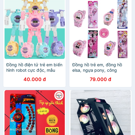
Đồng hồ điện tử trẻ em biến
Đồng hồ trẻ em, đồng hồ
hình robot cực độc, mẫu
elsa, ngựa pony, công
mới nhất, thích hợp bé từ 3
chúa, búp bê cho bé gái từ
40.000 đ
79.000 đ
tuổi trở lên, giá rẻ
1 đến 10 tuổi Xu Xu Kids