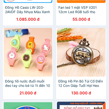
Đồng Hồ Casio LW-203-
Fan led 1 mặt VSP V201
2AVDF Dây Nhựa Màu Xanh
12cm Led RGB tuổi thọ
- Tuổi Thọ Pin 10 Năm
30000 giờ - Hãng phân
1.085.000 đ
55.000 đ
phối
Đông hồ nước đuổi muỗi
Đồng Hồ Pin Bỏ Túi Cổ Điển
đeo tay cho bé từ 1t đến 10
12 Con Giáp Tuổi Hợi Heo
tuổi (có sỉ)
Tặng 2 Pin
21.000 đ
130.000 đ