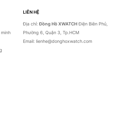
LIÊN HỆ
Địa chỉ:
Đồng Hồ XWATCH
Điện Biên Phủ,
 minh
Phường 6, Quận 3, Tp.HCM
Email: lienhe@donghoxwatch.com
g