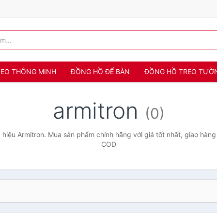
 ĐEO THÔNG MINH
ĐỒNG HỒ ĐỂ BÀN
ĐỒNG HỒ TREO TƯỜ
armitron
(0)
hiệu Armitron. Mua sản phẩm chính hãng với giá tốt nhất, giao hàng 
COD