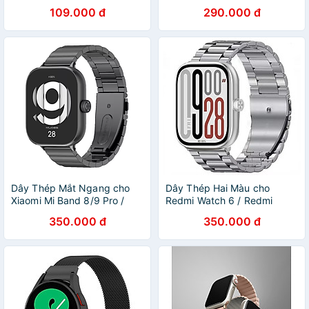
Size 43mm/47mm/51mm -
Xiaomi Mi Band 8 Pro /
109.000 đ
290.000 đ
Hàng Chính Hãng
Xiaomi Mi Band 9 Pro /
Xiaomi Mi Band 10 Pro -
Hàng Chính Hãng
Dây Thép Mắt Ngang cho
Dây Thép Hai Màu cho
Xiaomi Mi Band 8/9 Pro /
Redmi Watch 6 / Redmi
Xiaomi Mi Band 10 Pro /
Watch 5/4 / Xiaomi Mi Band
350.000 đ
350.000 đ
Redmi Watch 5/4 / Redmi
8/9 Pro / Xiaomi Mi Band 10
Watch 6 - Hàng Chính Hãng
Pro - Hàng Chính Hãng