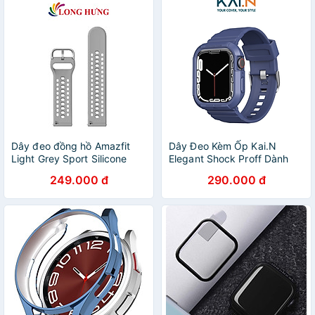
Chính Hãng
Dây đeo đồng hồ Amazfit
Dây Đeo Kèm Ốp Kai.N
Light Grey Sport Silicone
Elegant Shock Proff Dành
Strap 22mm A2435S - Hàng
Cho Apple Watch Tất Cả
249.000 đ
290.000 đ
chính hãng
Series_ Hàng Chính Hãng