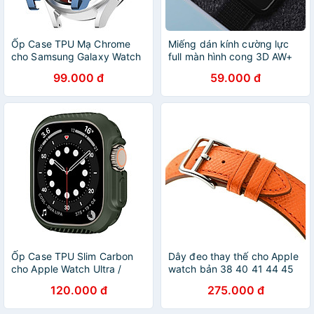
Ốp Case TPU Mạ Chrome
Miếng dán kính cường lực
cho Samsung Galaxy Watch
full màn hình cong 3D AW+
6 Classic 43mm / 47mm -
cho Apple Watch _Hàng
99.000 đ
59.000 đ
Hàng Chính Hãng
chính hãng
Ốp Case TPU Slim Carbon
Dây đeo thay thế cho Apple
cho Apple Watch Ultra /
watch bản 38 40 41 44 45
Apple Watch Ultra 2 49mm -
49mm dây da màu cam -
120.000 đ
275.000 đ
Hàng Chính Hãng
hàng nhập khẩu