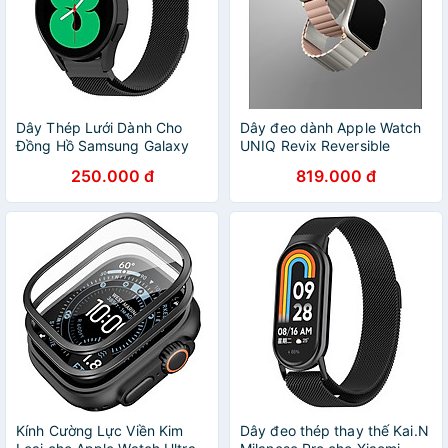
Dây Thép Lưới Dành Cho
Dây đeo dành Apple Watch
Đồng Hồ Samsung Galaxy
UNIQ Revix Reversible
Watch 4/ Galaxy Watch 5
Magnetic Silicone
250.000 đ
819.000 đ
Kai.N Universal Milanese_
(38/40/41mm) - Hàng chính
Hàng Chính Hãng
hãng
Kính Cường Lực Viền Kim
Dây đeo thép thay thế Kai.N