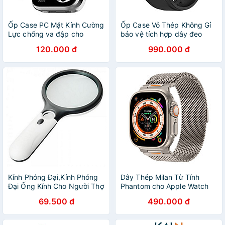
Ốp Case PC Mặt Kính Cường
Ốp Case Vỏ Thép Không Gỉ
Lực chống va đập cho
bảo vệ tích hợp dây đeo
Xiaomi Mi Band 9 Pro - Hàng
Fluororubber cho Apple
120.000 đ
990.000 đ
Chính Hãng
Watch Series
4/5/6/7/8/9/SE1,2 Size
44mm/45mm - Hàng Chính
Hãng
Kính Phóng Đại,Kính Phóng
Dây Thép Milan Từ Tính
Đại Ống Kính Cho Người Thợ
Phantom cho Apple Watch
Kim Hoàn Tiền Xu 206762(
Series
69.500 đ
490.000 đ
hàng nhập khẩu )
4/5/6/7/8/9/SE3/10/11 &
Apple Watch Ultra 1/2/3 Size
44/45/46/49mm - Hàng