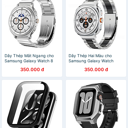
Dây Thép Mắt Ngang cho
Dây Thép Hai Màu cho
Samsung Galaxy Watch 8
Samsung Galaxy Watch
40mm / 44mm & Galaxy
Ultra 47mm - Hàng Chính
350.000 đ
350.000 đ
Watch 8 Classic 46mm -
Hãng
Hàng Chính Hãng