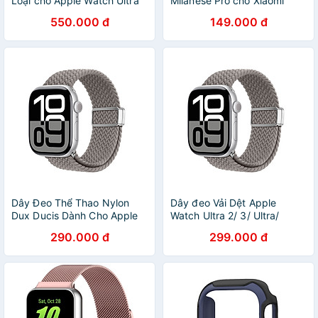
Loại cho Apple Watch Ultra
Milanese Pro cho Xiaomi
3 49mm ESR Armorite
Smart Band Mi band 8/ Mi
550.000 đ
149.000 đ
Screen Protector – Hàng
band 9/ Mi band 10_ Hàng
Chính Hãng
chính hãng
Dây Đeo Thể Thao Nylon
Dây đeo Vải Dệt Apple
Dux Ducis Dành Cho Apple
Watch Ultra 2/ 3/ Ultra/
Watch Ultra 3/2/1, Apple
Apple Watch Series, Dux
290.000 đ
299.000 đ
Watch Series 11-1/SE/SE2,
Ducis Mixture Ultra, thoáng
Mixture Ultra Series_ Hàng
khí, chạy bộ_ Hàng chính
chính hãng
hãng