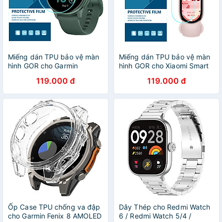
Miếng dán TPU bảo vệ màn
Miếng dán TPU bảo vệ màn
hình GOR cho Garmin
hình GOR cho Xiaomi Smart
Vivoactive 5 / Garmin
Band 10 (Hộp 5 Miếng) -
119.000 đ
119.000 đ
Vivoactive 6 - Hàng Chính
Hàng Chính Hãng
Hãng
Ốp Case TPU chống va đập
Dây Thép cho Redmi Watch
cho Garmin Fenix 8 AMOLED
6 / Redmi Watch 5/4 /