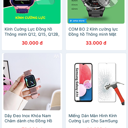
Kính Cường Lực Đồng hồ
COM BO 2 Kính cường lực
Thông minh Q12, Q15, Q12B,
Đồng hồ Thông minh Mặt
D06S, LT31, DH11, G2, A28,
tròn 36mm 37mm 38mm
30.000 đ
33.000 đ
DS60, M80, Q16S, K10 Kích
39mm 40mm 41mm 42mm
thước 30mm x 35mm Hàng
Bảo vệ màn hình chống bể
nhập khẩu
vỡ Hàng nhập khẩu
Dây Đeo Inox Khóa Nam
Miếng Dán Màn Hình Kính
Châm dành cho Đồng Hồ
Cường Lực Cho SamSung
Thông Minh AMA TK, S16 và
A14 5G, A13 4G/5G, A23