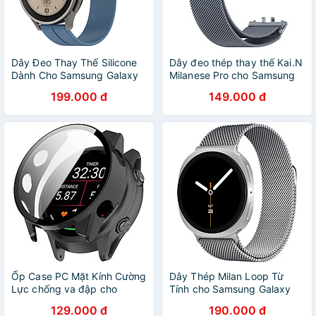
Dây Đeo Thay Thế Silicone
Dây đeo thép thay thế Kai.N
Dành Cho Samsung Galaxy
Milanese Pro cho Samsung
Watch 4/ Watch 5/ Watch 5
Galaxy Fit 3_ Hàng chính
199.000 đ
149.000 đ
Pro/ Watch 6, Kai.N Sprot
hãng
Pro Magnectic_ Hàng Chính
Hãng
Ốp Case PC Mặt Kính Cường
Dây Thép Milan Loop Từ
Lực chống va đập cho
Tính cho Samsung Galaxy
Garmin Forerunner 970 -
Watch 8 40mm / 44mm &
129.000 đ
190.000 đ
Hàng Chính Hãng
Galaxy Watch 8 Classic