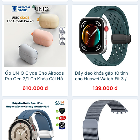
44/45/46/49mm - Hàng
Venu - Hàng chính hãng /
Chính Hãng
Hàng nhập khẩu
Ốp UNIQ Clyde Cho Airpods
Dây đeo khóa gấp từ tính
Pro Gen 2/1 Có Khóa Cài Hỗ
cho Huawei Watch Fit 3 /
Trợ Sạc Không Dây Hàng
Huawei Watch Fit 4 / Huawei
610.000 đ
139.000 đ
Chính Hãng
Watch Fit 4 Pro / Huawei
Watch Fit 5 / Huawei Watch
Fit 5 Pro - Hàng Chính Hãng