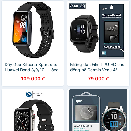
Dây đeo Silicone Sport cho
Miếng dán Film TPU HD cho
Huawei Band 8/9/10 - Hàng
đồng hồ Garmin Venu 4/
Chính Hãng
Venu 3/ Venu 3S/ Venu SQ/
109.000 đ
79.000 đ
Vivoactive 5/ 6, GOR, bộ
gồm 5 miếng_ Hàng chính
hãng