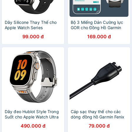
Dây Silicone Thay Thế cho
Bộ 3 Miếng Dán Cường lực
Apple Watch Series
GOR cho Đồng Hồ Garmin
1,2,3,4,5,6,7,8,9,SE2,10 /
Fenix 7 / 7S / 7X / Garmin
99.000 đ
169.000 đ
Apple Watch Ultra 1/2 Size
Epix Gen 2 - Hàng Chính
40/41/42/44/45/46/49mm -
Hãng
Hàng Nhập Khẩu
Dây đeo Hublot Style Trong
Cáp sạc thay thế cho các
Suốt cho Apple Watch Ultra
dòng đồng hồ Garmin Fenix
1/2/3 & Apple Watch Series
6, Fenix 5, Forerunner 945,
490.000 đ
79.000 đ
4/5/6/7/8/9/SE/10/11 Size
935, Instinct, Viviactive 3,