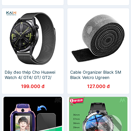
46mm - Hàng Chính Hãng
Dây đeo thép Cho Huawei
Cable Organizer Black 5M
Watch 4/ GT4/ GT/ GT2/
Black Velcro Ugreen
GT3/ GT3 Pro/GT Runner/
124OL40356LP Hàng chính
199.000 đ
127.000 đ
Honor Watch Magic Size
hãng
22mm, Kai.N Milan_ Hàng
chính hãng