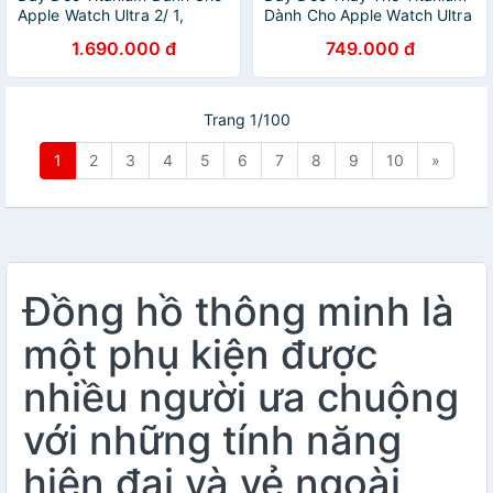
Apple Watch Ultra 2/ 1,
Dành Cho Apple Watch Ultra
Apple Watch Series 10-
/ Apple Watch Series 1-
1.690.000 đ
749.000 đ
1/SE/SE 2022, Kai.N Titan
8/SE/SE 2022, Kai.N Ultra
Pro_ Hàng Chính Hãng
Titanium Metal - Hàng Chính
Hãng
Trang 1/100
1
2
3
4
5
6
7
8
9
10
»
Đồng hồ thông minh là
một phụ kiện được
nhiều người ưa chuộng
với những tính năng
hiện đại và vẻ ngoài