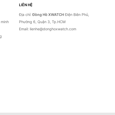
LIÊN HỆ
Địa chỉ:
Đồng Hồ XWATCH
Điện Biên Phủ,
 minh
Phường 6, Quận 3, Tp.HCM
Email: lienhe@donghoxwatch.com
g