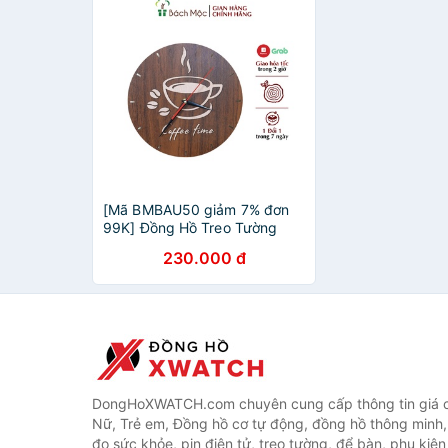
[Mã BMBAU50 giảm 7% đơn
99K] Đồng Hồ Treo Tường
BÁCH MỘC Decor Nhà Cửa,
230.000 đ
Thiết Kế Độc Đáo, Bắt Mắt
DongHoXWATCH.com chuyên cung cấp thông tin giá 
Nữ, Trẻ em, Đồng hồ cơ tự động, đồng hồ thông minh,
đo sức khỏe, pin điện tử, treo tường, để bàn, phụ kiệ