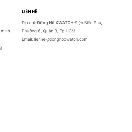
LIÊN HỆ
Địa chỉ:
Đồng Hồ XWATCH
Điện Biên Phủ,
 minh
Phường 6, Quận 3, Tp.HCM
Email: lienhe@donghoxwatch.com
g