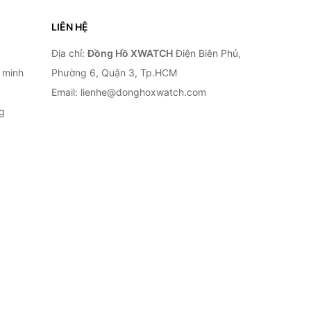
LIÊN HỆ
Địa chỉ:
Đồng Hồ XWATCH
Điện Biên Phủ,
 minh
Phường 6, Quận 3, Tp.HCM
Email: lienhe@donghoxwatch.com
g