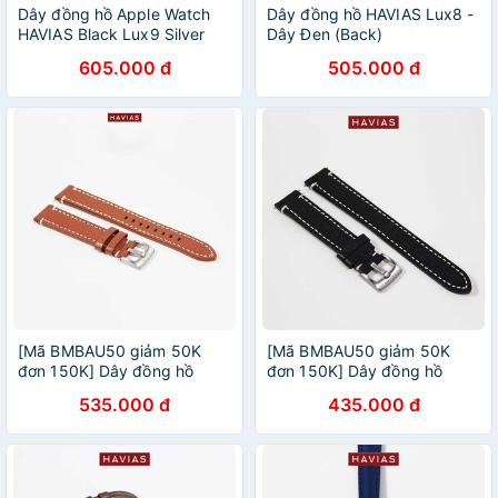
Dây đồng hồ Apple Watch
Dây đồng hồ HAVIAS Lux8 -
HAVIAS Black Lux9 Silver
Dây Đen (Back)
605.000 đ
505.000 đ
[Mã BMBAU50 giảm 50K
[Mã BMBAU50 giảm 50K
đơn 150K] Dây đồng hồ
đơn 150K] Dây đồng hồ
Apple Watch HAVIAS
HAVIAS Classy_Dây đen
535.000 đ
435.000 đ
Classy_Dây Nâu (Brown)
(Black)