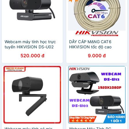
Webcam máy tính học trực
DÂY CÁP MẠNG CAT6
tuyến HIKVISION DS-U02
HIKVISION tốc độ cao
full HD
1.0Gbps BẤM SẴN 2 ĐẦU
520.000 đ
9.000 đ
(giá của 1m, chọn số lượng
là số mét)
Webcam máy tính có mic
Webcam Máy Tính PC