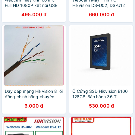
Full HD 1080P kết nối USB
Hikvision DS-U02, DS-U12
dùng cho PC Laptop
Full HD 1920x1080P Có Mic
495.000 đ
660.000 đ
livestream học online Zoom
Livestream, Dạy & Học
Hikvision DS-E12
Online
Dây cáp mạng Hikvision 8 lõi
Ổ Cứng SSD Hikvision E100
đồng chính hãng chuyên
128GB-Bảo hành 36 T
dụng cho camera POE bán
6.000 đ
530.000 đ
lẻ theo mét