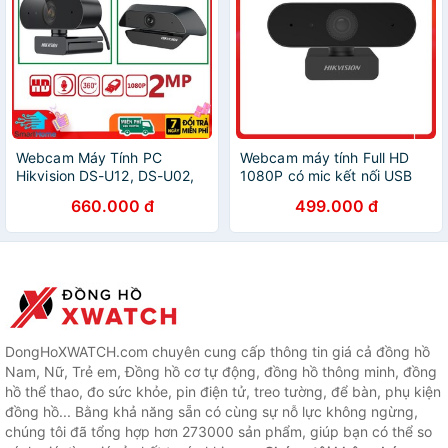
Webcam Máy Tính PC
Webcam máy tính Full HD
Hikvision DS-U12, DS-U02,
1080P có mic kết nối USB
Full HD (1920 × 1080) [ Bảo
dùng cho PC Laptop
660.000 đ
499.000 đ
Hành 1 Năm ]
livestream, học online, Zoom
- Hikvision DS-E122
DongHoXWATCH.com chuyên cung cấp thông tin giá cả đồng hồ
Nam, Nữ, Trẻ em, Đồng hồ cơ tự động, đồng hồ thông minh, đồng
hồ thể thao, đo sức khỏe, pin điện tử, treo tường, để bàn, phụ kiện
đồng hồ... Bằng khả năng sẵn có cùng sự nỗ lực không ngừng,
chúng tôi đã tổng hợp hơn 273000 sản phẩm, giúp bạn có thể so