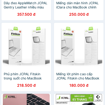
Dây đeo AppleWatch JCPAL
Miếng dán màn hình JCPAL
Gentry Leather nhiều màu
iClara cho MacBook chính
hãng đủ dòng
357.500 đ
250.000 đ
Phủ phím JCPAL Fitskin
Miếng lót phím cao cấp
trong suốt cho MacBook
JCPAL Fitskin cho MacBook
12/13.3″/15/16″
(trong suốt)
218.500 đ
180.000 đ