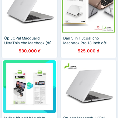
Ốp JCPal Macguard
Dán 5 in 1 Jcpal cho
UltraThin cho Macbook (đủ
Macbook Pro 13 inch đời
dòng)
(2020 - 2021 - Chip M1 )
530.000 đ
525.000 đ
Miếng lót phủ bàn phím
Ốp cho Macbook JCPal