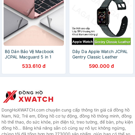
Bộ Dán Bảo Vệ Macbook
Dây Da Apple Watch JCPAL
JCPAL Macguard 5 in 1
Gentry Classic Leather
Nhiều Màu Lựa Chọn
38mm / 40mm / 42mm /
533.610 đ
590.000 đ
44mm / 41mm / 45mm
DongHoXWATCH.com chuyên cung cấp thông tin giá cả đồng hồ
Nam, Nữ, Trẻ em, Đồng hồ cơ tự động, đồng hồ thông minh, đồng
hồ thể thao, đo sức khỏe, pin điện tử, treo tường, để bàn, phụ kiện
đồng hồ... Bằng khả năng sẵn có cùng sự nỗ lực không ngừng,
chúng tôi đã tổng hợp hơn 273000 sản phẩm, giúp bạn có thể so