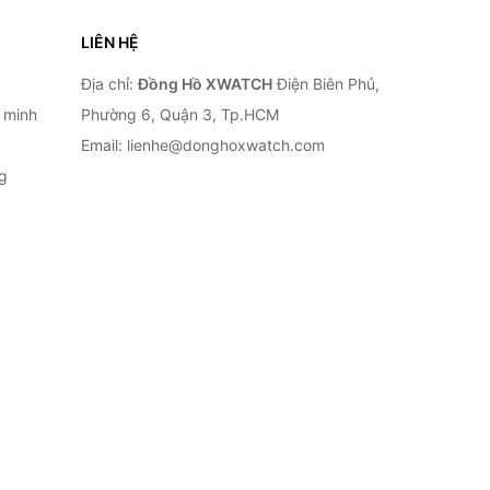
LIÊN HỆ
Địa chỉ:
Đồng Hồ XWATCH
Điện Biên Phủ,
 minh
Phường 6, Quận 3, Tp.HCM
Email: lienhe@donghoxwatch.com
g