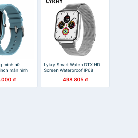
g minh nữ
Lykry Smart Watch DTX HD
inch màn hình
Screen Waterproof IP68
rợ chức năng
Sports Multi-Sports Mode
.000 đ
498.805 đ
 cho Xiaomi
Heart Rate Monitor Fitness
Tracker 1.78 Inch