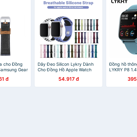
a cho Đồng
Dây Đeo Silicon Lykry Dành
Đồng hồ thôn
Samsung Gear
Cho Đồng Hồ Apple Watch
LYKRY P8 1.4
T 2 Samsung
38mm 42mm 40mm 44mm
cảm ứng hỗ t
61 đ
54.917 đ
395
 46mm Huami
GTS thể thao
 20mm /
Huawei