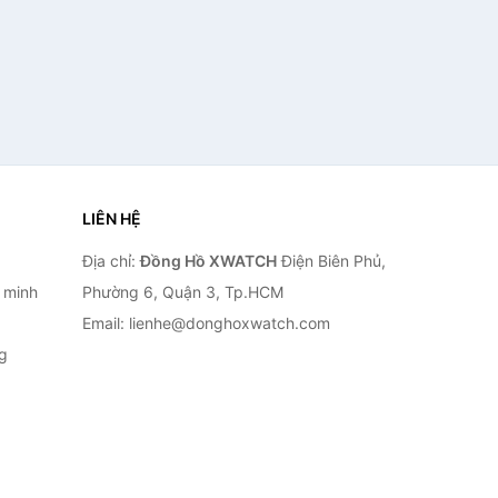
LIÊN HỆ
Địa chỉ:
Đồng Hồ XWATCH
Điện Biên Phủ,
 minh
Phường 6, Quận 3, Tp.HCM
Email: lienhe@donghoxwatch.com
g