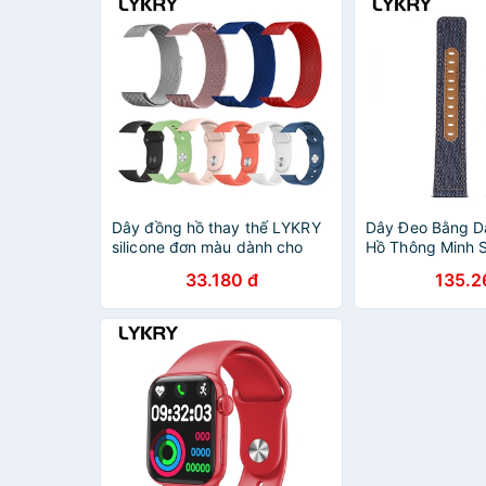
Dây đồng hồ thay thế LYKRY
Dây Đeo Bằng D
silicone đơn màu dành cho
Hồ Thông Minh 
IWATCH 5 IWO 8 IWO 12 PRO
S3 S2 Huawei G
33.180 đ
135.2
W68 T500 Q99 W55
Galaxy 42mm /
amazfit Bip GTR
22mm