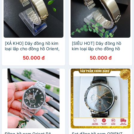
[XẢ KHO] Dây đồng hồ kim
[SIÊU HOT] Dây đồng hồ
loại lắp cho đồng hồ Orient,
kim loại lắp cho đồng hồ
thép không gỉ cao cấp size
Orient bằng thép không gỉ
50.000 đ
50.000 đ
18mm
cao cấp size 18mm
Đồng hồ nam Orient RA-
Set đồng hồ nam ORIENT