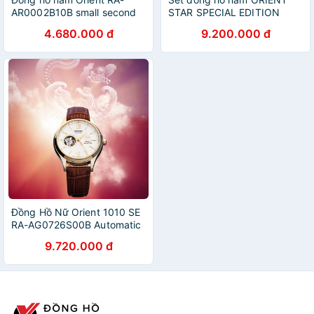
AR0002B10B small second
STAR SPECIAL EDITION
open heart – Kính Sapphire
WZ0321DK - Đi kèm 1 dây
4.680.000 đ
9.200.000 đ
da và 1 dây kim loại
Đồng Hồ Nữ Orient 1010 SE
RA-AG0726S00B Automatic
Full Box, Thẻ Bảo Hành Toàn
9.720.000 đ
Quốc, Dây Da Cao Câp