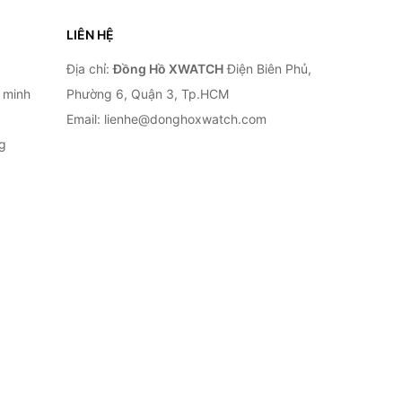
LIÊN HỆ
Địa chỉ:
Đồng Hồ XWATCH
Điện Biên Phủ,
 minh
Phường 6, Quận 3, Tp.HCM
Email: lienhe@donghoxwatch.com
g