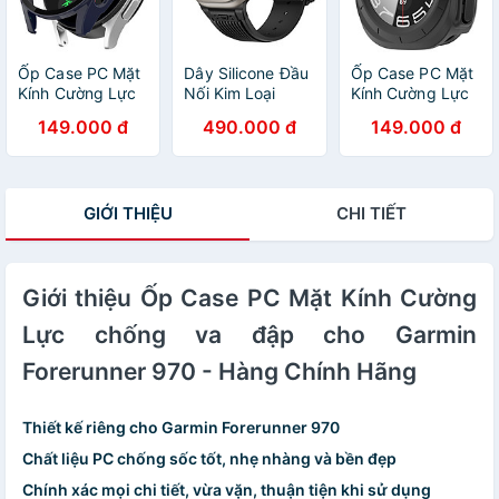
Ốp Case PC Mặt
Dây Silicone Đầu
Ốp Case PC Mặt
Kính Cường Lực
Nối Kim Loại
Kính Cường Lực
chống va đập
Hublot Style cho
chống va đập
149.000 đ
490.000 đ
149.000 đ
cho Samsung
Apple Watch
cho Samsung
Galaxy Watch 7
Ultra 1/2 & Apple
Galaxy Watch
40mm / 44mm -
Watch Series
Ultra - Hàng
Hàng Chính Hãng
4/5/6/7/8/9/SE/10
Chính Hãng
GIỚI THIỆU
CHI TIẾT
Size
44/45/46/49mm
- Hàng Chính
Hãng
Giới thiệu Ốp Case PC Mặt Kính Cường
Lực chống va đập cho Garmin
Forerunner 970 - Hàng Chính Hãng
Thiết kế riêng cho Garmin Forerunner 970
Chất liệu PC chống sốc tốt, nhẹ nhàng và bền đẹp
Chính xác mọi chi tiết, vừa vặn, thuận tiện khi sử dụng