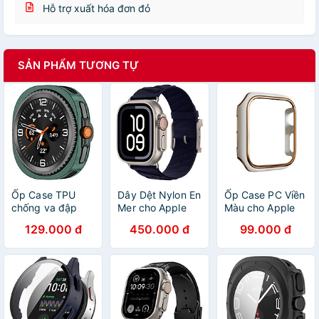
Hỗ trợ xuất hóa đơn đỏ
SẢN PHẨM TƯƠNG TỰ
Ốp Case TPU
Dây Dệt Nylon En
Ốp Case PC Viền
chống va đập
Mer cho Apple
Màu cho Apple
cho Samsung
Watch Series &
Watch Series
129.000 đ
450.000 đ
99.000 đ
Galaxy Watch8
Apple Watch
4/5/6/SE/7/8/9/SE1
Classic 46mm -
Ultra Size
Size
Hàng Chính Hãng
40/41/42mm &
40mm/41mm/44m
44/45/46/49mm
- Hàng Chính
- Hàng Chính
Hãng
Hãng