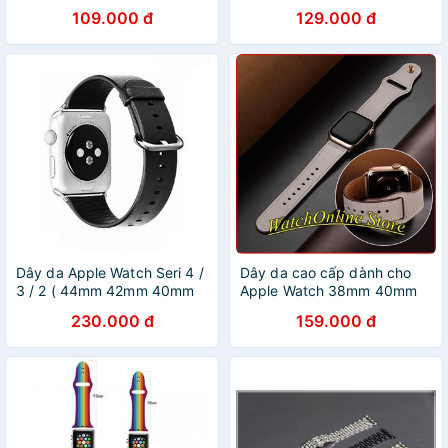
38MM/40MM/42MM/44MM
38MM/40MM/42MM/44MM
109.000 đ
129.000 đ
Dây da Apple Watch Seri 4 /
Dây da cao cấp dành cho
3 / 2 ( 44mm 42mm 40mm
Apple Watch 38mm 40mm
38mm )
42mm 44mm
230.000 đ
159.000 đ