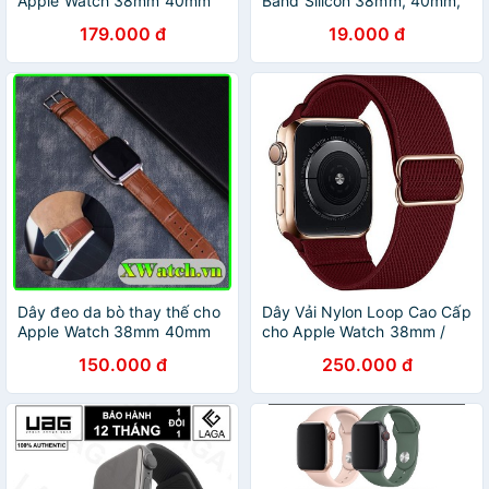
Apple Watch 38mm 40mm
Band Silicon 38mm, 40mm,
42mm 44mm
42mm và 44mm
179.000 đ
19.000 đ
Dây đeo da bò thay thế cho
Dây Vải Nylon Loop Cao Cấp
Apple Watch 38mm 40mm
cho Apple Watch 38mm /
42mm 44mm
40mm / 42mm / 44mm.
150.000 đ
250.000 đ