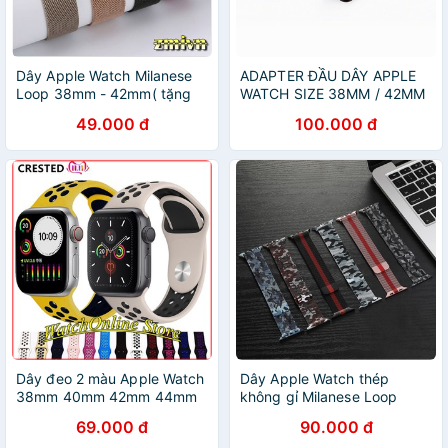
Dây Apple Watch Milanese
ADAPTER ĐẦU DÂY APPLE
Loop 38mm - 42mm( tặng
WATCH SIZE 38MM / 42MM
dán màn )
/ 40MM / 44MM
49.000 đ
100.000 đ
Dây đeo 2 màu Apple Watch
Dây Apple Watch thép
38mm 40mm 42mm 44mm
không gỉ Milanese Loop
38mm - 44mm
69.000 đ
90.000 đ