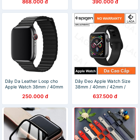
868.000 đ
390.000 đ
Dây Da Leather Loop cho
Dây Đeo Apple Watch Size
Apple Watch 38mm / 40mm
38mm / 40mm / 42mm /
/ 42mm / 44mm
44mm Spigen Watch Band
250.000 đ
637.500 đ
Air Fit