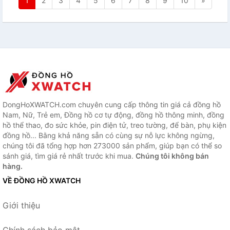
1
2
3
4
5
6
7
8
9
10
»
DongHoXWATCH.com chuyên cung cấp thông tin giá cả đồng hồ
Nam, Nữ, Trẻ em, Đồng hồ cơ tự động, đồng hồ thông minh, đồng
hồ thể thao, đo sức khỏe, pin điện tử, treo tường, để bàn, phụ kiện
đồng hồ... Bằng khả năng sẵn có cùng sự nỗ lực không ngừng,
chúng tôi đã tổng hợp hơn 273000 sản phẩm, giúp bạn có thể so
sánh giá, tìm giá rẻ nhất trước khi mua.
Chúng tôi không bán
hàng.
VỀ ĐỒNG HỒ XWATCH
Giới thiệu