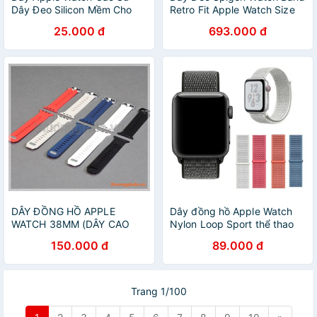
Dây Đeo Silicon Mềm Cho
Retro Fit Apple Watch Size
Đồng Hồ Thông Minh Apple
38mm / 40mm / 42mm /
25.000 đ
693.000 đ
Watch Iwatch Size 38mm
44mm / 41mm / 45mm
42mm 40mm 44mm
DÂY ĐỒNG HỒ APPLE
Dây đồng hồ Apple Watch
WATCH 38MM (DÂY CAO
Nylon Loop Sport thể thao
SU, PHONG CÁCH HIỆN ĐẠI,
và thời trang dành cho
150.000 đ
89.000 đ
MẪU 1)
Apple Watch
44mm/42mm/40mm/38mm
Trang 1/100