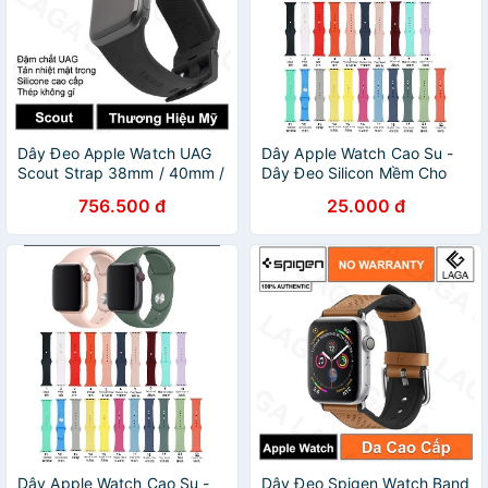
Dây Đeo Apple Watch UAG
Dây Apple Watch Cao Su -
Scout Strap 38mm / 40mm /
Dây Đeo Silicon Mềm Cho
42mm / 44mm / 41mm /
Đồng Hồ Thông Minh Apple
756.500 đ
25.000 đ
45mm
Watch Iwatch Size 38mm
42mm 40mm 44mm
Dây Apple Watch Cao Su -
Dây Đeo Spigen Watch Band