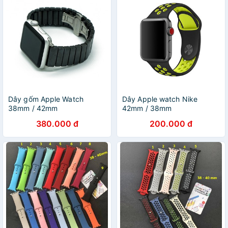
Dây gốm Apple Watch
Dây Apple watch Nike
38mm / 42mm
42mm / 38mm
380.000 đ
200.000 đ