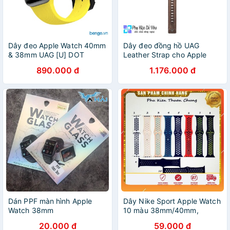
Dây đeo Apple Watch 40mm
Dây đeo đồng hồ UAG
& 38mm UAG [U] DOT
Leather Strap cho Apple
Silicone
Watch 40/38mm cho Apple
890.000 đ
1.176.000 đ
Watch S6 và Apple watch
SE
Dán PPF màn hình Apple
Dây Nike Sport Apple Watch
Watch 38mm
10 màu 38mm/40mm,
42mm/44mm
20.000 đ
59.000 đ