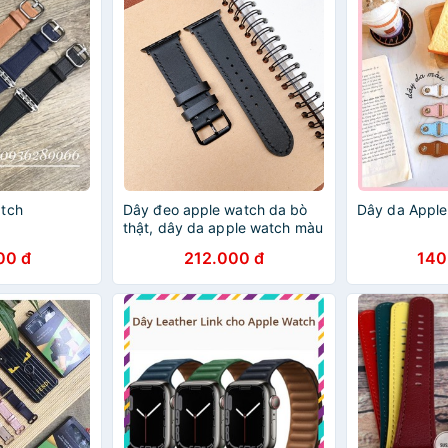
atch
Dây đeo apple watch da bò
Dây da Apple
thật, dây da apple watch màu
đen DD1
00 đ
212.000 đ
140