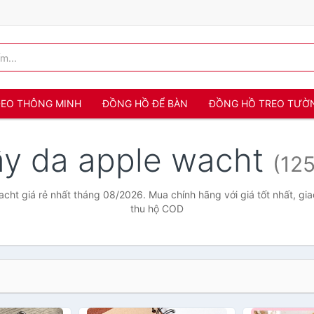
 ĐEO THÔNG MINH
ĐỒNG HỒ ĐỂ BÀN
ĐỒNG HỒ TREO TƯỜ
ây da apple wacht
(12
cht giá rẻ nhất tháng 08/2026. Mua chính hãng với giá tốt nhất, gia
thu hộ COD