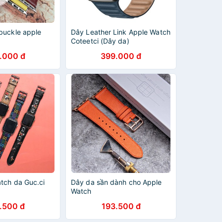
buckle apple
Dây Leather Link Apple Watch
Coteetci (Dây da)
.000 đ
399.000 đ
tch da Guc.ci
Dây da sần dành cho Apple
Watch
.500 đ
193.500 đ