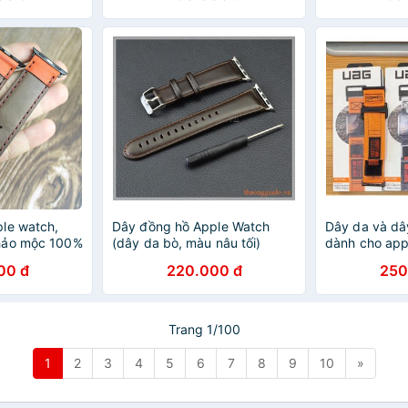
le watch,
Dây đồng hồ Apple Watch
Dây da và dâ
hảo mộc 100%
(dây da bò, màu nâu tối)
dành cho app
00 đ
220.000 đ
250
Trang 1/100
1
2
3
4
5
6
7
8
9
10
»