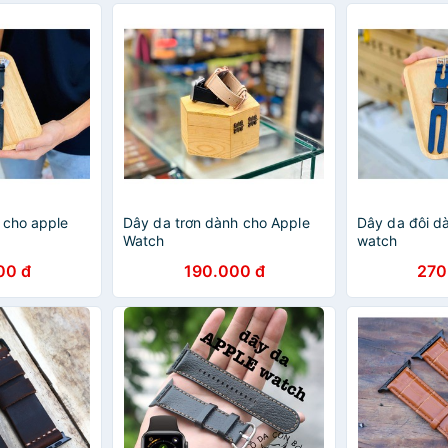
 cho apple
Dây da trơn dành cho Apple
Dây da đôi d
Watch
watch
00 đ
190.000 đ
270