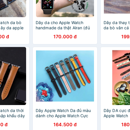
atch da bò
Dây da cho Apple Watch
Dây da thay 
dây da apple
handmade da thật Alran (đủ
da bò vân cá
ho các seri
size)
00 đ
170.000 đ
199
atch da thời
Dây Apple Watch Da đủ màu
Dây DA cực 
hập khẩu dây
dành cho Apple Watch Cực
Apple Watch
Chất
0 đ
164.500 đ
180