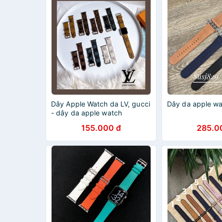
Dây Apple Watch da LV, gucci
Dây da apple w
- dây da apple watch
155.000 đ
285.0