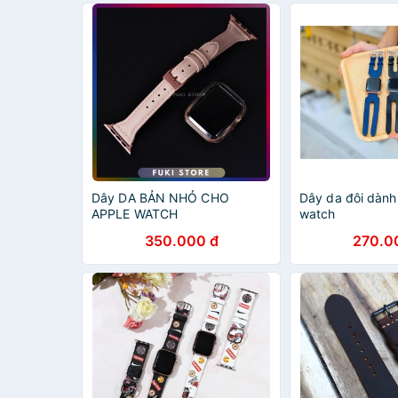
Dây DA BẢN NHỎ CHO
Dây da đôi dành
APPLE WATCH
watch
350.000 đ
270.0