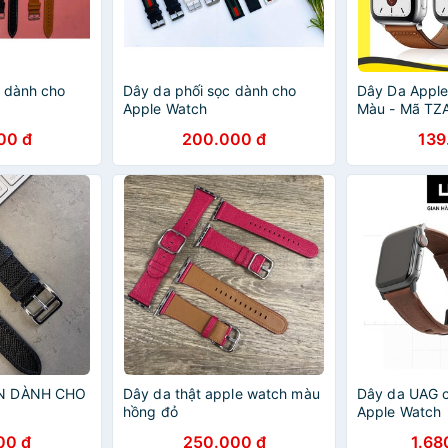
 dành cho
Dây da phối sọc dành cho
Dây Da Apple
Apple Watch
Màu - Mã TZ
00 đ
200.000 đ
139
EN DÀNH CHO
Dây da thật apple watch màu
Dây da UAG 
hồng đỏ
Apple Watch
00 đ
250.000 đ
1.68