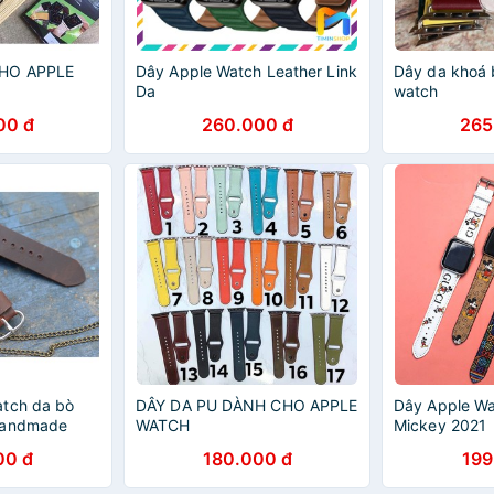
HO APPLE
Dây Apple Watch Leather Link
Dây da khoá 
Da
watch
00 đ
260.000 đ
265
atch da bò
DÂY DA PU DÀNH CHO APPLE
Dây Apple Wa
Handmade
WATCH
Mickey 2021
00 đ
180.000 đ
199