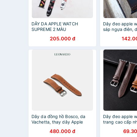
DÂY DA APPLE WATCH
Dây đeo apple w
SUPREME 2 MÀU
sáp ngựa điên, 
watch khâu tay c
205.000 đ
142.0
1,2,3,4,5,6,7...
Dây da đồng hồ Bosco, da
Dây đeo apple w
Vachetta, thay dây Apple
trang cao cấp n
Watch thương hiệu Leonardo
da sen
480.000 đ
69.30