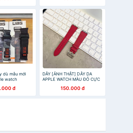
y dù mẫu mới
DÂY [ẢNH THẬT] DÂY DA
le watch
APPLE WATCH MÀU ĐỎ CỰC
SANG
.000 đ
150.000 đ