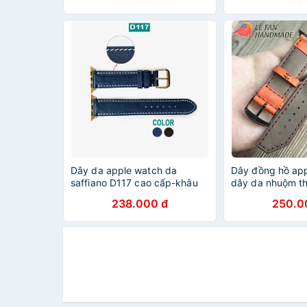
Dây da apple watch da
Dây đồng hồ app
saffiano D117 cao cấp-khâu
dây da nhuộm t
tay thủ công- dây apple
238.000 đ
250.0
watch series 3 series 4 series
5