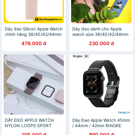
Dây đeo Silicon Apple Watch
Dây đeo dành cho Apple
chính hãng 38/40/42/44mm
watch size 38/40/42/44mm
479.000 đ
230.000 đ
DÂY ĐEO APPLE WATCH
Dây Đeo Apple Watch 45mm
NYLON LOOPS SPORT
/ 44mm / 42mm RINGKE
38/40/42/44mm
Leather One Classic
105.000 đ
890.000 đ