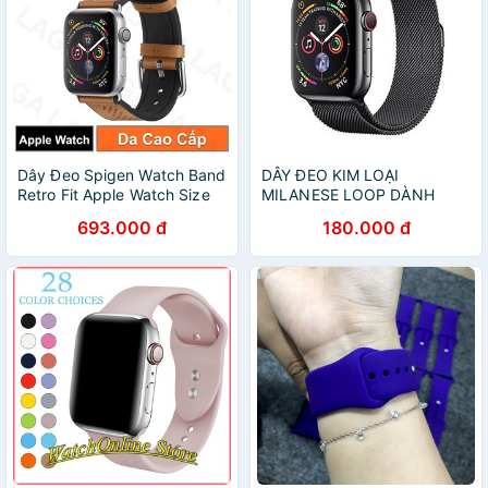
Dây Đeo Spigen Watch Band
DÂY ĐEO KIM LOẠI
Retro Fit Apple Watch Size
MILANESE LOOP DÀNH
38mm / 40mm / 42mm /
CHO APPLE WATCH SERIES
693.000 đ
180.000 đ
44mm / 41mm / 45mm
4 ( 40MM/44MM)