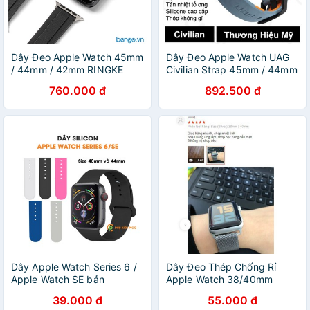
Dây Đeo Apple Watch 45mm
Dây Đeo Apple Watch UAG
/ 44mm / 42mm RINGKE
Civilian Strap 45mm / 44mm
Rubber One
/ 42mm
760.000 đ
892.500 đ
Dây Apple Watch Series 6 /
Dây Đeo Thép Chống Rỉ
Apple Watch SE bản
Apple Watch 38/40mm
40/44mm dây silicon nhiều
42/44mm
39.000 đ
55.000 đ
màu - Dây đeo đồng hồ