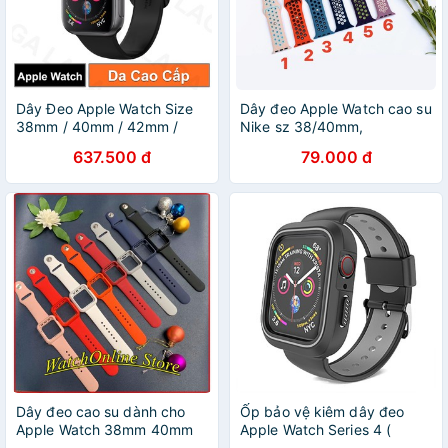
Dây Đeo Apple Watch Size
Dây đeo Apple Watch cao su
38mm / 40mm / 42mm /
Nike sz 38/40mm,
44mm Spigen Watch Band
42/44mm
637.500 đ
79.000 đ
Air Fit
Dây đeo cao su dành cho
Ốp bảo vệ kiêm dây đeo
Apple Watch 38mm 40mm
Apple Watch Series 4 (
42mm 44mm
44mm/40mm )