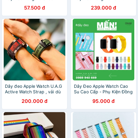
38/40/42/44mm
38/40/42/44mm
57.500 đ
239.000 đ
Dây đeo Apple Watch U.A.G
Dây Đeo Apple Watch Cao
Active Watch Strap , vải dù
Su Cao Cấp - Phụ Kiện Đồng
size 38/40mm 42/44mm
Hồ Thông Minh Apple Watch
200.000 đ
95.000 đ
Dây Đeo Silicon Size 38mm/
40mm/ 42mm/ 44mm