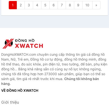
1
2
3
4
5
6
7
8
9
10
»
DongHoXWATCH.com chuyên cung cấp thông tin giá cả đồng hồ
Nam, Nữ, Trẻ em, Đồng hồ cơ tự động, đồng hồ thông minh, đồng
hồ thể thao, đo sức khỏe, pin điện tử, treo tường, để bàn, phụ kiện
đồng hồ... Bằng khả năng sẵn có cùng sự nỗ lực không ngừng,
chúng tôi đã tổng hợp hơn 273000 sản phẩm, giúp bạn có thể so
sánh giá, tìm giá rẻ nhất trước khi mua.
Chúng tôi không bán
hàng.
VỀ ĐỒNG HỒ XWATCH
Giới thiệu