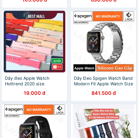
Dây đeo Apple Watch
Dây Đeo Spigen Watch Band
Hottrend 2020 size
Modern Fit Apple Watch Size
38/40/42/44mm
42mm / 44mm / 41mm /
19.000 đ
841.500 đ
45mm