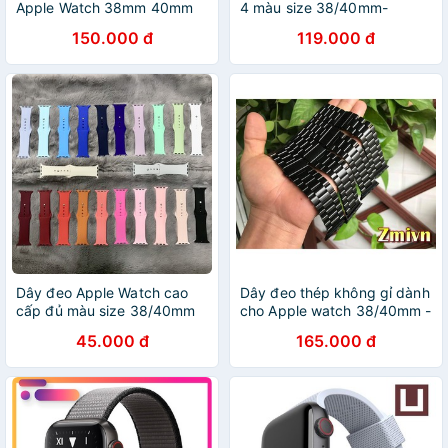
Apple Watch 38mm 40mm
4 màu size 38/40mm-
42mm 44mm
42/44mm
150.000 đ
119.000 đ
Dây đeo Apple Watch cao
Dây đeo thép không gỉ dành
cấp đủ màu size 38/40mm
cho Apple watch 38/40mm -
42/44mm
42/44mm
45.000 đ
165.000 đ