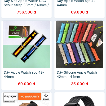
Dây Đeo Apple Watch UAG
Dây Apple Watch sọc 42-
Scout Strap 38mm / 40mm /
44mm
42mm / 44mm / 41mm /
756.500 đ
69.000 đ
45mm
Dây Apple Watch sọc 42-
Dây Silicone Apple Watch
44mm
42mm - 44mm
69.000 đ
35.000 đ