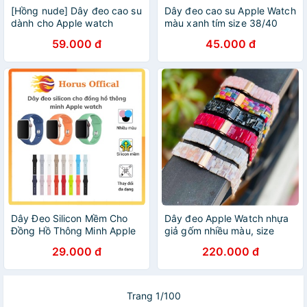
[Hồng nude] Dây đeo cao su
Dây đeo cao su Apple Watch
dành cho Apple watch
màu xanh tím size 38/40
38/40/42/44mm
42/44mm
59.000 đ
45.000 đ
Dây Đeo Silicon Mềm Cho
Dây đeo Apple Watch nhựa
Đồng Hồ Thông Minh Apple
giả gốm nhiều màu, size
Watch Iwatch 38mm 44mm
38/40mm 42/44mm
29.000 đ
220.000 đ
Trang 1/100