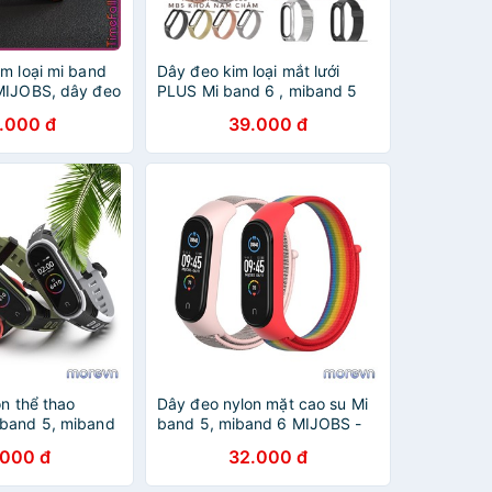
m loại mi band
Dây đeo kim loại mắt lưới
MIJOBS, dây đeo
PLUS Mi band 6 , miband 5
band 5, miband 6
chính hãng Mijobs - dây mesh
.000 đ
39.000 đ
OBS
thay thế mi band 6, Mi band 5
kim loại
on thể thao
Dây đeo nylon mặt cao su Mi
band 5, miband
band 5, miband 6 MIJOBS -
Mijobs - dây đeo
dây đeo thay thế mi band 6,
.000 đ
32.000 đ
band 6, miband 5
miband 5 nylon/silicon
MIJOBS