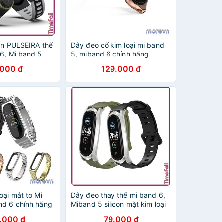
con PULSEIRA thể
Dây đeo cổ kim loại mi band
 6, Mi band 5
5, miband 6 chính hãng
IJOBS, dây đeo
MIJOBS - dây đeo thay thế mi
.000 đ
129.000 đ
and 5, miband 6
band 6, miband 5 kim loại
MIJOBS
oại mắt to Mi
Dây đeo thay thế mi band 6,
nd 6 chính hãng
Miband 5 silicon mặt kim loại
đeo kim loại thay
GT chính hãng MIJOBS, dây
.000 đ
79.000 đ
6, miband 5
đeo mi band 5, miband 6 GT