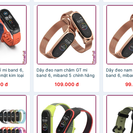
Mijobs
MIJOBS
ế mi band 6,
Dây đeo nam châm GT mi
Dây đeo nam
 mặt kim loại
band 6, miband 5 chính hãng
band 6, miba
MIJOBS, dây
MIJOBS, dây đeo thay thế mi
MIJOBS, dây 
0 đ
109.000 đ
99
miband 6
band 5, miband 6 milanese
band 5, miba
loop GT
loop PLUS