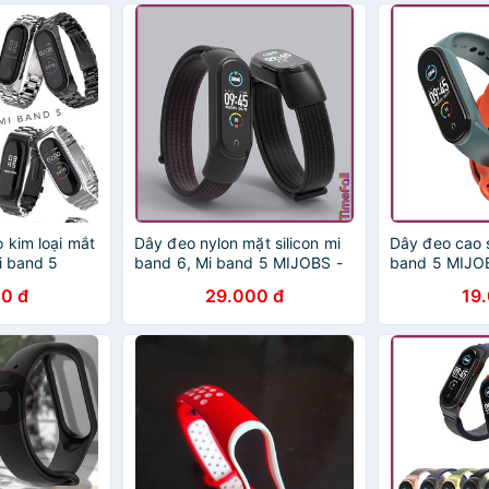
 kim loại mắt
Dây đeo nylon mặt silicon mi
Dây đeo cao 
i band 5
band 6, Mi band 5 MIJOBS -
band 5 MIJOB
o chính hãng
dây đeo thay thế miband 5,
thay thế mib
0 đ
29.000 đ
19
 6 3 & 4
miband 6 nylon chính hãng
cao su chính
MIJOBS