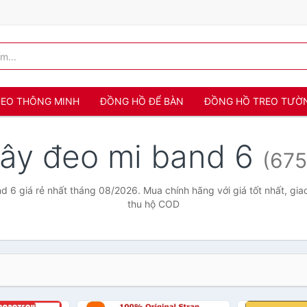
 ĐEO THÔNG MINH
ĐỒNG HỒ ĐỂ BÀN
ĐỒNG HỒ TREO TƯỜ
ây đeo mi band 6
(675
 6 giá rẻ nhất tháng 08/2026. Mua chính hãng với giá tốt nhất, gia
thu hộ COD