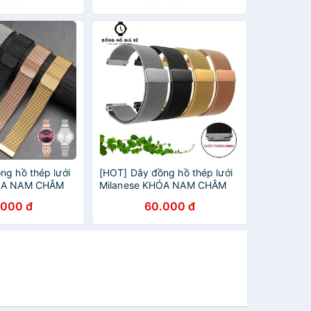
ng hồ thép lưới
[HOT] Dây đồng hồ thép lưới
HÓA NAM CHÂM
Milanese KHÓA NAM CHÂM
TẶNG CHỐT
siêu mỏng + TẶNG CHỐT
.000 đ
60.000 đ
H
THÔNG MINH