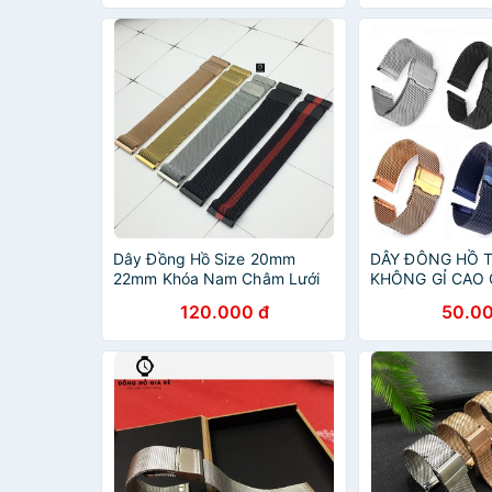
Dây Đồng Hồ Size 20mm
DÂY ĐÔNG HỒ T
22mm Khóa Nam Châm Lưới
KHÔNG GỈ CAO 
Thép Thép Không Gỉ [Tặng
CHỐT (Nhiều siz
120.000 đ
50.00
Chốt Gắn Thông Minh]