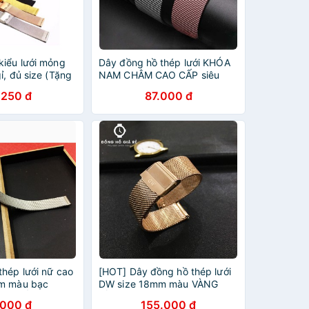
kiểu lưới mỏng
Dây đồng hồ thép lưới KHÓA
ỉ, đủ size (Tặng
NAM CHÂM CAO CẤP siêu
thay dây )
mỏng tặng chốt thông minh
.250 đ
87.000 đ
thép lưới nữ cao
[HOT] Dây đồng hồ thép lưới
mm màu bạc
DW size 18mm màu VÀNG
2 CHỐT)
HỒNG (tặng kèm 2 chốt)
.000 đ
155.000 đ