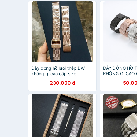
Dây đồng hồ lưới thép DW
DÂY ĐÔNG HỒ T
không gỉ cao cấp size
KHÔNG GỈ CAO 
12,14,16,18,20,22mm
CHỐT
230.000 đ
50.00