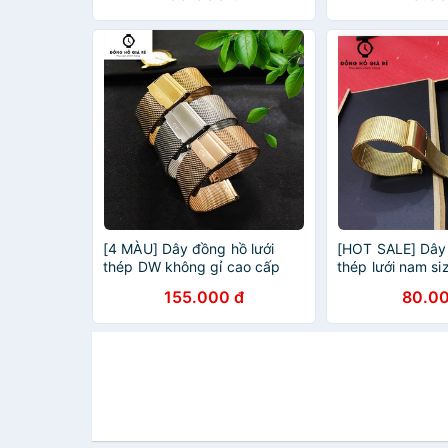
[4 MÀU] Dây đồng hồ lưới
[HOT SALE] Dây
thép DW không gỉ cao cấp
thép lưới nam s
size 12,14,16,18,20,22mm
vàng (TẶNG NG
155.000 đ
80.00
[TẶNG CHỐT]