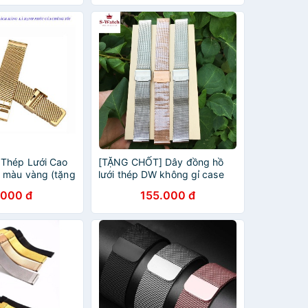
Thép Lưới Cao
[TẶNG CHỐT] Dây đồng hồ
 màu vàng (tặng
lưới thép DW không gỉ case
18mm, 20mm siêu đẹp
.000 đ
155.000 đ