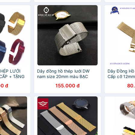
HÉP LƯỚI
Dây đồng hồ thép lưới DW
Dây Đồng Hồ 
CẤP + TẶNG
nam size 20mm màu BẠC
Cấp cỡ 12mm
e)
(tặng kèm 2 chốt)
kèm 2 chốt)
0 đ
155.000 đ
80