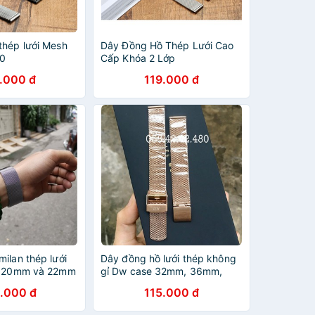
thép lưới Mesh
Dây Đồng Hồ Thép Lưới Cao
20
Cấp Khóa 2 Lớp
.000 đ
119.000 đ
ilan thép lưới
Dây đồng hồ lưới thép không
ze 20mm và 22mm
gỉ Dw case 32mm, 36mm,
40mm
.000 đ
115.000 đ