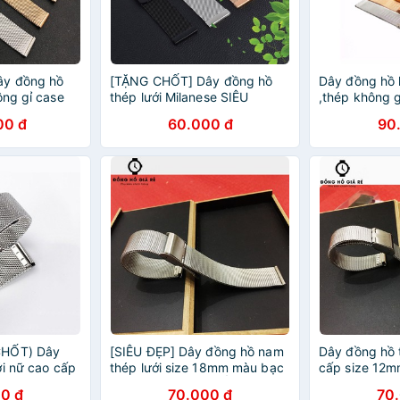
y đồng hồ
[TẶNG CHỐT] Dây đồng hồ
Dây đồng hồ 
ông gỉ case
thép lưới Milanese SIÊU
,thép không g
 MÀU)
MỎNG KHÓA NAM CHÂM
kèm dụng cụ 
00 đ
60.000 đ
90
CAO CẤP
CHỐT) Dây
[SIÊU ĐẸP] Dây đồng hồ nam
Dây đồng hồ 
ới nữ cao cấp
thép lưới size 18mm màu bạc
cấp size 12
bạc
(TẶNG NGAY 2 CHỐT)
(TẶNG NGAY 
0 đ
70.000 đ
70