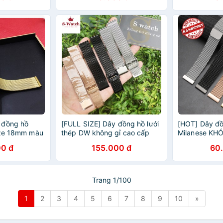
 đồng hồ
[FULL SIZE] Dây đồng hồ lưới
[HOT] Dây đồ
ize 18mm màu
thép DW không gỉ cao cấp
Milanese K
AY 2 CHỐT)
size 12,14,16,18,20,22mm
CAO CẤP + 
0 đ
155.000 đ
60
[TẶNG CHỐT]
THÔNG MIN
Trang 1/100
1
2
3
4
5
6
7
8
9
10
»