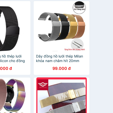
 hồ thép lưới
Dây đồng hồ lưới thép Milan
ilicon cho đồng
khóa nam châm hít 20mm
22mm MS:D1706
.000 đ
99.000 đ