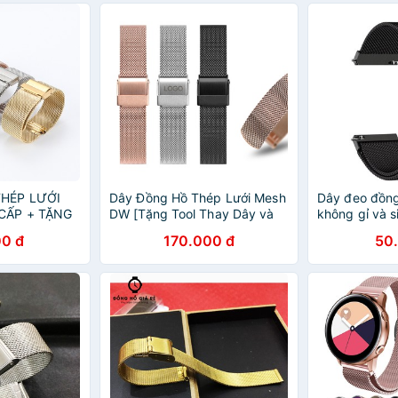
HÉP LƯỚI
Dây Đồng Hồ Thép Lưới Mesh
Dây đeo đồng
CẤP + TẶNG
DW [Tặng Tool Thay Dây và
không gỉ và s
Chốt Lắp]
hồ W8
0 đ
170.000 đ
50