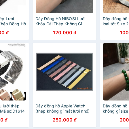
ép Lưới
Dây Đồng Hồ NIBOSI Lưới
Dây đồng hồ 
 Thép Đồng Hồ
Khóa Gài Thép Không Gỉ
loại tốt Size 
mm 22mm
00 đ
120.000 đ
100
 lưới thép
Dây đồng hồ Apple Watch
Dây đồng hồ m
- Mã số:D1614
(thép không gỉ mắt lưới nhỏ)
không gỉ si
0 đ
250.000 đ
200