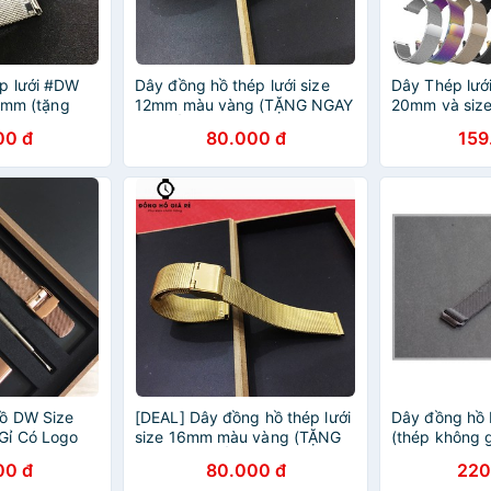
p lưới #DW
Dây đồng hồ thép lưới size
Dây Thép lướ
20mm (tặng
12mm màu vàng (TẶNG NGAY
20mm và siz
2 CHỐT)
00 đ
80.000 đ
159
hồ DW Size
[DEAL] Dây đồng hồ thép lưới
Dây đồng hồ
Gỉ Có Logo
size 16mm màu vàng (TẶNG
(thép không g
NGAY 2 CHỐT)
nhỏ,đầu chố
00 đ
80.000 đ
220