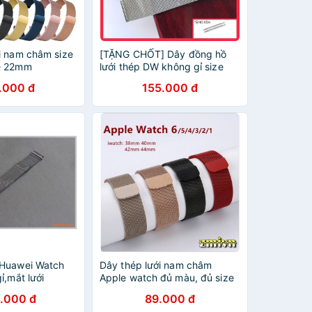
i nam châm size
[TẶNG CHỐT] Dây đồng hồ
e 22mm
lưới thép DW không gỉ size
12,14,16,18,20,22mm, dây
.000 đ
155.000 đ
chuẩn đẹp
 Huawei Watch
Dây thép lưới nam châm
ỉ,mắt lưới
Apple watch đủ màu, đủ size
t 18mm)
.000 đ
89.000 đ