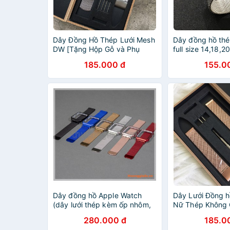
Dây Đồng Hồ Thép Lưới Mesh
Dây đồng hồ thé
DW [Tặng Hộp Gỗ và Phụ
full size 14,18,
Kiện]
kèm 2 chốt)
185.000 đ
155.0
Dây đồng hồ Apple Watch
Dây Lưới Đồng 
(dây lưới thép kèm ốp nhôm,
Nữ Thép Không 
khóa hít nam châm)
khắc chìm
280.000 đ
185.0