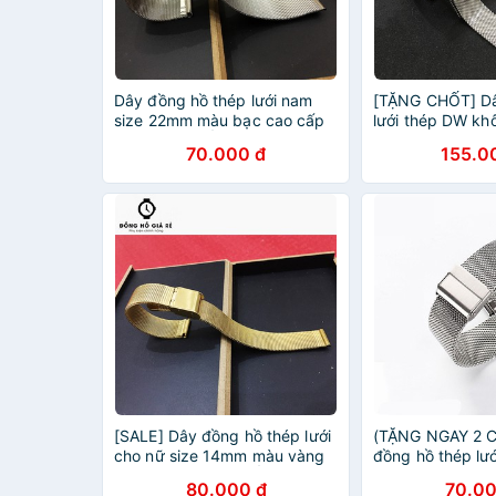
Dây đồng hồ thép lưới nam
[TẶNG CHỐT] Dâ
size 22mm màu bạc cao cấp
lưới thép DW kh
(TẶNG 2 CHỐT)
18mm, 20mm (2
70.000 đ
155.0
[SALE] Dây đồng hồ thép lưới
(TẶNG NGAY 2 
cho nữ size 14mm màu vàng
đồng hồ thép lư
(TẶNG NGAY 2 CHỐT)
size 14mm màu 
80.000 đ
70.00