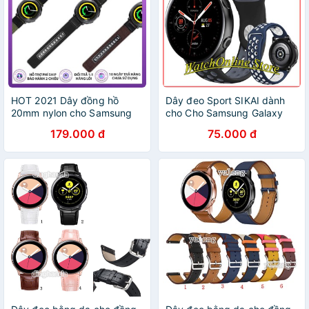
HOT 2021 Dây đồng hồ
Dây đeo Sport SIKAI dành
20mm nylon cho Samsung
cho Cho Samsung Galaxy
Galaxy Watch Active/Active
Watch Active 2 42mm 44mm
179.000 đ
75.000 đ
2 44mm 40mm/Galaxy
/ Galaxy Watch Active ...
Watch 3 41mm/Galaxy
Watch