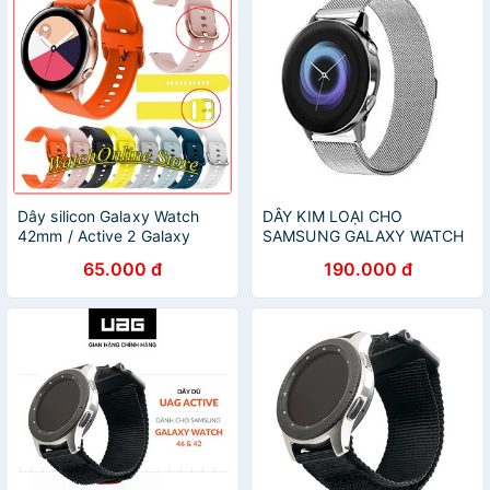
Dây silicon Galaxy Watch
DÂY KIM LOẠI CHO
42mm / Active 2 Galaxy
SAMSUNG GALAXY WATCH
Watch Active GTR 42mm
ACTIVE
65.000 đ
190.000 đ
Sikai