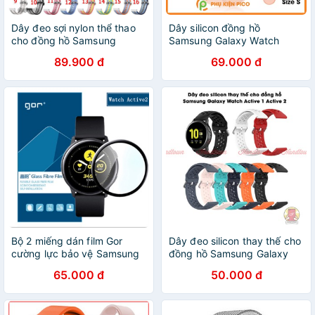
Dây đeo sợi nylon thể thao
Dây silicon đồng hồ
cho đồng hồ Samsung
Samsung Galaxy Watch
Galaxy Watch Active 2
Active 2 40/44mm bản rộng
89.900 đ
69.000 đ
20mm
Bộ 2 miếng dán film Gor
Dây đeo silicon thay thế cho
cường lực bảo vệ Samsung
đồng hồ Samsung Galaxy
Galaxy Watch Active / Watch
Watch Active 1 Active 2 40
65.000 đ
50.000 đ
Active 2
44mm HT200812