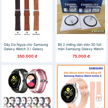
Dây Da Ngựa cho Samsung
Bộ 2 miếng dán dẻo 3D full
Galaxy Watch 3 / Galaxy
màn Samsung Galaxy Watch
Watch Active 2 / Ticwatch
Active / Active 2 40mm
350.000 đ
75.000 đ
Pro / Huawei Watch GT2.