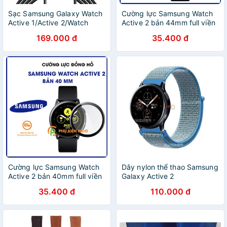
Sạc Samsung Galaxy Watch
Cường lực Samsung Watch
Active 1/Active 2/Watch
Active 2 bản 44mm full viền
3/Watch 4 chất lượng tốt
- Kính cường lực đồng hồ
169.000 đ
35.400 đ
Samsung Galaxy Watch
Active 2 bản 44mm
Cường lực Samsung Watch
Dây nylon thể thao Samsung
Active 2 bản 40mm full viền
Galaxy Active 2
- Kính cường lực đồng hồ
35.400 đ
110.000 đ
Samsung Galaxy Watch
Active 2 bản 40mm