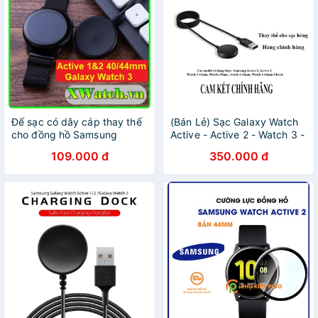
Đế sạc có dây cáp thay thế
(Bán Lẻ) Sạc Galaxy Watch
cho đồng hồ Samsung
Active - Active 2 - Watch 3 -
Galaxy Watch 4 Galaxy
Watch 4 Chính Hãng
109.000 đ
350.000 đ
Active R500 / Active 2 /
Samsung
Galaxy Watch 3 41mm /
45mm