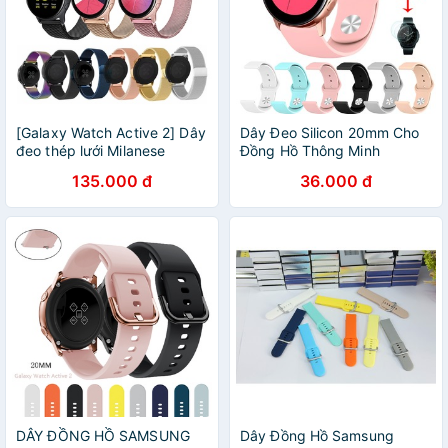
[Galaxy Watch Active 2] Dây
Dây Đeo Silicon 20mm Cho
đeo thép lưới Milanese
Đồng Hồ Thông Minh
Samsung Active 2
Samsung Galaxy Gear S2
135.000 đ
36.000 đ
Galaxy Watch Active / Active
2 / Samsung Galaxy Watch
42mm
DÂY ĐỒNG HỒ SAMSUNG
Dây Đồng Hồ Samsung