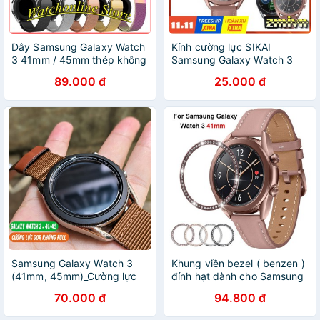
Dây Samsung Galaxy Watch
Kính cường lực SIKAI
3 41mm / 45mm thép không
Samsung Galaxy Watch 3
gỉ Milanese Loop có khóa
41mm và 45mm cao cấp
89.000 đ
25.000 đ
nam châm
Samsung Galaxy Watch 3
Khung viền bezel ( benzen )
(41mm, 45mm)_Cường lực
đính hạt dành cho Samsung
trong suốt chính hãng GOR
Galaxy Watch 3 41mm
70.000 đ
94.800 đ