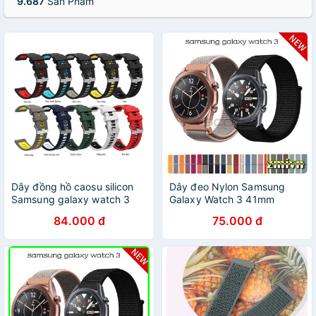
9.687
Sản Phẩm
Dây đồng hồ caosu silicon
Dây đeo Nylon Samsung
Samsung galaxy watch 3
Galaxy Watch 3 41mm
41mm / 45mm
45mm
84.000 đ
75.000 đ