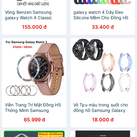
Vòng Benzen Samsung
galaxy watch 4 Dây Đeo
galaxy Watch 4 Classic
Silicone Mềm Cho Đồng Hồ
42mm-46mm, Watch 3
Thông Minh Samsung
155.000 đ
33.400 đ
41mm-45mm
Galaxy Watch 4 3 41mm
45mm
Viền Trang Trí Mặt Đồng Hồ
Vỏ Tpu màu trong suốt cho
Thông Minh Samsung
đồng hồ Samsung Galaxy
Galaxy Watch 3 41mm
Watch 3 41mm 45mm
65.999 đ
18.000 đ
45mm