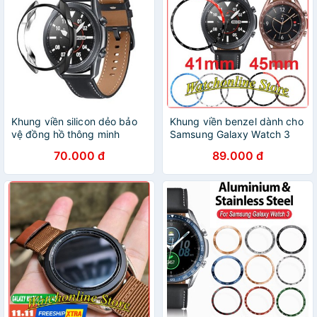
Khung viền silicon dẻo bảo
Khung viền benzel dành cho
vệ đồng hồ thông minh
Samsung Galaxy Watch 3
Samsung Galaxy Watch 3
41mm 35mm
70.000 đ
89.000 đ
45mm / Watch 3 41mm