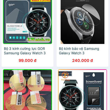
Bộ 3 kính cường lực GOR
Bộ kính bảo vệ Samsung
Samsung Galaxy Watch 3
Galaxy Watch 3
(41mm - 45mm) 42mm
(45mm/41mm) - Hãng
99.000 đ
240.000 đ
46mm
Vicxxo