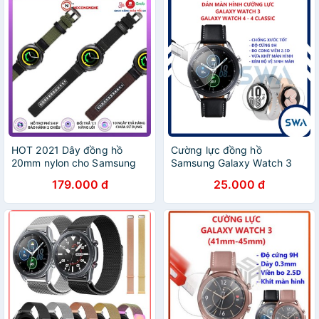
HOT 2021 Dây đồng hồ
Cường lực đồng hồ
20mm nylon cho Samsung
Samsung Galaxy Watch 3
Galaxy Watch Active/Active
41mm và 45mm, Galaxy
179.000 đ
25.000 đ
2 44mm 40mm/Galaxy
watch 4 và Watch 4 classic
Watch 3 41mm/Galaxy
SWASTORE
Watch