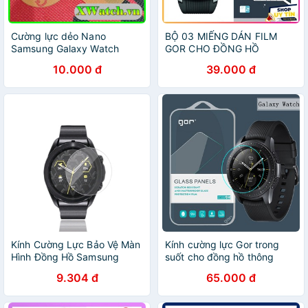
Cường lực dẻo Nano
BỘ 03 MIẾNG DÁN FILM
Samsung Galaxy Watch
GOR CHO ĐỒNG HỒ
42mm 46mm/ Galaxy Watch
SAMSUNG WATCH 3 41MM
10.000 đ
39.000 đ
3 41mm 45mm
VÀ 45MM
Kính Cường Lực Bảo Vệ Màn
Kính cường lực Gor trong
Hình Đồng Hồ Samsung
suốt cho đồng hồ thông
Galaxy Watch 3 41mm
minh Samsung Galaxy
9.304 đ
65.000 đ
45mm
Watch 42mm/ Watch 46mm/
Watch 3 41mm/ Watch 3
45mm