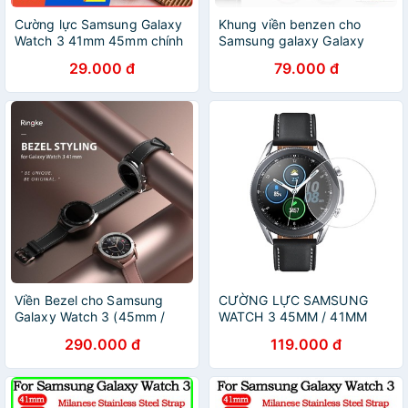
Cường lực Samsung Galaxy
Khung viền benzen cho
Watch 3 41mm 45mm chính
Samsung galaxy Galaxy
hãng Sikai
Watch 3 41mm/ 45mm
29.000 đ
79.000 đ
Viền Bezel cho Samsung
CƯỜNG LỰC SAMSUNG
Galaxy Watch 3 (45mm /
WATCH 3 45MM / 41MM
41mm ) - Hãng RINGKE
GOR (Bộ 2 miếng)
290.000 đ
119.000 đ