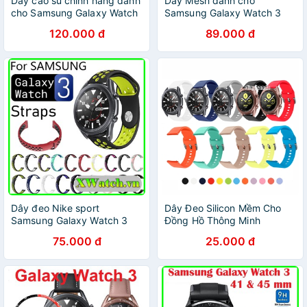
Dây cao su chính hãng dành
Dây Mesh dành cho
cho Samsung Galaxy Watch
Samsung Galaxy Watch 3
3 41mm
41mm / 45mm 20mm 22mm
120.000 đ
89.000 đ
Dây đeo Nike sport
Dây Đeo Silicon Mềm Cho
Samsung Galaxy Watch 3
Đồng Hồ Thông Minh
41mm / 45mm 20 22MM
Samsung Galaxy Watch 3
75.000 đ
25.000 đ
41mm 45mm