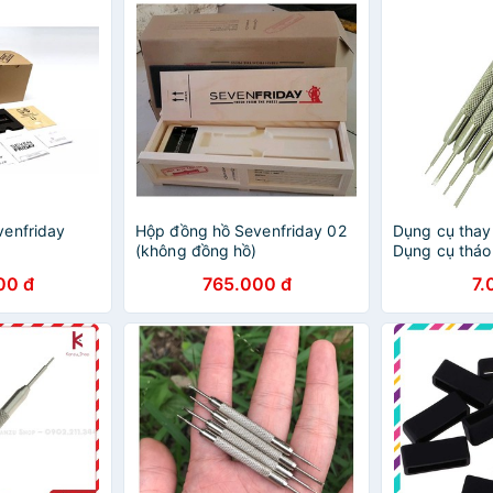
venfriday
Hộp đồng hồ Sevenfriday 02
Dụng cụ thay
(không đồng hồ)
Dụng cụ tháo
Tool thay dâ
00 đ
765.000 đ
7.