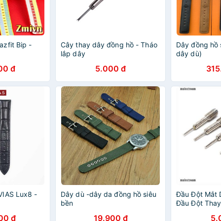
zfit Bip -
Cây thay dây đồng hồ - Tháo
Dây đồng hồ 
lắp dây
dây dù)
00 đ
5.000 đ
315
VIAS Lux8 -
Dây dù -dây da đồng hồ siêu
Đầu Đột Mắt 
bền
Đầu Đột Thay
Đồng Hồ
00 đ
19.900 đ
5.