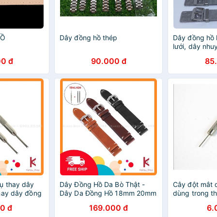
HỒ
Dây đồng hồ thép
Dây đồng hồ 
lưới, dây nh
thay cho các 
0 đ
90.000 đ
85
ụ thay dây
Dây Đồng Hồ Da Bò Thật -
Cây đột mắt 
hay dây đồng
Dây Da Đồng Hồ 18mm 20mm
dùng trong t
22mm
đồng hồ
0 đ
169.000 đ
6.