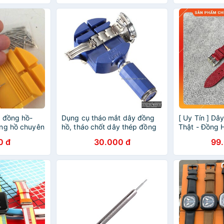
 đồng hồ-
Dụng cụ tháo mắt dây đồng
[ Uy Tín ] D
ng hồ chuyên
hồ, tháo chốt dây thép đồng
Thật - Đồng 
hồ
Amiestore Le
0 đ
30.000 đ
99