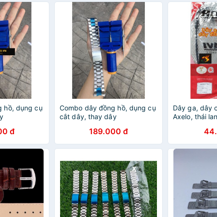
 hồ, dụng cụ
Combo dây đồng hồ, dụng cụ
Dây ga, dây 
y
cắt dây, thay dây
Axelo, thái la
00 đ
189.000 đ
44