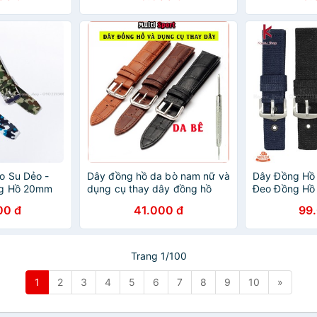
o Su Dẻo -
Dây đồng hồ da bò nam nữ và
Dây Đồng Hồ 
ng Hồ 20mm
dụng cụ thay dây đồng hồ
Đeo Đồng H
20mm 22mm
00 đ
41.000 đ
99
Trang 1/100
1
2
3
4
5
6
7
8
9
10
»