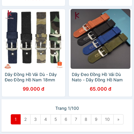
Dây Đồng Hồ Vải Dù - Dây
Dây Đeo Đồng Hồ Vải Dù
Đeo Đồng Hồ Nam 18mm
Nato - Dây Đồng Hồ Nam
20mm 22mm 24mm
18mm 20mm 22mm
99.000 đ
65.000 đ
Trang 1/100
1
2
3
4
5
6
7
8
9
10
»