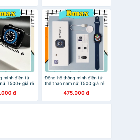
g minh điện tử
Đồng hồ thông minh điện tử
 nữ T500+ giá rẻ
thể thao nam nữ T500 giá rẻ
u chức năng đi
tích hợp nhiều chức năng đi
.000 đ
475.000 đ
ớc phiên bản
kèm chống nước phiên bản
giới hạn