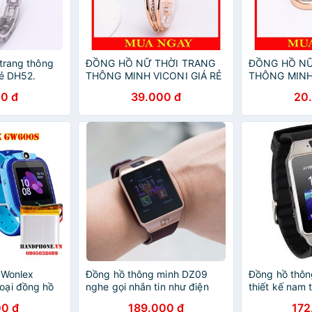
 trang thông
ĐỒNG HỒ NỮ THỜI TRANG
ĐỒNG HỒ NỮ
rẻ DH52.
THÔNG MINH VICONI GIÁ RẺ
THÔNG MINH 
DH52
DH52
0 đ
39.000 đ
20
 Wonlex
Đồng hồ thông minh DZ09
Đồng hồ thô
oại đồng hồ
nghe gọi nhắn tin như điện
thiết kế nam 
thoại độc lập
như điện thoạ
0 đ
189.000 đ
172