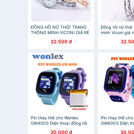
ĐỒNG HỒ NỮ THỜI TRANG
Đồng hồ nữ thời
THÔNG MINH VICONI GIÁ RẺ
minh Viconi giá 
DH52
32.500 đ
32.50
Pin thay thế cho Wonlex
Pin thay thế cho
GW400S Điện thoại đồng hồ
GW600S Điện th
định vị trẻ em
định vị trẻ em
30.000 đ
30.00