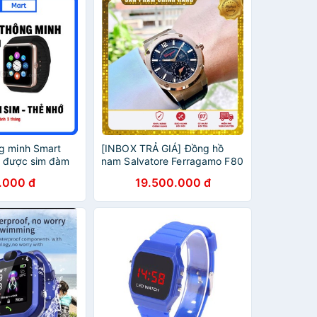
g minh Smart
[INBOX TRẢ GIÁ] Đồng hồ
 được sim đàm
nam Salvatore Ferragamo F80
hồ đeo tay cho
Motion FAZ030017 Kết nối với
.000 đ
19.500.000 đ
điện thoại qua bluetooth