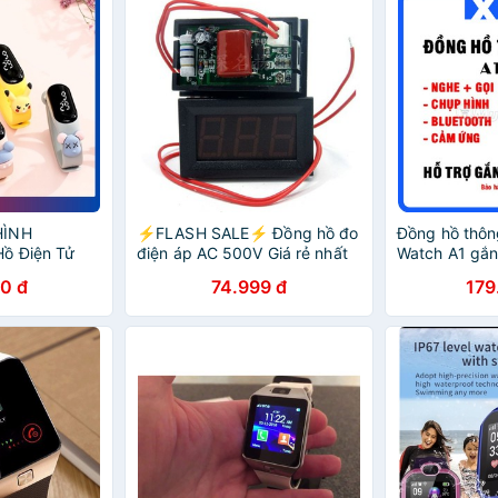
HÌNH
⚡️FLASH SALE⚡️ Đồng hồ đo
Đồng hồ thôn
Hồ Điện Tử
điện áp AC 500V Giá rẻ nhất
Watch A1 gắn
Rẻ
thoại - Đồng 
0 đ
74.999 đ
179
bé giá rẻ