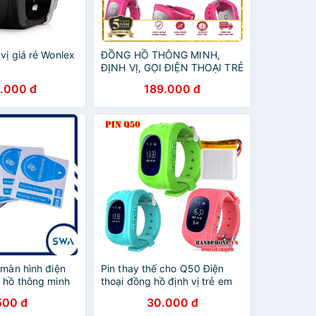
vị giá rẻ Wonlex
ĐỒNG HỒ THÔNG MINH,
ĐỊNH VỊ, GỌI ĐIỆN THOẠI TRẺ
EM GW300
.000 đ
189.000 đ
 màn hình điện
Pin thay thế cho Q50 Điện
g hồ thông minh
thoại đồng hồ định vị trẻ em
500 đ
30.000 đ