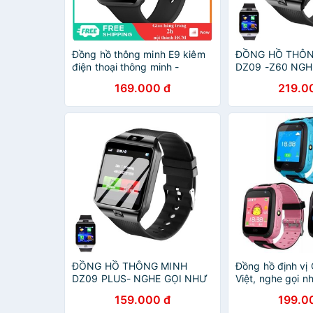
Đồng hồ thông minh E9 kiêm
ĐỒNG HỒ THÔN
điện thoại thông minh -
DZ09 -Z60 NGH
EL0148
ĐIỆN THOẠI
169.000 đ
219.0
ĐỒNG HỒ THÔNG MINH
Đồng hồ định vị
DZ09 PLUS- NGHE GỌI NHƯ
Việt, nghe gọi n
ĐIỆN THOẠI dongho
159.000 đ
199.0