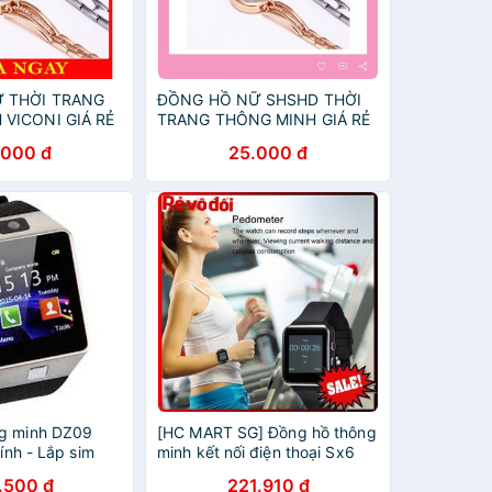
 THỜI TRANG
ĐỒNG HỒ NỮ SHSHD THỜI
VICONI GIÁ RẺ
TRANG THÔNG MINH GIÁ RẺ
DH52
.000 đ
25.000 đ
ng minh DZ09
[HC MART SG] Đồng hồ thông
tính - Lắp sim
minh kết nối điện thoại Sx6
i
{SIÊU SALE}
.500 đ
221.910 đ