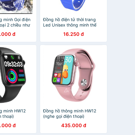
g minh Gọi điện
Đồng hồ điện tử thời trang
hoại 2 chiều như
Led Unisex thông minh thể
ố điện thoại.
thao DH90 giá rẻ tiện dụng
.000 đ
16.250 đ
ng minh HW12
Đồng hồ thông minh HW12
n thoại)
(nghe gọi điện thoại)
.000 đ
435.000 đ