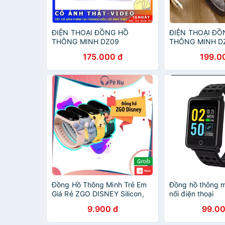
ĐIỆN THOẠI ĐỒNG HỒ
ĐIỆN THOẠI ĐỒ
THÔNG MINH DZ09
THÔNG MINH D
175.000 đ
199.0
Đồng Hồ Thông Minh Trẻ Em
Đồng hồ thông m
Giá Rẻ ZGO DISNEY Silicon,
nối điện thoại
Đồng Hồ Điện Tử Cho Bé
9.900 đ
99.00