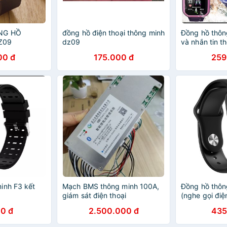
NG HỒ
đồng hồ điện thoại thông minh
Đồng hồ thôn
Z09
dz09
và nhắn tin t
ĐTDĐ đến 10 s
00 đ
175.000 đ
259
inh F3 kết
Mạch BMS thông minh 100A,
Đồng hồ thô
giám sát điện thoại
(nghe gọi điệ
0 đ
2.500.000 đ
435