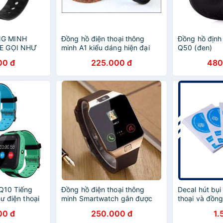
G MINH
Đồng hồ điện thoại thông
Đồng hồ định 
E GỌI NHƯ
minh A1 kiểu dáng hiện đại
Q50 (đen)
00 đ
225.000 đ
480
 Q10 Tiếng
Đồng hồ điện thoại thông
Decal hút bụi
hư điện thoại
minh Smartwatch gắn được
thoại và đồn
sim, thẻ nhớ
00 đ
250.000 đ
1.