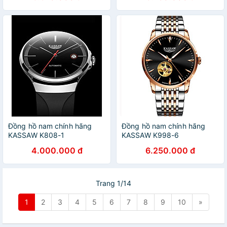
Đồng hồ nam chính hãng
Đồng hồ nam chính hãng
KASSAW K808-1
KASSAW K998-6
4.000.000 đ
6.250.000 đ
Trang 1/14
1
2
3
4
5
6
7
8
9
10
»