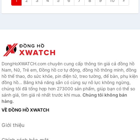
1
2
3
4
5
6
7
8
9
10
»
DongHoXWATCH.com chuyên cung cấp thông tin giá cả đồng hồ
Nam, Nữ, Trẻ em, Đồng hồ cơ tự động, đồng hồ thông minh, đồng
hồ thể thao, đo sức khỏe, pin điện tử, treo tường, để bàn, phụ kiện
đồng hồ... Bằng khả năng sẵn có cùng sự nỗ lực không ngừng,
chúng tôi đã tổng hợp hơn 273000 sản phẩm, giúp bạn có thể so
sánh giá, tìm giá rẻ nhất trước khi mua.
Chúng tôi không bán
hàng.
VỀ ĐỒNG HỒ XWATCH
Giới thiệu