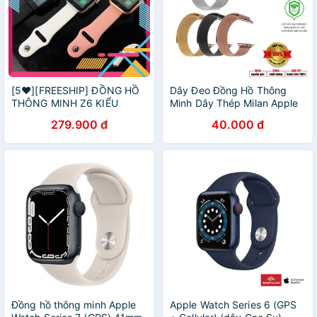
[5❤️][FREESHIP] ĐỒNG HỒ
Dây Đeo Đồng Hồ Thông
THÔNG MINH Z6 KIỂU
Minh Dây Thép Milan Apple
DÁNG APPLE WATCH CAO
Watch Size 38mm và 42mm
279.900 đ
40.000 đ
CẤP [HCM]
Đồng hồ thông minh Apple
Apple Watch Series 6 (GPS