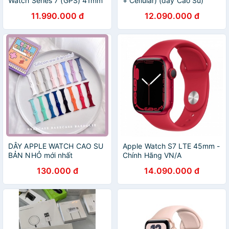
Watch Series 7 (GPS) 41mm
+ Cellular) (dây Cao Su)
– Hàng chính hãng VN/A
11.990.000 đ
12.090.000 đ
DÂY APPLE WATCH CAO SU
Apple Watch S7 LTE 45mm -
BẢN NHỎ mới nhất
Chính Hãng VN/A
130.000 đ
14.090.000 đ