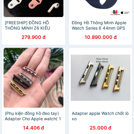
[FREESHIP] ĐỒNG HỒ
Đồng Hồ Thông Minh Apple
THÔNG MINH Z6 KIỂU
Watch Series 6 44mm GPS
DÁNG APPLE WATCH CAO
Sport Band
279.900 đ
10.890.000 đ
CẤP
(Phụ kiện đồng hồ đeo tay)
Adapter apple Watch chốt lò
Adapter Cho Apple watch( 1
xo
cái)
14.406 đ
25.000 đ