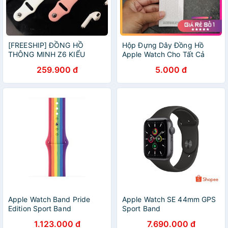
[FREESHIP] ĐỒNG HỒ
Hộp Đựng Dây Đồng Hồ
THÔNG MINH Z6 KIỂU
Apple Watch Cho Tất Cả
DÁNG APPLE WATCH CAO
Các Mẫu Dây
259.900 đ
5.000 đ
CẤP [HCM]
Apple Watch Band Pride
Apple Watch SE 44mm GPS
Edition Sport Band
Sport Band
1.123.000 đ
7.690.000 đ