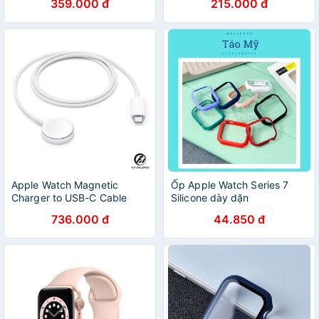
359.000 đ
215.000 đ
Watch Series 4
Việt/Cuộc Gọi, Đo Nhịp Tim
Apple Watch Magnetic
Ốp Apple Watch Series 7
Charger to USB-C Cable
Silicone dày dặn
736.000 đ
44.850 đ