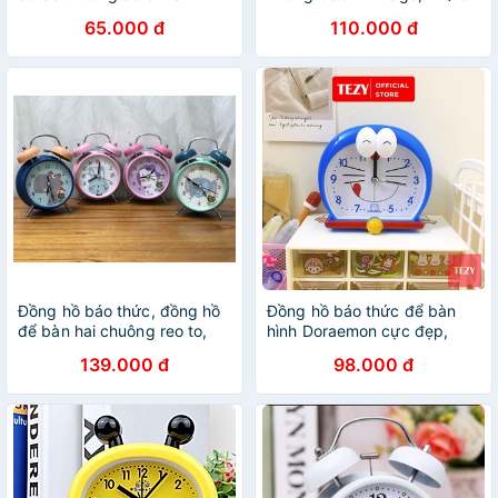
xắn, Đồng hồ báo thức để
Chuông To - Hàng Chính
65.000 đ
110.000 đ
bàn chuông reo to
Hãng
Đồng hồ báo thức, đồng hồ
Đồng hồ báo thức để bàn
để bàn hai chuông reo to,
hình Doraemon cực đẹp,
chất liệu thép cao cấp
đồng hồ để bàn chuông siêu
139.000 đ
98.000 đ
to