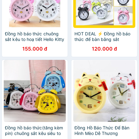
Đồng hồ báo thức chuông
HOT DEAL ⚡ Đồng hồ báo
sắt kêu to hoạ tiết Hello Kitty
thức để bàn bằng sắt
xinh xắn
chuông kêu to
155.000 đ
120.000 đ
Đồng hồ báo thức(tăng kèm
Đồng Hồ Báo Thức Để Bàn
pin) chuông sắt kêu siêu to
Hình Mèo Dễ Thương
hình thú cute
Chuông To Sử Dụng Pin