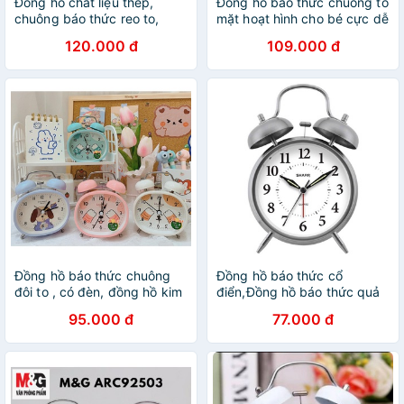
Đồng hồ chất liệu thép,
Đồng hồ báo thức chuông to
chuông báo thức reo to,
mặt hoạt hình cho bé cực dễ
nhiều hình dễ thương, đường
thương màu tự chọn
120.000 đ
109.000 đ
kính 10cm
Đồng hồ báo thức chuông
Đồng hồ báo thức cổ
đôi to , có đèn, đồng hồ kim
điển,Đồng hồ báo thức quả
loại phong cách cute đáng
chuông TWIN BELL
95.000 đ
77.000 đ
iu