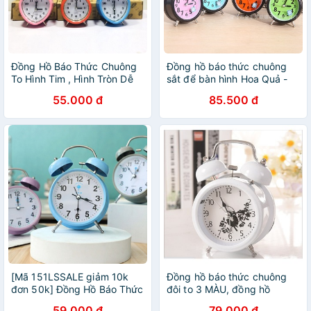
Đồng Hồ Báo Thức Chuông
Đồng hồ báo thức chuông
To Hình Tim , Hình Tròn Dễ
sắt để bàn hình Hoa Quả -
Thương
chuông to - 1 chiếc 239
55.000 đ
85.500 đ
[Mã 151LSSALE giảm 10k
Đồng hồ báo thức chuông
đơn 50k] Đồng Hồ Báo Thức
đôi to 3 MÀU, đồng hồ
Chuông Reo Lớn Chuông To
chông đôi to mặt hoa trang
59.000 đ
79.000 đ