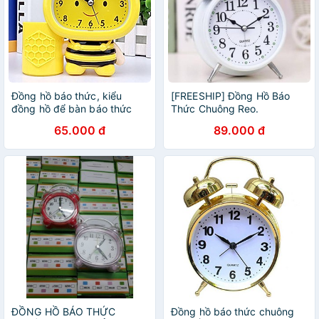
Đồng hồ báo thức, kiểu
[FREESHIP] Đồng Hồ Báo
đồng hồ để bàn báo thức
Thức Chuông Reo.
chuông kêu to, pin lâu, phù
65.000 đ
89.000 đ
hợp với phòng ngủ, phòng
làm việc
ĐỒNG HỒ BÁO THỨC
Đồng hồ báo thức chuông