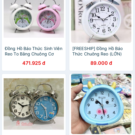
Đồng Hồ Báo Thức Sinh Viên
[FREESHIP] Đồng Hồ Báo
Reo To Bằng Chuông Cơ
Thức Chuông Reo (LỚN)
Học M&G ARC92503 ( màu
471.925 đ
89.000 đ
ngẫu nhiên )