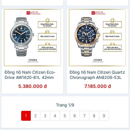
Đồng hồ Nam Citizen Eco-
Đồng hồ Nam Citizen Quartz
Drive AW1620-81L 42mm
Chronograph AN8206-53L
46.5mm
5.380.000 đ
7.185.000 đ
Trang 1/9
1
2
3
4
5
6
7
8
9