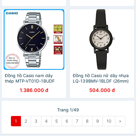
Đồng hồ Casio nam dây
Đồng hồ Casio nữ dây nhựa
thép MTP-VT01D-1BUDF
LQ-139BMV-1BLDF (26mm)
(4mmm)
1.386.000 đ
504.000 đ
Trang 1/49
1
2
3
4
5
6
7
8
9
10
»