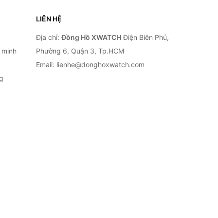
LIÊN HỆ
Địa chỉ:
Đồng Hồ XWATCH
Điện Biên Phủ,
 minh
Phường 6, Quận 3, Tp.HCM
Email: lienhe@donghoxwatch.com
g