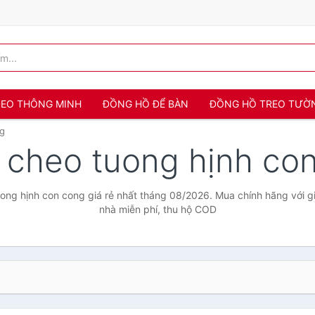
 ĐEO THÔNG MINH
ĐỒNG HỒ ĐỂ BÀN
ĐỒNG HỒ TREO TƯỜ
ng
 cheo tuong hịnh co
ong hịnh con cong giá rẻ nhất tháng 08/2026. Mua chính hãng với giá
nhà miễn phí, thu hộ COD