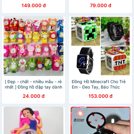
149.000 đ
79.000 đ
[ Đẹp - chất - nhiều mẫu - rẻ
Đồng Hồ Minecraft Cho Trẻ
nhất ] Đồng hồ đập tay dành
Em - Đeo Tay, Báo Thức
cho trẻ em (cả bé trai và bé
24.000 đ
153.000 đ
gái) nhiều mẫu mã