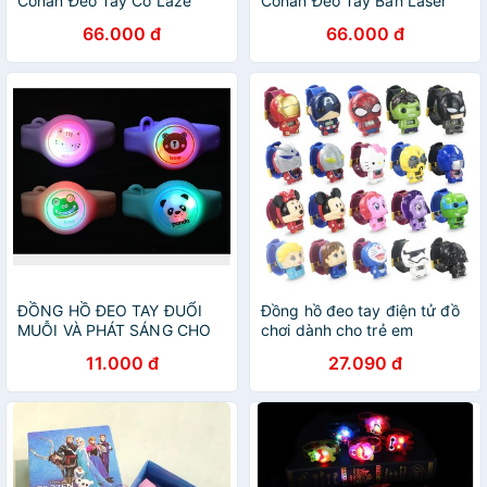
Conan Đeo Tay Có Laze
Conan Đeo Tay Bắn Laser
66.000 đ
66.000 đ
ĐỒNG HỒ ĐEO TAY ĐUỔI
Đồng hồ đeo tay điện tử đồ
MUỖI VÀ PHÁT SÁNG CHO
chơi dành cho trẻ em
TRẺ EM
11.000 đ
27.090 đ