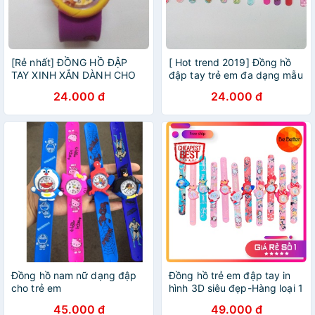
[Rẻ nhất] ĐỒNG HỒ ĐẬP
[ Hot trend 2019] Đồng hồ
TAY XINH XẮN DÀNH CHO
đập tay trẻ em đa dạng mẫu
TRẺ EM / EM BÉ ĐA DẠNG
mã - hàng loại 1
24.000 đ
24.000 đ
MẪU MÃ
Đồng hồ nam nữ dạng đập
Đồng hồ trẻ em đập tay in
cho trẻ em
hình 3D siêu đẹp-Hàng loại 1
rẻ nhất HCM
45.000 đ
49.000 đ