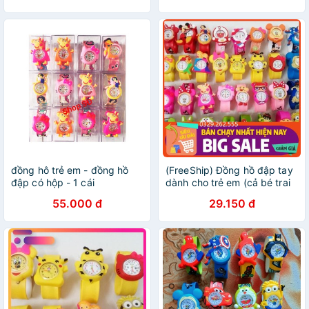
đồng hô trẻ em - đồng hồ
(FreeShip) Đồng hồ đập tay
đập có hộp - 1 cái
dành cho trẻ em (cả bé trai
và bé gái) nhiều mẫu siêu
55.000 đ
29.150 đ
đáng yêu