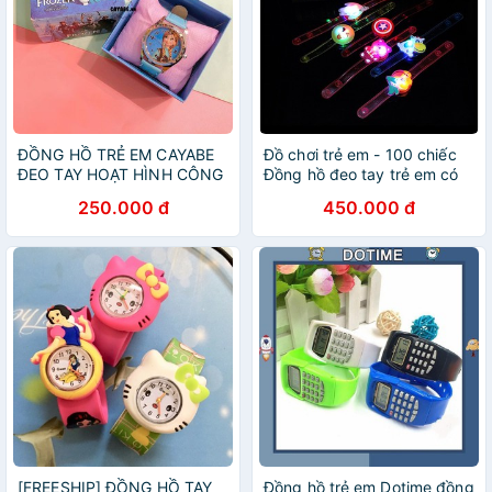
ĐỒNG HỒ TRẺ EM CAYABE
Đồ chơi trẻ em - 100 chiếc
ĐEO TAY HOẠT HÌNH CÔNG
Đồng hồ đeo tay trẻ em có
CHÚA ELSA
đèn LED phát sáng - Vòng
250.000 đ
450.000 đ
tay phát sáng màu ngẫu
nhiên - An Toàn-Đẹp
[FREESHIP] ĐỒNG HỒ TAY
Đồng hồ trẻ em Dotime đồng