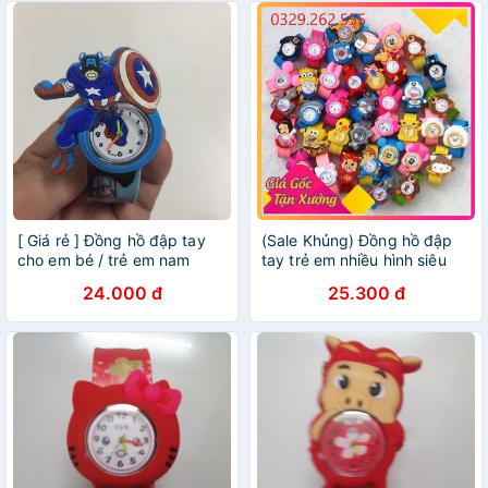
[ Giá rẻ ] Đồng hồ đập tay
(Sale Khủng) Đồng hồ đập
cho em bé / trẻ em nam
tay trẻ em nhiều hình siêu
nhiều mẫu mã
đáng yêu
24.000 đ
25.300 đ