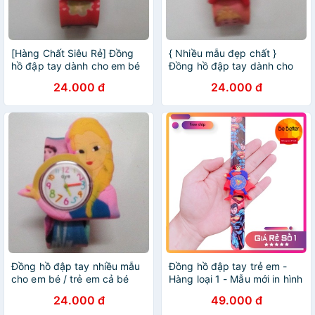
[Hàng Chất Siêu Rẻ] Đồng
{ Nhiều mẫu đẹp chất }
hồ đập tay dành cho em bé
Đồng hồ đập tay dành cho
/ trẻ em nhiều mẫu
em bé / trẻ em (nam nữ)
24.000 đ
24.000 đ
Đồng hồ đập tay nhiều mẫu
Đồng hồ đập tay trẻ em -
cho em bé / trẻ em cả bé
Hàng loại 1 - Mẫu mới in hình
trai và bé gái
3D
24.000 đ
49.000 đ