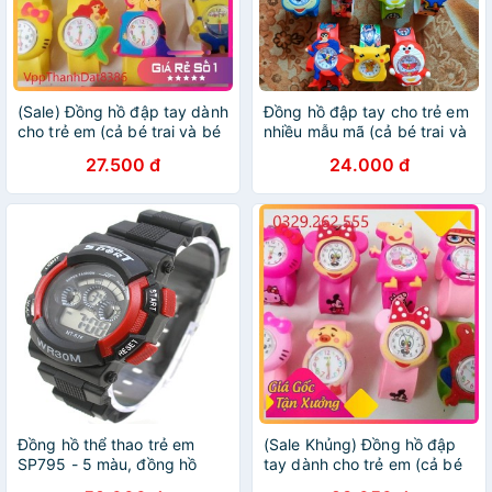
(Sale) Đồng hồ đập tay dành
Đồng hồ đập tay cho trẻ em
cho trẻ em (cả bé trai và bé
nhiều mẫu mã (cả bé trai và
gái) nhiều mẫu siêu đáng
bé gái) thời trang đẹp chất
27.500 đ
24.000 đ
yêu
Đồng hồ thể thao trẻ em
(Sale Khủng) Đồng hồ đập
SP795 - 5 màu, đồng hồ
tay dành cho trẻ em (cả bé
đeo tay trẻ em
trai và bé gái) nhiều mẫu