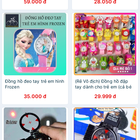
59.000 đ
28.050 đ
siêu đáng yêu
Đồng hồ đeo tay trẻ em hình
(Rẻ Vô địch) Đồng hồ đập
Frozen
tay dành cho trẻ em (cả bé
trai và bé gái) nhiều mẫu
35.000 đ
29.999 đ
siêu đáng yêu