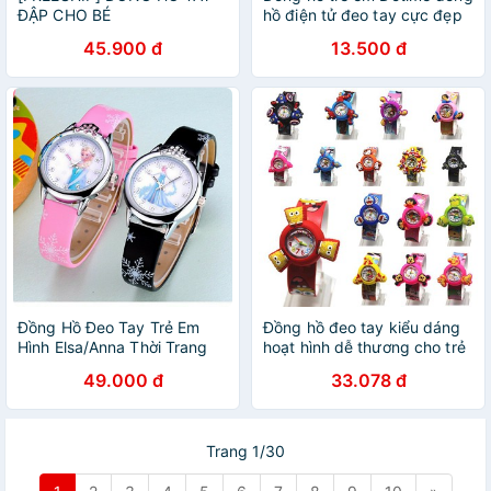
ĐẬP CHO BÉ
hồ điện tử đeo tay cực đẹp
ZO76
45.900 đ
13.500 đ
Đồng Hồ Đeo Tay Trẻ Em
Đồng hồ đeo tay kiểu dáng
Hình Elsa/Anna Thời Trang
hoạt hình dễ thương cho trẻ
Cho Bé
em
49.000 đ
33.078 đ
Trang 1/30