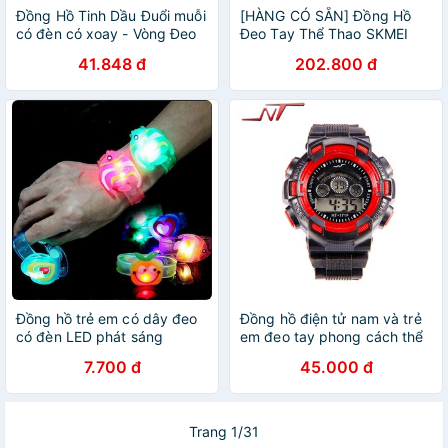
Đồng Hồ Tinh Dầu Đuổi muỗi
[HÀNG CÓ SẴN] Đồng Hồ
có đèn có xoay - Vòng Đeo
Đeo Tay Thể Thao SKMEI
Tay Chống Muỗi Thời Trang
1548 Có Đèn Led Nhiều Màu
41.848 đ
202.800 đ
Cho Bé Trai Gái
Chống Nước Cho Trẻ Em
Đồng hồ trẻ em có dây đeo
Đồng hồ điện tử nam và trẻ
có đèn LED phát sáng
em đeo tay phong cách thể
thao NT171F BBShine –
7.700 đ
45.000 đ
DH018
Trang 1/31