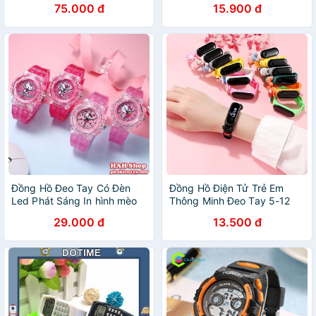
75.000 đ
15.900 đ
Đồng Hồ Đeo Tay Có Đèn
Đồng Hồ Điện Tử Trẻ Em
Led Phát Sáng In hình mèo
Thông Minh Đeo Tay 5-12
cột nơ hello kitty có đèn
Tuổi
29.000 đ
13.500 đ
sáng siêu dễ thương