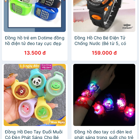
Đồng hồ trẻ em Dotime đồng
Đồng Hồ Cho Bé Điện Tử
hồ điện tử đeo tay cực đẹp
Chống Nước (Bé từ 5, có
ZO76
báo thức, đèn led ban
13.500 đ
159.000 đ
đêm,...)
Đồng Hồ Đeo Tay Đuổi Muỗi
Đồng hồ đeo tay có đèn led
Có Đèn Phát Sáng Cho Bé
phát sáng trong suốt cho trẻ