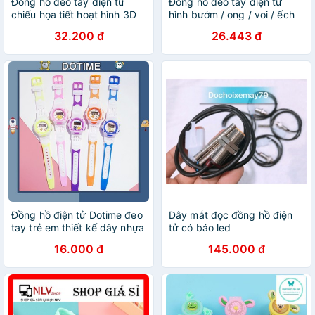
Đồng hồ đeo tay điện tử
Đồng hồ đeo tay điện tử
chiếu họa tiết hoạt hình 3D
hình bướm / ong / voi / ếch
dễ thương cho bé
hoạt hình dành cho bé
32.200 đ
26.443 đ
Đồng hồ điện tử Dotime đeo
Dây mắt đọc đồng hồ điện
tay trẻ em thiết kế dây nhựa
tử có báo led
cực đẹp ZO81
16.000 đ
145.000 đ