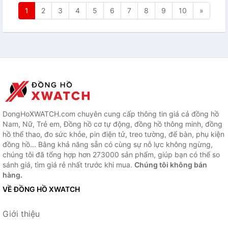
1
2
3
4
5
6
7
8
9
10
»
DongHoXWATCH.com chuyên cung cấp thông tin giá cả đồng hồ
Nam, Nữ, Trẻ em, Đồng hồ cơ tự động, đồng hồ thông minh, đồng
hồ thể thao, đo sức khỏe, pin điện tử, treo tường, để bàn, phụ kiện
đồng hồ... Bằng khả năng sẵn có cùng sự nỗ lực không ngừng,
chúng tôi đã tổng hợp hơn 273000 sản phẩm, giúp bạn có thể so
sánh giá, tìm giá rẻ nhất trước khi mua.
Chúng tôi không bán
hàng.
VỀ ĐỒNG HỒ XWATCH
Giới thiệu