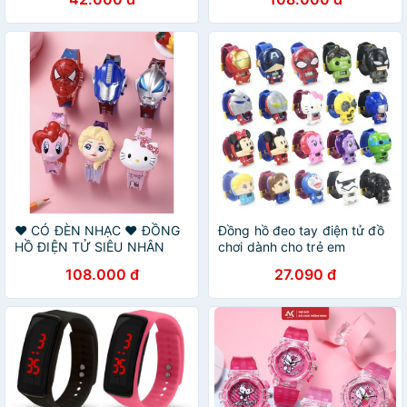
❤️ CÓ ĐÈN NHẠC ❤️ ĐỒNG
Đồng hồ đeo tay điện tử đồ
HỒ ĐIỆN TỬ SIÊU NHÂN
chơi dành cho trẻ em
ĐẸP XUẤT SẮC MỚI VỀ
108.000 đ
27.090 đ