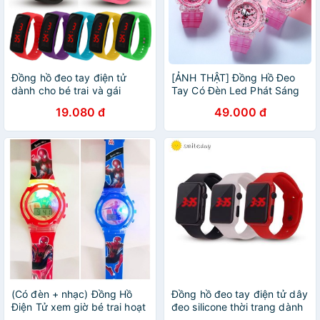
Đồng hồ đeo tay điện tử
[ẢNH THẬT] Đồng Hồ Đeo
dành cho bé trai và gái
Tay Có Đèn Led Phát Sáng
In Hình Hello Kitty Có Đèn
19.080 đ
49.000 đ
Sáng Siêu Dễ Thương
(Có đèn + nhạc) Đồng Hồ
Đồng hồ đeo tay điện tử dây
Điện Tử xem giờ bé trai hoạt
đeo silicone thời trang dành
hình siêu nhân người nhện
cho trẻ em