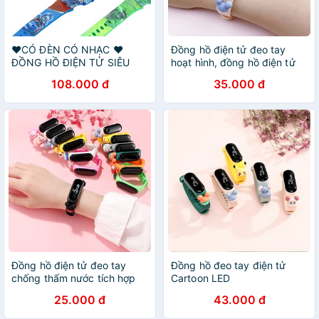
❤️CÓ ĐÈN CÓ NHẠC ❤️
Đồng hồ điện tử đeo tay
ĐỒNG HỒ ĐIỆN TỬ SIÊU
hoạt hình, đồng hồ điện tử
NHÂN CÓ ĐÈN NHẠC MỚI
thông minh cho bé tích hợp
108.000 đ
35.000 đ
VỀ
đèn dễ thương cho bé dây
đeo nhựa
Đồng hồ điện tử đeo tay
Đồng hồ đeo tay điện tử
chống thấm nước tích hợp
Cartoon LED
đèn dễ thương cho bé
25.000 đ
43.000 đ