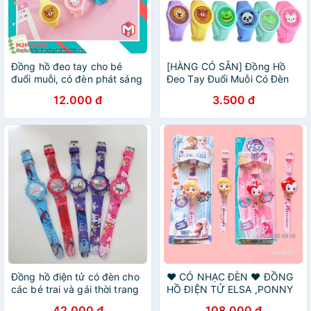
Đồng hồ đeo tay cho bé
[HÀNG CÓ SẴN] Đồng Hồ
đuổi muỗi, có đèn phát sáng
Đeo Tay Đuổi Muỗi Có Đèn
Phát Sáng Cho Bé
12.000 đ
3.500 đ
Đồng hồ điện tử có đèn cho
❤️ CÓ NHẠC ĐÈN ❤️ ĐỒNG
các bé trai và gái thời trang
HỒ ĐIỆN TỬ ELSA ,PONNY
cao cấp
BÉ GÁI CỰC ĐẸP XỊN
42.000 đ
108.000 đ