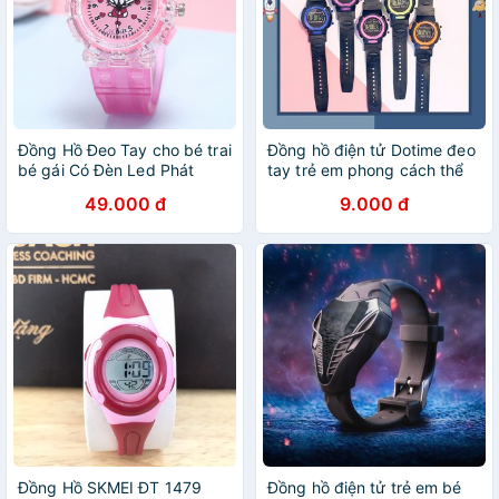
Đồng Hồ Đeo Tay cho bé trai
Đồng hồ điện tử Dotime đeo
bé gái Có Đèn Led Phát
tay trẻ em phong cách thể
Sáng hình Hello KittyTE18,
thao ZO74
49.000 đ
9.000 đ
có đèn sáng siêu dễ thương
Đồng Hồ SKMEI ĐT 1479
Đồng hồ điện tử trẻ em bé