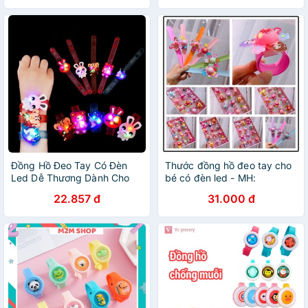
Đồng Hồ Đeo Tay Có Đèn
Thước đồng hồ đeo tay cho
Led Dễ Thương Dành Cho
bé có đèn led - MH:
Bé
9000000325
22.857 đ
31.000 đ