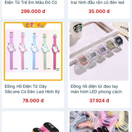
Điện Tử Trẻ Em Màu Đỏ Có
trai hình đầu rắn có đèn led
Đèn Phát Sáng - Bảo Hành
Dây cao su mềm RN20
299.000 đ
35.000 đ
12 Tháng
Đồng Hồ Điện Tử Dây
Đồng hồ điện tử đeo tay
Silicone Có Đèn Led Hình Kỳ
màn hình LED phong cách
Lân Dễ Thương Dành Cho
thể thao cho bé
78.000 đ
37.924 đ
Bé Gái E428