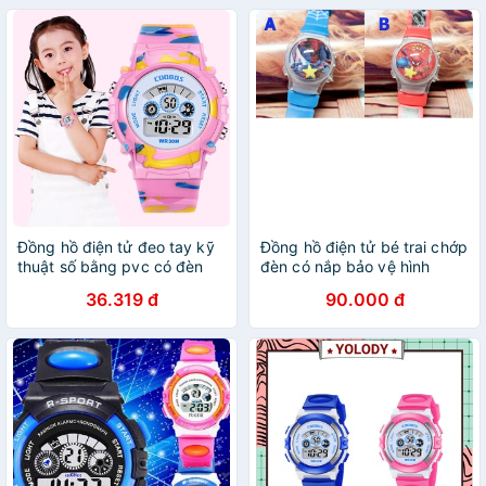
Đồng hồ điện tử đeo tay kỹ
Đồng hồ điện tử bé trai chớp
thuật số bằng pvc có đèn
đèn có nắp bảo vệ hình
led thời trang tối giản cho bé
người nhện
36.319 đ
90.000 đ
hoa văn ngụy trang