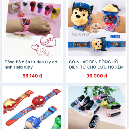
Đồng hồ điện tử đeo tay có
CÓ NHẠC ĐÈN ĐỒNG HỒ
hình Hello Kitty
ĐIỆN TỬ CHÓ CỨU HỘ XEM
GIỜ CÓ NHẠC ĐÈN
58.140 đ
96.000 đ