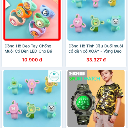
Đồng Hồ Đeo Tay Chống
Đồng Hồ Tinh Dầu Đuổi muỗi
Muỗi Có Đèn LED Cho Bé
có đèn có XOAY - Vòng Đeo
Cực Xinh (Giao Mẫu Ngẫu
Tay Chống Muỗi Thời Trang
10.900 đ
33.327 đ
Nhiên)
Cho Bé Trai Gái