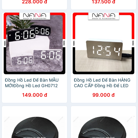
228.000 đ
137.500 đ
Căn Phòng
Đồng Hồ Led Để Bàn ️MẪU
Đồng Hồ Led Để Bàn HÀNG
MỚI️Đồng Hồ Led GH0712
CAO CẤP Đồng Hồ Để LED
Màn Gương Đa Chức Năng,
Mini OS001 Đơn Giản Đa
149.000 đ
99.000 đ
Cảm Biến Tự Động
Chức Năng