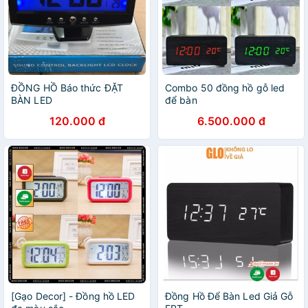
ĐỒNG HỒ Báo thức ĐẶT
Combo 50 đồng hồ gỗ led
BÀN LED
để bàn
120.000 đ
6.500.000 đ
[Gạo Decor] - Đồng hồ LED
Đồng Hồ Để Bàn Led Giả Gỗ