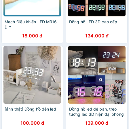
Mạch Điều khiển LED MR16
Đồng hồ LED 3D cao cấp
DIY
18.000 đ
134.000 đ
[ảnh thật] Đồng hồ đèn led
Đồng hồ led để bàn, treo
tường led 3D hiện đại phong
cách châu âu – BLUE DEER
100.000 đ
139.000 đ