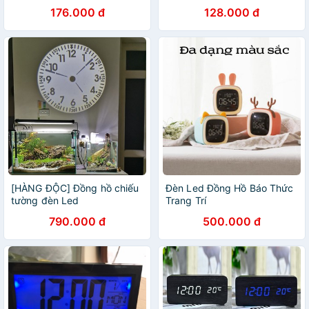
"bừng sáng không gian nhà
Đồng Hồ 3D Led Kỹ Thuật
176.000 đ
128.000 đ
bạn!"...(LED TRẮNG) -
Thông Minh
dc3338
[HÀNG ĐỘC] Đồng hồ chiếu
Đèn Led Đồng Hồ Báo Thức
tường đèn Led
Trang Trí
790.000 đ
500.000 đ