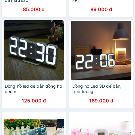
đa màu sắc
FPT
85.000 đ
89.000 đ
Đồng hồ led để bàn đồng hồ
Đồng hồ Led 3D để bàn,
decor
treo tường.
125.000 đ
169.000 đ