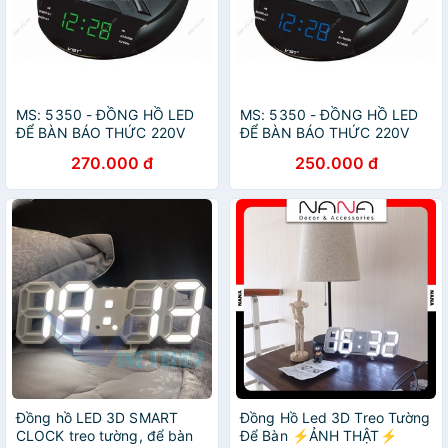
MS: 5350 - ĐỒNG HỒ LED
MS: 5350 - ĐỒNG HỒ LED
ĐỂ BÀN BÁO THỨC 220V
ĐỂ BÀN BÁO THỨC 220V
KÈM RADIO AM/FM -
KÈM RADIO AM/RM -
270.000 đ
250.000 đ
VST903 - CHỮ LED XANH
VST903 - CHỮ LED XANH
LÁ
DƯƠNG
Đồng hồ LED 3D SMART
Đồng Hồ Led 3D Treo Tường
CLOCK treo tường, để bàn
Để Bàn ⚡️ẢNH THẬT⚡️