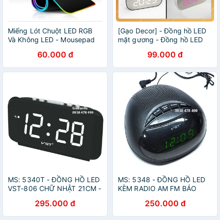
Miếng Lót Chuột LED RGB
[Gạo Decor] - Đồng hồ LED
Và Không LED - Mousepad
mặt gương - Đồng hồ LED
full Đen size 80x30x0,4cm -
để bàn - Đa chức năng
60.000 đ
99.000 đ
80x30x0,2cm PKSMART
MS: 5340T - ĐỒNG HỒ LED
MS: 5348 - ĐỒNG HỒ LED
VST-806 CHỮ NHẬT 21CM -
KÈM RADIO AM FM BÁO
CHỮ SỐ LỚN LED TRẮNG
THỨC 220V - VST901 - LED
295.000 đ
250.000 đ
XANH LÁ