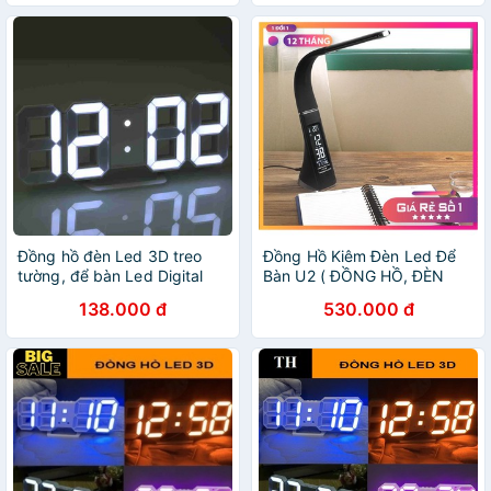
Đồng hồ đèn Led 3D treo
Đồng Hồ Kiêm Đèn Led Để
tường, để bàn Led Digital
Bàn U2 ( ĐỒNG HỒ, ĐÈN
Wall Clock Đo Nhiệt Độ
LED, BÁO THỨC, LỊCH,
138.000 đ
530.000 đ
Phòng
NHIỆT KẾ )