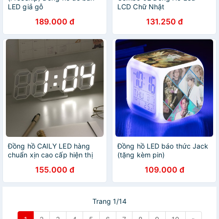
LED giả gỗ
LCD Chữ Nhật
189.000 đ
131.250 đ
Đồng hồ CAILY LED hàng
Đồng hồ LED báo thức Jack
chuẩn xịn cao cấp hiện thị
(tặng kèm pin)
đa chức năng kiểu dáng
155.000 đ
109.000 đ
hiện đại (ảnh thật, LED xịn)
Trang 1/14