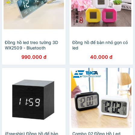
Đồng hồ led treo tường 3D
Đồng hồ để bàn nhỏ gọn có
WX2509 - Bluetooth
led
990.000 đ
40.000 đ
(Freeship) Đồng hồ để bàn
Combo 02 Đồng Hồ Led