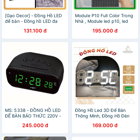
[Gạo Decor] - Đồng Hồ LED
Module P10 Full Color Trong
để bàn - Đồng hồ LED đa
Nhà , Module led p10, led
chức năng
P10 trong nhà
131.100 đ
195.000 đ
MS: 5338 - ĐỒNG HỒ LED
Đồng Hồ Led 3D Để Bàn
ĐỂ BÀN BÁO THỨC 220V -
Thông Minh, Đồng Hồ Đèn
803 - LED XANH
Led Treo Tường
245.000 đ
169.000 đ