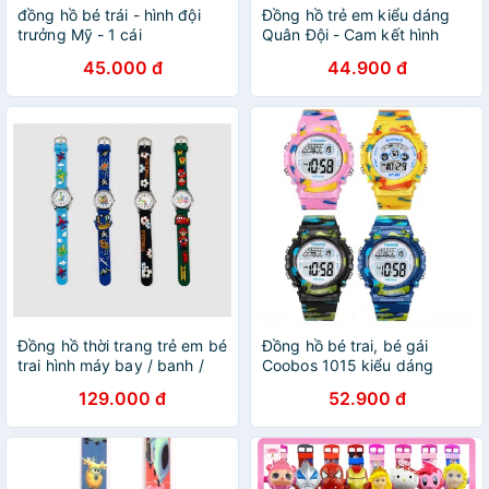
đồng hồ bé trái - hình đội
Đồng hồ trẻ em kiểu dáng
trưởng Mỹ - 1 cái
Quân Đội - Cam kết hình
thật
45.000 đ
44.900 đ
Đồng hồ thời trang trẻ em bé
Đồng hồ bé trai, bé gái
trai hình máy bay / banh /
Coobos 1015 kiểu dáng
tàu cướp biển / xe cứu hỏa
quân đội - Tặng Pin - Cam
129.000 đ
52.900 đ
PKHRTE017
kết hình thật