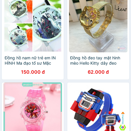
Đồng hồ nam nữ trẻ em IN
Đồng hồ đeo tay mặt hình
HÌNH Ma đạo tổ sư Mặc
mèo Hello Kitty dây đeo
Hương Đồng Khứu chibi dây
bằng thép không gỉ thời
150.000 đ
62.000 đ
da mặt kính
trang cho trẻ em