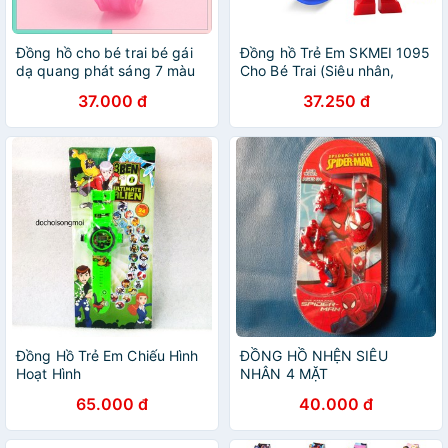
Đồng hồ cho bé trai bé gái
Đồng hồ Trẻ Em SKMEI 1095
dạ quang phát sáng 7 màu
Cho Bé Trai (Siêu nhân,
mặt nhân vật hoạt hình dễ
robot biến hình, rô bốt lắp
37.000 đ
37.250 đ
thương JIMADO
ráp Transformer, Mặt 42mm,
44922868698
mẫu giáo...)
Đồng Hồ Trẻ Em Chiếu Hình
ĐỒNG HỒ NHỆN SIÊU
Hoạt Hình
NHÂN 4 MẶT
65.000 đ
40.000 đ