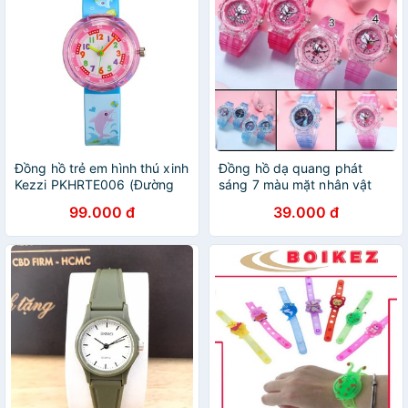
Đồng hồ trẻ em hình thú xinh
Đồng hồ dạ quang phát
Kezzi PKHRTE006 (Đường
sáng 7 màu mặt nhân vật
kính mặt: 31 mm)
hoạt hình BADAYO
99.000 đ
39.000 đ
AA4555524K