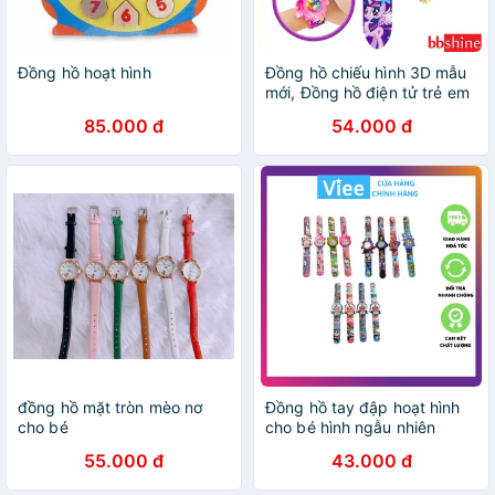
Đồng hồ hoạt hình
Đồng hồ chiếu hình 3D mẫu
mới, Đồng hồ điện tử trẻ em
chiếu hình cho bé 24 hình
85.000 đ
54.000 đ
chủ đề hoạt hình BBShine -
DH020
đồng hồ mặt tròn mèo nơ
Đồng hồ tay đập hoạt hình
cho bé
cho bé hình ngẫu nhiên
55.000 đ
43.000 đ