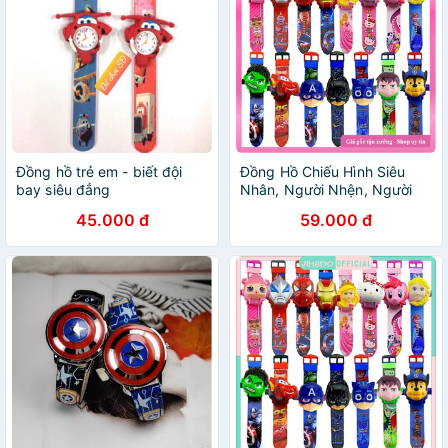
Đồng hồ trẻ em - biết đội
Đồng Hồ Chiếu Hình Siêu
bay siêu đẳng
Nhân, Người Nhện, Người
Sắt, Đội Trưởng Mỹ, Công
45.000 đ
59.000 đ
Chúa, Búp Bê chiếu 20-24
hình Đeo Tay Cho Bé Tr