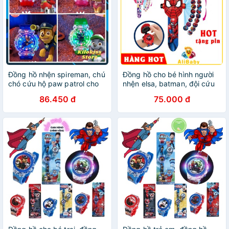
Đồng hồ nhện spireman, chú
Đồng hồ cho bé hình người
chó cứu hộ paw patrol cho
nhện elsa, batman, đội cứu
bé trai có đèn nhấp nháy
hộ, ninja chiếu hình ảnh lên
86.450 đ
75.000 đ
tường người nhện E128