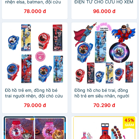
nhện elsa, batman, đội cứu
ĐIỆN TỬ CHÓ CỨU HỘ XEM
hộ, 24 hình E128
GIỜ CÓ NHẠC ĐÈN
78.000 đ
96.000 đ
Đồ hồ trẻ em, đồng hồ bé
Đồng hồ cho bé trai, đồng
trai người nhện, đội chó cứu
hồ trẻ em siêu nhân, người
hộ pawpatrol, mcqueen,
nhện, đội chó cứu hộ,
79.000 đ
70.290 đ
micky cho bé trai từ 1 đến
mickey ZalacKids cho bé từ
10 tuổi
1 đến 10 tuổi