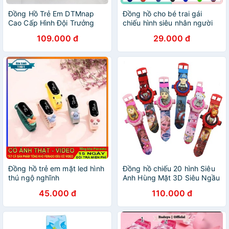
Đồng Hồ Trẻ Em DTMnap
Đồng hồ cho bé trai gái
Cao Cấp Hình Đội Trưởng
chiếu hình siêu nhân người
Mỹ Có Nắp Đậy Cho Bé Trai
nhện người sắt đội trưởng
109.000 đ
29.000 đ
Bé Gái _ Chuyên sỉ
mỹ công chúa búp bê
JIMADO 80352817586
Đồng hồ trẻ em mặt led hình
Đồng hồ chiếu 20 hình Siêu
thú ngộ nghĩnh
Anh Hùng Mặt 3D Siêu Ngầu
45.000 đ
110.000 đ