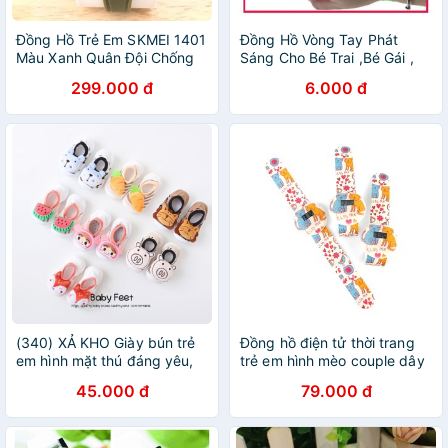
Đồng Hồ Trẻ Em SKMEI 1401
Đồng Hồ Vòng Tay Phát
Màu Xanh Quân Đội Chống
Sáng Cho Bé Trai ,Bé Gái ,
Nước 5 ATM - Bảo Hành 12
Mặt Hoạt Hình Ngộ Nghĩnh
299.000 đ
6.000 đ
Tháng
3T56
(340) XẢ KHO Giày bún trẻ
Đồng hồ điện tử thời trang
em hình mặt thú đáng yêu,
trẻ em hình mèo couple dây
nhiều hình, tha hồ lựa chọn,
nhựa cao cấp mặt số OEM
45.000 đ
79.000 đ
vải bún mềm mịn
PKHRTE018