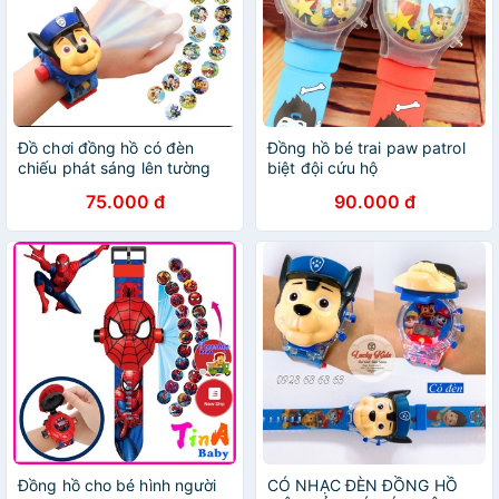
Đồ chơi đồng hồ có đèn
Đồng hồ bé trai paw patrol
chiếu phát sáng lên tường
biệt đội cứu hộ
hình đội chó cứu hộ Paw
75.000 đ
90.000 đ
Patrol điện tử cho bé trai
Đồng hồ cho bé hình người
CÓ NHẠC ĐÈN ĐỒNG HỒ