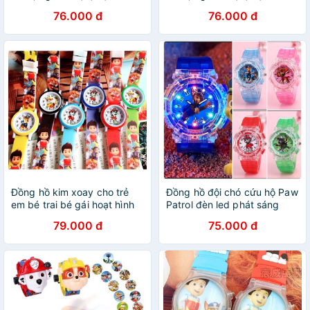
cứu hộ, mickey ZG Boutique
cứu hộ, mickey Cuội Store
76.000 đ
76.000 đ
Đồng hồ kim xoay cho trẻ
Đồng hồ đội chó cứu hộ Paw
em bé trai bé gái hoạt hình
Patrol đèn led phát sáng
đội chó cứu hộ Paw Patrol
Đồng hồ kim cho bé trai bé
79.000 đ
75.000 đ
chống nước nhẹ
gái