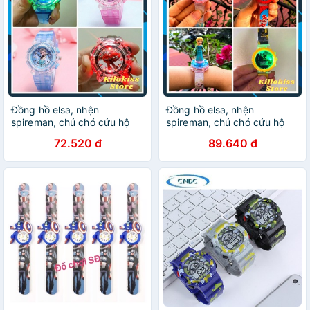
Đồng hồ elsa, nhện
Đồng hồ elsa, nhện
spireman, chú chó cứu hộ
spireman, chú chó cứu hộ
paw patral cho bé trai bé gái
paw patral cho bé trai bé gái
72.520 đ
89.640 đ
đồng hồ cho bé gái có đèn
đồng hồ cho bé gái có đèn
nhấp nháy
nhấp nháy có nhạc