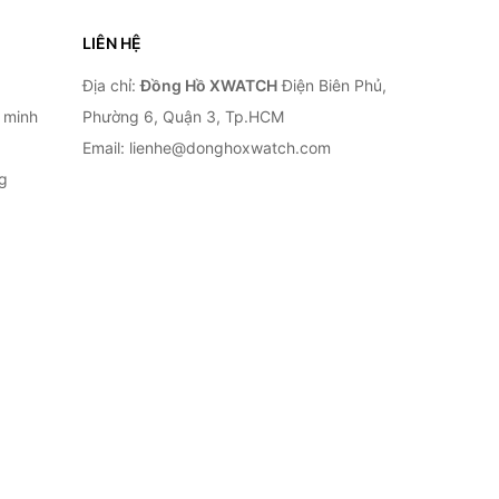
LIÊN HỆ
Địa chỉ:
Đồng Hồ XWATCH
Điện Biên Phủ,
 minh
Phường 6, Quận 3, Tp.HCM
Email: lienhe@donghoxwatch.com
g