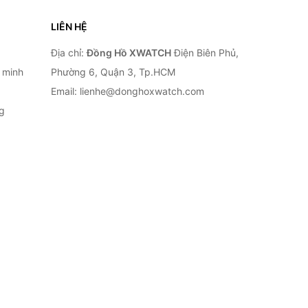
LIÊN HỆ
Địa chỉ:
Đồng Hồ XWATCH
Điện Biên Phủ,
 minh
Phường 6, Quận 3, Tp.HCM
Email: lienhe@donghoxwatch.com
g