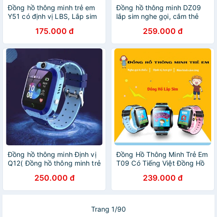
Đồng hồ thông minh trẻ em
Đồng hồ thông minh DZ09
Y51 có định vị LBS, Lắp sim
lắp sim nghe gọi, cắm thẻ
nghe gọi 2 chiều
nhớ - dc1599 tặng 1 pin
175.000 đ
259.000 đ
dz09
Đồng hồ thông minh Định vị
Đồng Hồ Thông Minh Trẻ Em
Q12( Đồng hồ thông minh trẻ
T09 Có Tiếng Việt Đồng Hồ
em)lắp sim nghe gọi 2 chiều
Thông Minh Lắp Sim Nghe
250.000 đ
239.000 đ
Chống nước tích hợp 3g
Gọi 2 Chiều Cho Bé - Toppu
Store
Trang 1/90