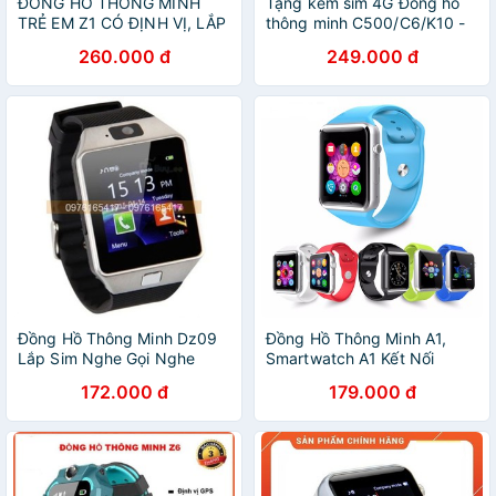
ĐỒNG HỒ THÔNG MINH
Tặng kèm sim 4G Đồng hồ
TRẺ EM Z1 CÓ ĐỊNH VỊ, LẮP
thông minh C500/C6/K10 -
SIM NGHE GỌI ĐỘC LẬP
Nghe Gọi Nhắn Tin- Lắp Sim
260.000 đ
249.000 đ
, Thẻ Nhớ thay được dây
Đồng Hồ Thông Minh Dz09
Đồng Hồ Thông Minh A1,
Lắp Sim Nghe Gọi Nghe
Smartwatch A1 Kết Nối
Nhạc Ghi Âm Quay Video
Bluetooth Lắp Thẻ Sim Nghe
172.000 đ
179.000 đ
Chụp Hình
Nhạc Thỏa Thích