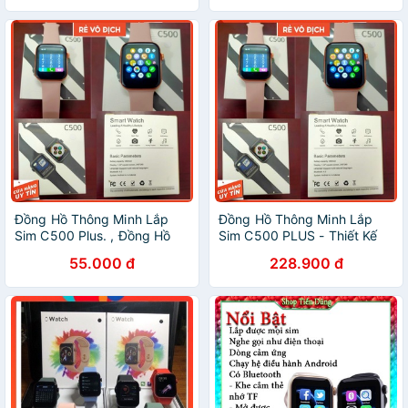
Đồng Hồ Thông Minh Lắp
Đồng Hồ Thông Minh Lắp
Sim C500 Plus. , Đồng Hồ
Sim C500 PLUS - Thiết Kế
Thông Minh lắp thể nhớ,
Mới Lắp Sim Lắp Thẻ Nhớ
55.000 đ
228.900 đ
Nghe Gọi nhắn tin 2 chiều.
Nghe Gọi 2 Chiều Theo Dõi
Sức Khỏe