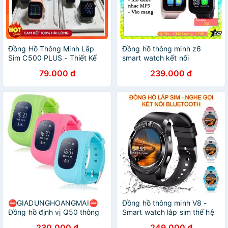
Đồng Hồ Thông Minh Lắp
Đồng hồ thông minh z6
Sim C500 PLUS - Thiết Kế
smart watch kết nối
Mới Lắp Sim Lắp Thẻ Nhớ
Bluetooth lắp sim
79.000 đ
239.000 đ
Nghe Gọi 2 Chiều Theo Dõi
Sức Khỏe
⛔GIADUNGHOANGMAI⛔
Đồng hồ thông minh V8 -
Đồng hồ định vị Q50 thông
Smart watch lắp sim thế hệ
minh (Lắp sim)
mới
230.000 đ
249.000 đ