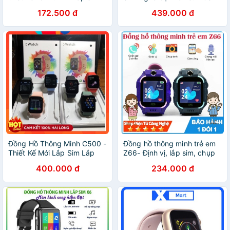
như điện thoại
(Camera, Thẻ Nhớ)
172.500 đ
439.000 đ
Đồng Hồ Thông Minh C500 -
Đồng hồ thông minh trẻ em
Thiết Kế Mới Lắp Sim Lắp
Z66- Định vị, lắp sim, chụp
Thẻ Nhớ Nghe Gọi Theo Dõi
ảnh, chống nước
400.000 đ
234.000 đ
Sức Khỏe