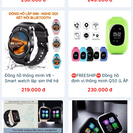
Đồng hồ thông minh V8 -
⛔FREESHIP⛔ Đồng hồ
Smart watch lắp sim thế hệ
định vị thông minh Q50 (LẮP
mới
SIM)
219.000 đ
230.000 đ