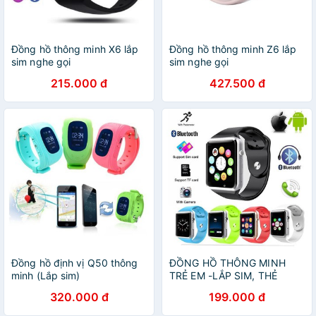
Đồng hồ thông minh X6 lắp
Đồng hồ thông minh Z6 lắp
sim nghe gọi
sim nghe gọi
215.000 đ
427.500 đ
Đồng hồ định vị Q50 thông
ĐỒNG HỒ THÔNG MINH
minh (Lắp sim)
TRẺ EM -LẮP SIM, THẺ
NHỚ- NGHE GỌI, CHỤP
320.000 đ
199.000 đ
ẢNH, Đồng hồ lắp sim A1