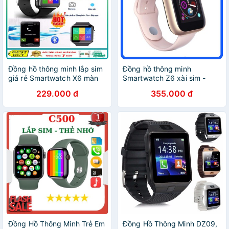
Đồng hồ thông minh lắp sim
Đồng hồ thông minh
giá rẻ Smartwatch X6 màn
Smartwatch Z6 xài sim -
hình cong mẫu mới
Đồng hồ thể thao dây tháo
229.000 đ
355.000 đ
rời được, lắp sim nghe gọi
thoải mái
Đồng Hồ Thông Minh Trẻ Em
Đồng Hồ Thông Minh DZ09,