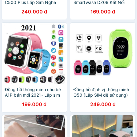
C500 Plus Lắp Sim Nghe
Smartwash DZ09 Kết Nối
Gọi 2 Chiều Dành Cho Bé
Bluetooth Lắp Thẻ Sim Có
240.000 đ
169.000 đ
Trai Và Bé Gái,Đồng Hồ Lắp
Tiếng VIệt
Sim Bảo Hành 1 Năm
Đồng hồ thông minh cho bé
Đồng hồ định vị thông minh
A1P bản mới 2021- Lắp sim
Q50 (Lắp SIM dễ sử dụng) |
nghe gọi độc lập
Lỗi 1 đổi 1
199.000 đ
249.000 đ