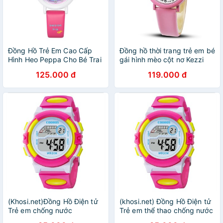
Đồng Hồ Trẻ Em Cao Cấp
Đồng hồ thời trang trẻ em bé
Hình Heo Peppa Cho Bé Trai
gái hình mèo cột nơ Kezzi
Bé Gái _ Shop Chuyên Sỉ
PKHRKE016
125.000 đ
119.000 đ
(Khosi.net)Đồng Hồ Điện tử
(khosi.net) Đồng Hồ Điện tử
Trẻ em chống nước
Trẻ em thể thao chống nước
CoolBoss ( Dành cho bé gái)
CooBoss( Bé Gái)