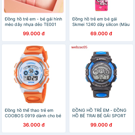
Đồng hồ trẻ em - bé gái hình
Đồng hồ trẻ em bé gái
mèo dây nhựa dẻo TE001
Skmei 1240 dây silicon (Màu
hồng)
99.000 đ
69.000 đ
Đồng hồ thể thao trẻ em
ĐỒNG HỒ TRẺ EM - ĐỒNG
COOBOS 0919 dành cho bé
HỒ BÉ TRAI BÉ GÁI SPORT
trai bé gái - Sỉ SLL
0119 VÀNG ĐÈN LED 7 MÀU
36.000 đ
99.000 đ