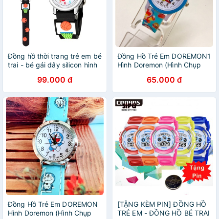
Đồng hồ thời trang trẻ em bé
Đồng Hồ Trẻ Em DOREMON1
trai - bé gái dây silicon hình
Hình Doremon (Hình Chụp
bóng rổ PKHRTE020-Bong-
Thật) Cho Bé Trai Bé Gái _
99.000 đ
65.000 đ
ro
Shop Chuyên Sỉ
Đồng Hồ Trẻ Em DOREMON
[TẶNG KÈM PIN] ĐỒNG HỒ
Hình Doremon (Hình Chụp
TRẺ EM - ĐỒNG HỒ BÉ TRAI