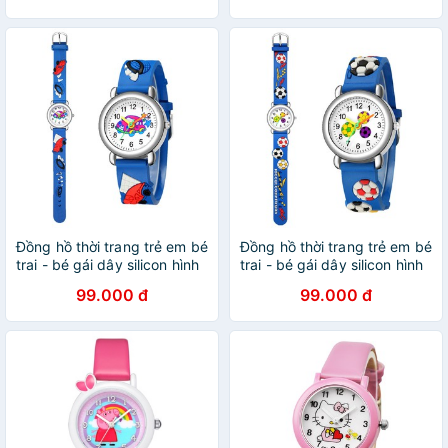
Đồng hồ thời trang trẻ em bé
Đồng hồ thời trang trẻ em bé
trai - bé gái dây silicon hình
trai - bé gái dây silicon hình
siêu xe PKHRTE020-Xe
trái banh PKHRTE020-Banh
99.000 đ
99.000 đ