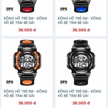
ĐỒNG HỒ TRẺ EM - ĐỒNG
ĐỒNG HỒ TRẺ EM - ĐỒNG
HỒ BÉ TRAI BÉ GÁI
HỒ BÉ TRAI BÉ GÁI
COOBOS 0119 ĐỎ ĐÈN LED
COOBOS 0119 XANH ĐÈN
36.000 đ
36.000 đ
7 MÀU
LED 7 MÀU
ĐỒNG HỒ TRẺ EM - ĐỒNG
ĐỒNG HỒ TRẺ EM - ĐỒNG
HỒ BÉ TRAI BÉ GÁI
HỒ BÉ TRAI BÉ GÁI
COOBOS 0119 CAM ĐÈN
COOBOS 0119 ĐEN ĐÈN
36.000 đ
36.000 đ
LED 7 MÀU
LED 7 MÀU