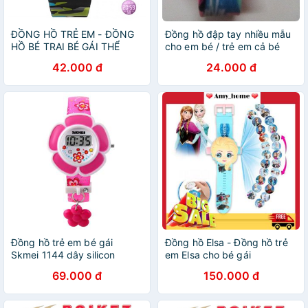
ĐỒNG HỒ TRẺ EM - ĐỒNG
Đồng hồ đập tay nhiều mẫu
HỒ BÉ TRAI BÉ GÁI THỂ
cho em bé / trẻ em cả bé
THAO 1015
trai và bé gái
42.000 đ
24.000 đ
Đồng hồ trẻ em bé gái
Đồng hồ Elsa - Đồng hồ trẻ
Skmei 1144 dây silicon
em Elsa cho bé gái
69.000 đ
150.000 đ