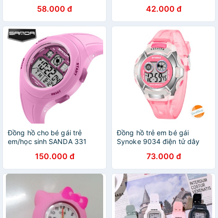
Thật) Cho Bé Trai Bé Gái _
BÉ GÁI COOBOS 0919 ĐÈN
58.000 đ
42.000 đ
Shop Chuyên Sỉ
LED 7 MÀU
Đồng hồ cho bé gái trẻ
Đồng hồ trẻ em bé gái
em/học sinh SANDA 331
Synoke 9034 điện tử dây
chống nước tốt (Hồng)
cao su mặt tròn
150.000 đ
73.000 đ