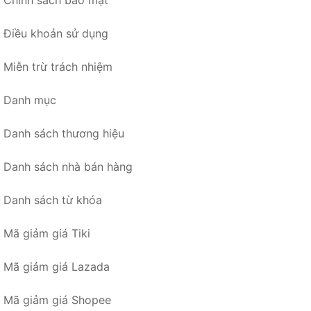
Chính sách bảo mật
Điều khoản sử dụng
Miễn trừ trách nhiệm
Danh mục
Danh sách thương hiệu
Danh sách nhà bán hàng
Danh sách từ khóa
Mã giảm giá Tiki
Mã giảm giá Lazada
Mã giảm giá Shopee