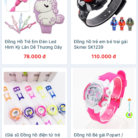
Đồng Hồ Trẻ Em Đèn Led
Đồng hồ trẻ em bé trai gái
Hình Kỳ Lân Dễ Thương Dây
Skmei SK1239
Silicon cho bé gái E428
78.000 đ
110.000 đ
(Giá sỉ) Đồng hồ điện tử trẻ
Đồng hồ Bé gái Popart /