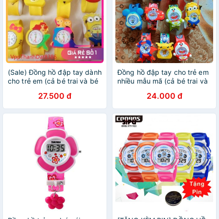
(Sale) Đồng hồ đập tay dành
Đồng hồ đập tay cho trẻ em
cho trẻ em (cả bé trai và bé
nhiều mẫu mã (cả bé trai và
gái) nhiều mẫu siêu đáng
bé gái) thời trang đẹp chất
27.500 đ
24.000 đ
yêu