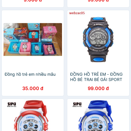
PKHRTE020-Cun
Đồng hồ trẻ em nhiều mẫu
ĐỒNG HỒ TRẺ EM - ĐỒNG
HỒ BÉ TRAI BÉ GÁI SPORT
0119 VÀNG ĐÈN LED 7 MÀU
35.000 đ
99.000 đ