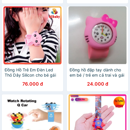
Đồng Hồ Trẻ Em Đèn Led
Đồng hồ đập tay dành cho
Thỏ Dây Silicon cho bé gái
em bé / trẻ em cả trai và gái
E428
nhiều mẫu đẹp - ĐHB668
76.000 đ
24.000 đ