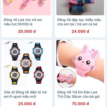
Đồng hồ Led cho trẻ em
Đồng hồ đập tay nhiều mẫu
mẫu hot DH109 rẻ
cho em bé / trẻ em cả bé
trai và bé gái
20.000 đ
24.000 đ
(Giá sỉ) Đồng hồ điện tử trẻ
Đồng Hồ Trẻ Em Đèn Led
em R-sport mẫu mới
Thỏ Dây Silicon cho bé gái
E428
25.000 đ
75.000 đ