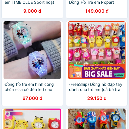
em TIME CLUE Sport hoạt
Đồng Hồ Trẻ em Popart
hình ngộ nghĩnh mẫu mới
9.000 đ
149.000 đ
Đồng hồ trẻ em hình công
(FreeShip) Đồng hồ đập tay
chúa elsa có đèn led cao
dành cho trẻ em (cả bé trai
cấp - elsaled21 dành cho bé
và bé gái) nhiều mẫu siêu
67.000 đ
29.150 đ
gái
đáng yêu