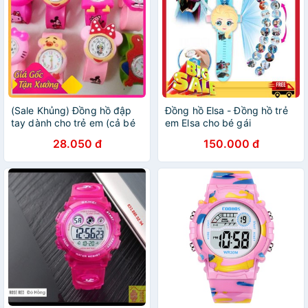
(Sale Khủng) Đồng hồ đập
Đồng hồ Elsa - Đồng hồ trẻ
tay dành cho trẻ em (cả bé
em Elsa cho bé gái
trai và bé gái) nhiều mẫu
28.050 đ
150.000 đ
siêu đáng yêu