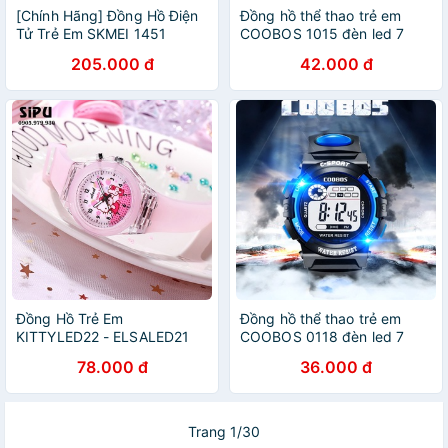
[Chính Hãng] Đồng Hồ Điện
Đồng hồ thể thao trẻ em
Tử Trẻ Em SKMEI 1451
COOBOS 1015 đèn led 7
Chống Nước 5ATM, Mặt
màu dành cho bé trai bé gái
205.000 đ
42.000 đ
42mm Mẫu Mới - Nhất 2021
_ Sỉ SLL
Đồng Hồ Trẻ Em
Đồng hồ thể thao trẻ em
KITTYLED22 - ELSALED21
COOBOS 0118 đèn led 7
Hình Hello Kitty Elsa Đèn Led
màu dành cho bé trai bé gái
78.000 đ
36.000 đ
Siêu Đẹp Cho Bé Gái _ Shop
_ Sỉ SLL
Chuyên Sỉ
Trang 1/30