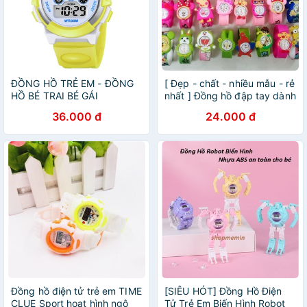
ĐỒNG HỒ TRẺ EM - ĐỒNG
[ Đẹp - chất - nhiều mẫu - rẻ
HỒ BÉ TRAI BÉ GÁI
nhất ] Đồng hồ đập tay dành
COOBOS 0919 VÀNG ĐÈN
cho trẻ em (cả bé trai và bé
36.000 đ
24.000 đ
LED 7 MÀU
gái) nhiều mẫu mã
Đồng hồ điện tử trẻ em TIME
[SIÊU HÓT] Đồng Hồ Điện
CLUE Sport hoạt hình ngộ
Tử Trẻ Em Biến Hình Robot