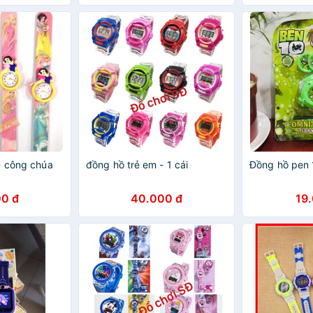
- công chúa
đồng hồ trẻ em - 1 cái
Đồng hồ pen 
0 đ
40.000 đ
19