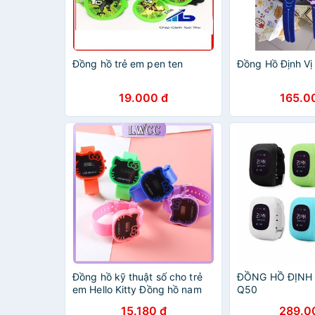
Đồng hồ trẻ em pen ten
Đồng Hồ Định Vị
19.000 đ
165.0
Đồng hồ kỹ thuật số cho trẻ
ĐỒNG HỒ ĐỊNH 
em Hello Kitty Đồng hồ nam
Q50
và nữ dễ thương
15.180 đ
289.0