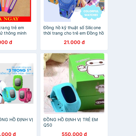
trang trẻ em
Đồng hồ kỹ thuật số Silicone
tử thông minh
thời trang cho trẻ em Đồng hồ
DH75
thể thao cho trẻ em
000 đ
21.000 đ
ĐỒNG HỒ ĐỊNH VỊ
ĐỒNG HỒ ĐỊNH VỊ TRẺ EM
Q50
.000 đ
550.000 đ