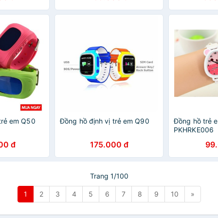
 trẻ em Q50
Đồng hồ định vị trẻ em Q90
Đồng hồ trẻ 
PKHRKE006
00 đ
175.000 đ
99
Trang 1/100
1
2
3
4
5
6
7
8
9
10
»