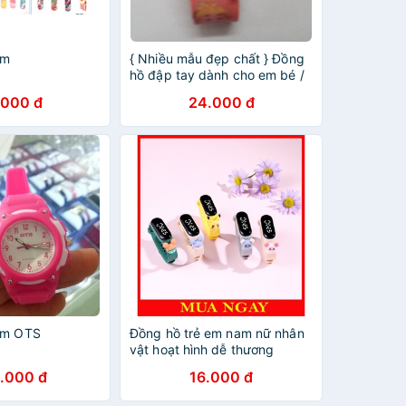
em
{ Nhiều mẫu đẹp chất } Đồng
hồ đập tay dành cho em bé /
trẻ em (nam nữ)
.000 đ
24.000 đ
em OTS
Đồng hồ trẻ em nam nữ nhân
vật hoạt hình dễ thương
DH109
.000 đ
16.000 đ