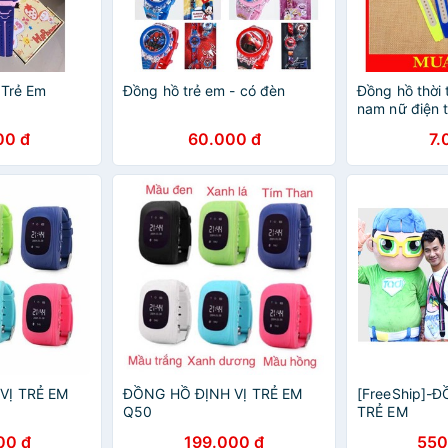
 Trẻ Em
Đồng hồ trẻ em - có đèn
Đồng hồ thời 
nam nữ điện 
Shock Resi 
00 đ
60.000 đ
7.
VỊ TRẺ EM
ĐỒNG HỒ ĐỊNH VỊ TRẺ EM
[FreeShip]-
Q50
TRẺ EM
00 đ
199.000 đ
550