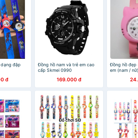
 dạng đập
Đồng hồ nam và trẻ em cao
Đồng hồ đẹp 
cấp Skmei 0990
em (nam / nữ
mã
0 đ
169.000 đ
24