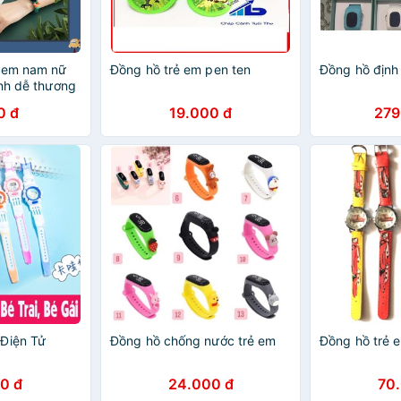
ẻ em nam nữ
Đồng hồ trẻ em pen ten
Đồng hồ định 
ình dễ thương
0 đ
19.000 đ
279
iện Tử
Đồng hồ chống nước trẻ em
Đồng hồ trẻ e
0 đ
24.000 đ
70