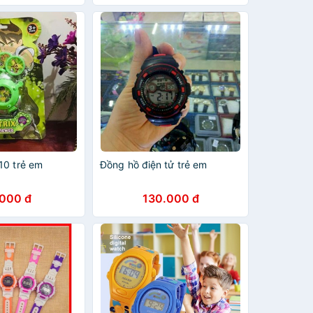
10 trẻ em
Đồng hồ điện tử trẻ em
.000 đ
130.000 đ