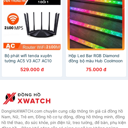
Bộ phát wifi tenda xuyên
Hộp Led Bar RGB Diamond
tường AC5 V3 AC7 AC10
đồng bộ màu Hub Coolmoon
AC11 AC23 - modem wifi
độ dài 28cm
529.000 đ
75.000 đ
kích sóng router nối sóng
khuếch đại - vienthonghn
DongHoXWATCH.com chuyên cung cấp thông tin giá cả đồng hồ
Nam, Nữ, Trẻ em, Đồng hồ cơ tự động, đồng hồ thông minh, đồng
hồ thể thao, đo sức khỏe, pin điện tử, treo tường, để bàn, phụ kiện