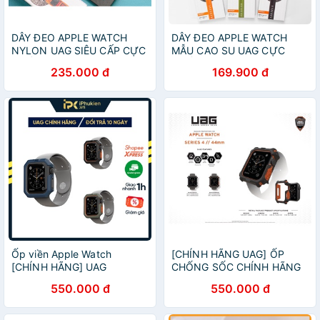
DÂY ĐEO APPLE WATCH
DÂY ĐEO APPLE WATCH
NYLON UAG SIÊU CẤP CỰC
MẪU CAO SU UAG CỰC
CHẤT
CHẤT
235.000 đ
169.900 đ
Ốp viền Apple Watch
[CHÍNH HÃNG UAG] ỐP
[CHÍNH HÃNG] UAG
CHỐNG SỐC CHÍNH HÃNG
CIVILIAN cho size 38/40 và
UAG CHO APPLE WATCH
550.000 đ
550.000 đ
42/44 mm
SIZE 44MM