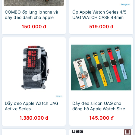
COMBO ốp lưng iphone và
Ốp Apple Watch Series 4/5
dây đeo dành cho apple
UAG WATCH CASE 44mm
watch
150.000 đ
519.000 đ
Dåy đeo Apple Watch UAG
Dây đeo silicon UAG cho
Active Series
đồng hồ Apple Watch Size
40mm/ 42mm thể thao cá
1.380.000 đ
145.000 đ
tính - Full hộp