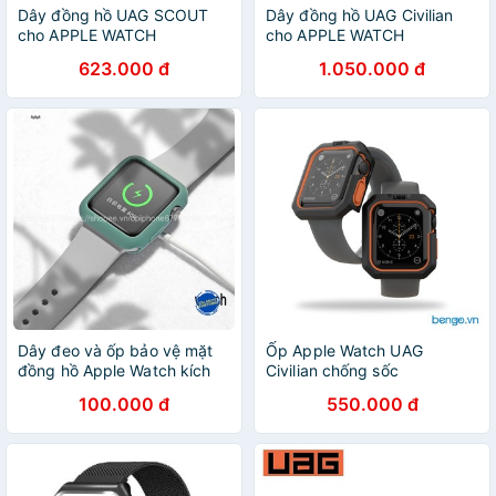
Dây đồng hồ UAG SCOUT
Dây đồng hồ UAG Civilian
cho APPLE WATCH
cho APPLE WATCH
44/42mm
44/42mm
623.000 đ
1.050.000 đ
Dây đeo và ốp bảo vệ mặt
Ốp Apple Watch UAG
đồng hồ Apple Watch kích
Civilian chống sốc
thước
100.000 đ
550.000 đ
41mm/42mm/44mm/45mm