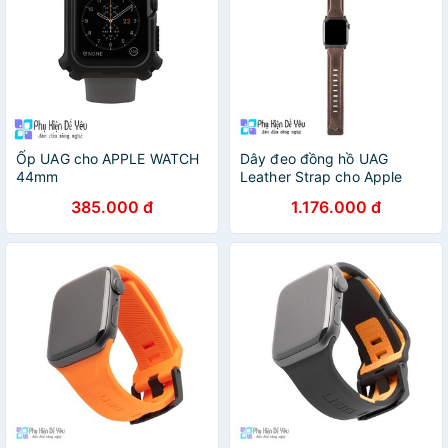
Ốp UAG cho APPLE WATCH
Dây đeo đồng hồ UAG
44mm
Leather Strap cho Apple
Watch 40/38mm cho Apple
385.000 đ
1.176.000 đ
Watch S6 và Apple watch
SE