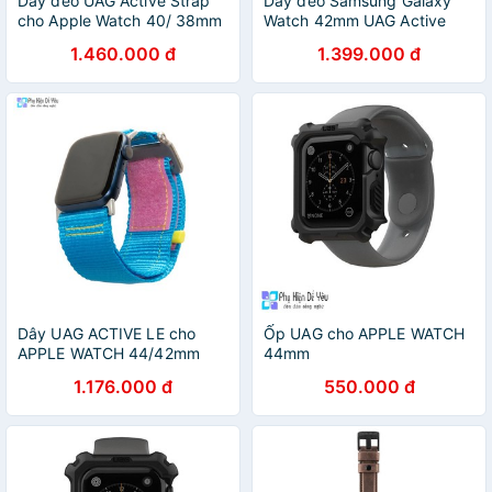
Dây đeo UAG Active Strap
Dây đeo Samsung Galaxy
cho Apple Watch 40/ 38mm
Watch 42mm UAG Active
cho Apple Watch S6 và
Series
1.460.000 đ
1.399.000 đ
Apple Watch SE
Dây UAG ACTIVE LE cho
Ốp UAG cho APPLE WATCH
APPLE WATCH 44/42mm
44mm
1.176.000 đ
550.000 đ