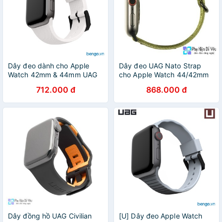
Dây đeo dành cho Apple
Dây đeo UAG Nato Strap
Watch 42mm & 44mm UAG
cho Apple Watch 44/42mm
DOT Silicone
cho Apple Watch S6 và
712.000 đ
868.000 đ
Apple Watch SE [ CHÍNH
HÃNG PHÂN PHỐI VN]
Dây đồng hồ UAG Civilian
[U] Dây đeo Apple Watch