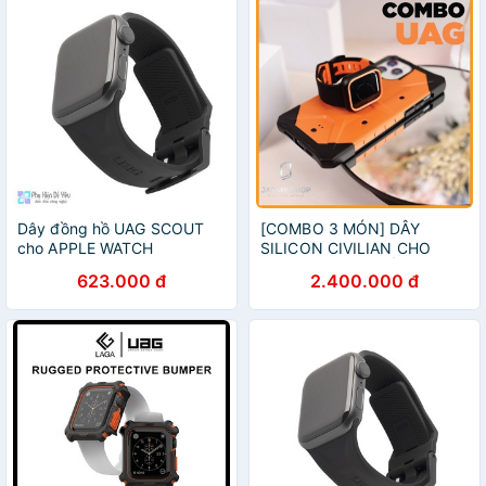
Dây đồng hồ UAG SCOUT
[COMBO 3 MÓN] DÂY
cho APPLE WATCH
SILICON CIVILIAN CHO
38/40mm cho Apple Watch
APPLE WATCH + ỐP LƯNG
623.000 đ
2.400.000 đ
S6 và Apple watch SE
UAG CHO IPHONE + ỐP
VIỀN RHINOSHIELD CHO
APPLE WATCH