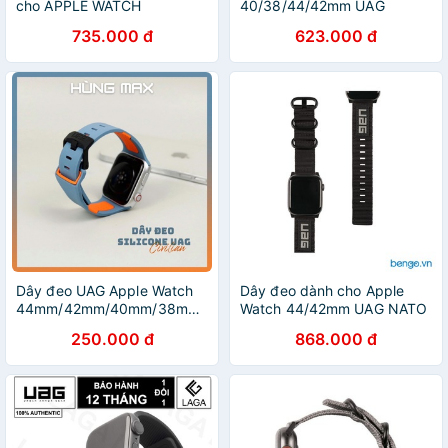
cho APPLE WATCH
40/38/44/42mm UAG
44/42mm cho Apple Watch
Aurora Silicone
735.000 đ
623.000 đ
S6 và Apple Watch SE
Dây đeo UAG Apple Watch
Dây đeo dành cho Apple
44mm/42mm/40mm/38mmm
Watch 44/42mm UAG NATO
Civilian Straps Silicone
Eco Series
250.000 đ
868.000 đ