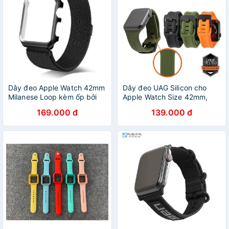
Dây đeo Apple Watch 42mm
Dây đeo UAG Silicon cho
Milanese Loop kèm ốp bởi
Apple Watch Size 42mm,
Chocongnghevn
44mm Mạnh mẽ cá tính
169.000 đ
139.000 đ
sang trọng