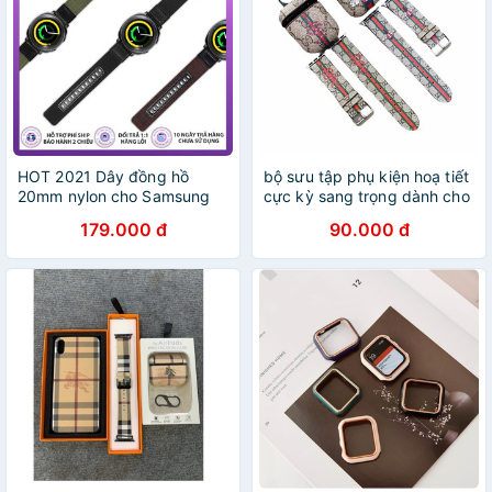
HOT 2021 Dây đồng hồ
bộ sưu tập phụ kiện hoạ tiết
20mm nylon cho Samsung
cực kỳ sang trọng dành cho
Galaxy Watch Active/Active
airpods , applewatch
179.000 đ
90.000 đ
2 44mm 40mm/Galaxy
Watch 3 41mm/Galaxy
Watch