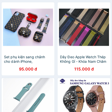
Set phụ kiện sang chảnh
Dây Đeo Apple Watch Thép
cho dành iPhone,
Không Gỉ - Khóa Nam Châm
Applewatch
dành cho Apple Watch
95.000 đ
115.000 đ
Series 5/4/3/2/1 - hàng phụ
kiện