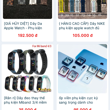
[GIÁ HỦY DIỆT] Dây Da
{ HÀNG CAO CẤP} Dây NlKE
Apple Watch - Phụ kiện
phụ kiện apple watch đủ
Hoàng Long
size
192.500 đ
105.000 đ
[Rằn ri] Dây đeo thay thế
ốp viền phụ kiện cực kỳ
phụ kiện Miband 3/4 mềm
sang trọng dành cho
mại
applewatch
35.000 đ
95.000 đ