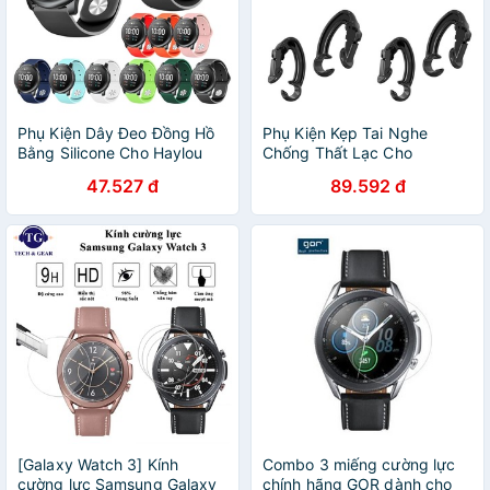
Phụ Kiện Dây Đeo Đồng Hồ
Phụ Kiện Kẹp Tai Nghe
Bằng Silicone Cho Haylou
Chống Thất Lạc Cho
Solar LS05
AirPods1/2/Pro
47.527 đ
89.592 đ
[Galaxy Watch 3] Kính
Combo 3 miếng cường lực
cường lực Samsung Galaxy
chính hãng GOR dành cho