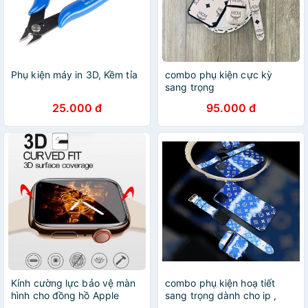
Phụ kiện máy in 3D, Kềm tỉa
combo phụ kiện cực kỳ
sang trọng
25.000 đ
95.000 đ
Kính cường lực bảo vệ màn
combo phụ kiện hoạ tiết
hình cho đồng hồ Apple
sang trọng dành cho ip ,
dòng 1 2 3 4 kèm phụ kiện
iwatch , ipods