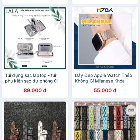
Túi đựng sạc laptop - túi
Dây Đeo Apple Watch Thép
phụ kiện sạc dự phòng úi
Không Gỉ Milanese Khóa
phụ kiện công nghệ
Nam Châm Dành Cho Apple
89.000 đ
55.000 đ
Watch Series 5/4/3/2/1 -
Hàng Phụ Kiện