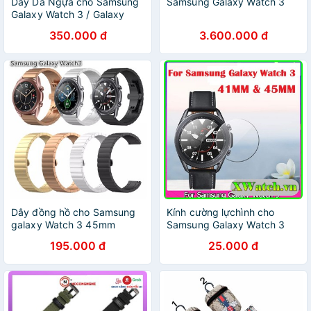
Dây Da Ngựa cho Samsung
Samsung Galaxy Watch 3
Galaxy Watch 3 / Galaxy
Watch Active 2 / Ticwatch
350.000 đ
3.600.000 đ
Pro / Huawei Watch GT2.
Dây đồng hồ cho Samsung
Kính cường lựchình cho
galaxy Watch 3 45mm
Samsung Galaxy Watch 3
41mm và 45mm Galaxy
195.000 đ
25.000 đ
Watch 42mm 46 mm