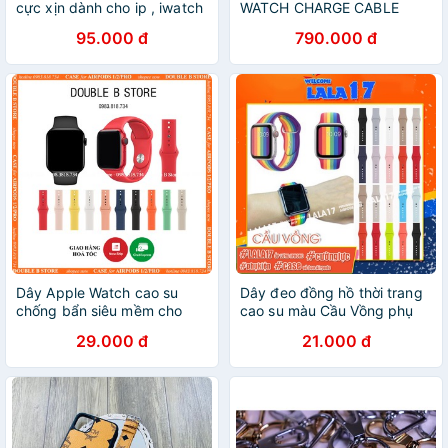
cực xịn dành cho ip , iwatch
WATCH CHARGE CABLE
, ipod
USB-A (1 M) Chính hãng
95.000 đ
790.000 đ
Dây Apple Watch cao su
Dây đeo đồng hồ thời trang
chống bẩn siêu mềm cho
cao su màu Cầu Vồng phụ
đồng hồ thông minh Series
kiện cho apple watch series
29.000 đ
21.000 đ
7/6/5/4/3/2/1/SE T500 -
T500/3/4/5/6/38mm/40mm/
Phụ Kiện Việt
Cao Cấp