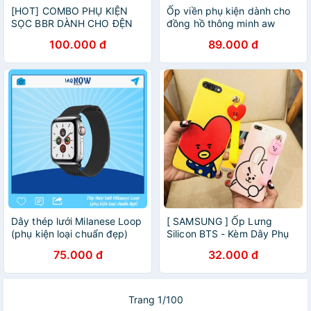
[HOT] COMBO PHỤ KIỆN
Ốp viền phụ kiện dành cho
SỌC BBR DÀNH CHO ĐỆN
đồng hồ thông minh aw
THOẠI, TAI NGHE VÀ ĐỒNG
38/40/42/44mm
100.000 đ
89.000 đ
HỒ
Dây thép lưới Milanese Loop
[ SAMSUNG ] Ốp Lưng
(phụ kiện loại chuẩn đẹp)
Silicon BTS - Kèm Dây Phụ
Kiện - B101
75.000 đ
32.000 đ
Trang 1/100