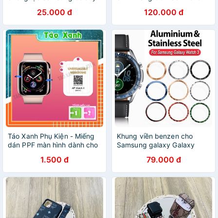
Watch 3
Galaxy Watch 3 41mm hoặc
25.000 đ
120.000 đ
Galaxy Watch 3 45mm
Táo Xanh Phụ Kiện - Miếng
Khung viền benzen cho
dán PPF màn hình dành cho
Samsung galaxy Galaxy
Apple Watch Series
Watch 3 41mm/ 45mm
1.500 đ
79.000 đ
38/40/42/44mm