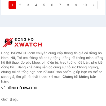
1
2
3
4
5
6
7
8
9
10
»
DongHoXWATCH.com chuyên cung cấp thông tin giá cả đồng hồ
Nam, Nữ, Trẻ em, Đồng hồ cơ tự động, đồng hồ thông minh, đồng
hồ thể thao, đo sức khỏe, pin điện tử, treo tường, để bàn, phụ kiện
đồng hồ... Bằng khả năng sẵn có cùng sự nỗ lực không ngừng,
chúng tôi đã tổng hợp hơn 273000 sản phẩm, giúp bạn có thể so
sánh giá, tìm giá rẻ nhất trước khi mua.
Chúng tôi không bán
hàng.
VỀ ĐỒNG HỒ XWATCH
Giới thiệu