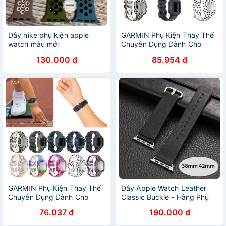
Dây nike phụ kiện apple
GARMIN Phụ Kiện Thay Thế
watch màu mới
Chuyên Dụng Dành Cho
Garminfit Jr3 Vivofit Jr.3
130.000 đ
85.954 đ
GARMIN Phụ Kiện Thay Thế
Dây Apple Watch Leather
Chuyên Dụng Dành Cho
Classic Buckle - Hàng Phụ
Garminfit Jr3 Vivofit Jr.3
Kiện
76.037 đ
190.000 đ