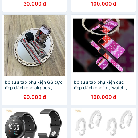
30.000 đ
100.000 đ
bộ sưu tập phụ kiện GG cực
bộ sưu tập phụ kiện cực
đẹp dành cho airpods ,
đẹp dành cho ip , iwatch ,
applewatch
ipods
90.000 đ
100.000 đ