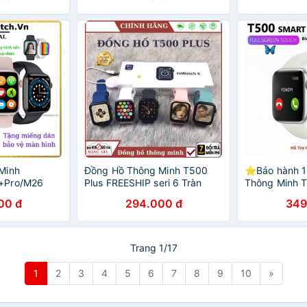
 Minh
Đồng Hồ Thông Minh T500
⭐Bảo hành 1
+Pro/M26
Plus FREESHIP seri 6 Tràn
Thông Minh T
i Game Thay
Viền 44mm Tiếng Việt Nghe
ảnh tùy ý Ngh
00 đ
294.000 đ
349
Dây Nghe Gọi
gọi Bluetooth 5.0 - bảo hành
bluetooth 5.0
12 tháng
Trang 1/17
1
2
3
4
5
6
7
8
9
10
»