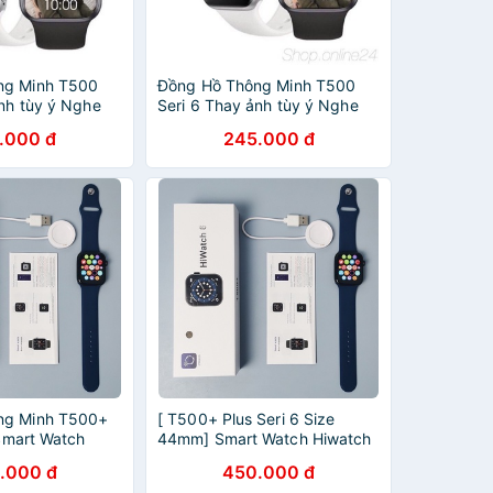
ng Minh T500
Đồng Hồ Thông Minh T500
ảnh tùy ý Nghe
Seri 6 Thay ảnh tùy ý Nghe
uetooth 5.0
gọi kết nối bluetooth 5.0
.000 đ
245.000 đ
44mm
ng Minh T500+
[ T500+ Plus Seri 6 Size
 Smart Watch
44mm] Smart Watch Hiwatch
ay Ảnh / Nghe
6 Thay Ảnh / Đồng Hồ Thông
.000 đ
450.000 đ
 Bluetooth 5.0 /
Minh ghe Gọi Kết Nối