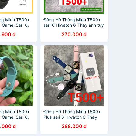
ng Minh T500+
Đồng Hồ Thông Minh T500+
5 Game, Seri 6,
seri 6 Hiwatch 6 Thay ảnh tùy
ay Dây,Bảo
ý Nghe gọi kết nối bluetooth
.900 đ
270.000 đ
g
5.0 44mm
ng Minh T500+
Đồng Hồ Thông Minh T500+
5 Game, Seri 6,
Plus seri 6 Hiwatch 6 Thay
ay Dây,Bảo
ảnh tùy ý Nghe gọi kết nối
.000 đ
388.000 đ
g
bluetooth 5.0