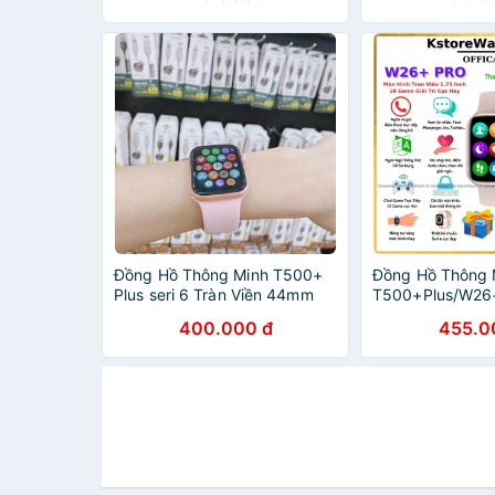
Đồng Hồ Thông Minh T500+
Đồng Hồ Thông
Plus seri 6 Tràn Viền 44mm
T500+Plus/W26
Tiếng Việt Nghe gọi Bluetooth
Plus Seri 6 Chơ
400.000 đ
455.0
5.0 44mm , bảo hành 1 n
Hình Nền Thay 
Bluetooth