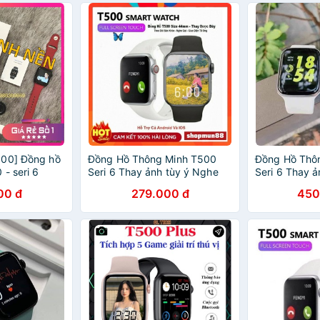
500] Đồng hồ
Đồng Hồ Thông Minh T500
Đồng Hồ Thô
- seri 6
Seri 6 Thay ảnh tùy ý Nghe
Seri 6 Thay 
thay hình nền
gọi kết nối bluetooth 5.0
kết nối blue
00 đ
279.000 đ
450
ame - cài mật