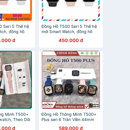
 Seri 5 Thế hệ
Đồng Hồ T500 Seri 5 Thế hệ
tch, đồng hồ
mới Smart Watch, đồng hồ
500 chống nước
thông minh t500 chống nước
.000 đ
450.000 đ
ng Minh T500+
Đồng Hồ Thông Minh T500+
iwatch, Theo Dõi
Plus seri 6 Tràn Viền 44mm
he, Gọi, Chơi
Tiếng Việt Nghe gọi Bluetooth
.000 đ
589.000 đ
Bản Cao Cấp
5.0 44mm , bảo hành 1 n