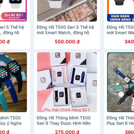
ri 5 Thế hệ
Đồng Hồ T500 Seri 5 Thế hệ
Đồng Hồ T500
, đồng hồ
mới Smart Watch, đồng hồ
mới Smart Wa
0 chống nước
thông minh t500 chống nước
thông minh t
00 đ
550.000 đ
340
Minh T500
Đồng Hồ Thông Minh T500
Đồng Hồ Thô
 tùy ý Nghe
Seri 6 Thay Được Hình Nền
Plus Seri 6 H
ooth 5.0
Cá Nhân, Nhận Thông Báo,
Sức Khỏe, Ng
00 đ
275.000 đ
390
uẩn
Nghe Gọi, Kết nối Bluetooth
Game, Phiên 