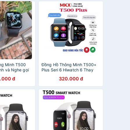
ng Minh T500
Đồng Hồ Thông Minh T500+
ảnh và Nghe gọi
Plus Seri 6 Hiwatch 6 Thay
tooth 5.0 44mm
ảnh Nghe gọi kết nối
.000 đ
320.000 đ
bluetooth 5.0 44mm Pin Trâu