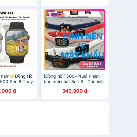
 năm⭐️Đồng Hồ
[Đồng hồ T500+Plus] Phiên
500 Seri 6 Thay
bản mới nhất Seri 6 - Cài hình
e gọi kết nối
nền - Màn hình tràn viền -
.000 đ
349.900 đ
Chơi được game - Cài mật
khẩu