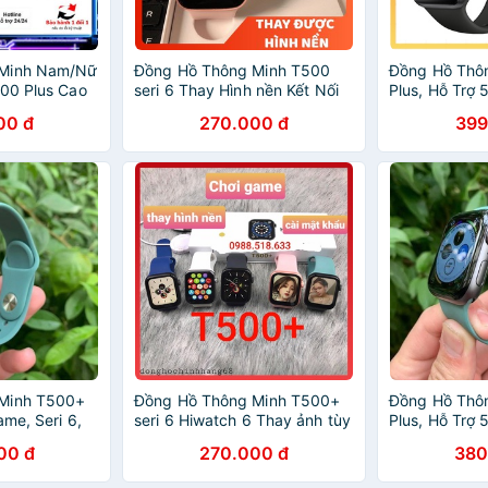
g Minh Nam/Nữ
Đồng Hồ Thông Minh T500
Đồng Hồ Thô
00 Plus Cao
seri 6 Thay Hình nền Kết Nối
Plus, Hỗ Trợ 
Hình Nền-
Bluetooth Thay Dây
Thay Ảnh, Th
00 đ
270.000 đ
399
iền Bảo Hành
Hành 6 Thán
Minh T500+
Đồng Hồ Thông Minh T500+
Đồng Hồ Thô
ame, Seri 6,
seri 6 Hiwatch 6 Thay ảnh tùy
Plus, Hỗ Trợ 
 Dây,Bảo
ý Nghe gọi kết nối bluetooth
Thay Ảnh, Th
00 đ
270.000 đ
380
5.0 44mm
Hành 6 Thán