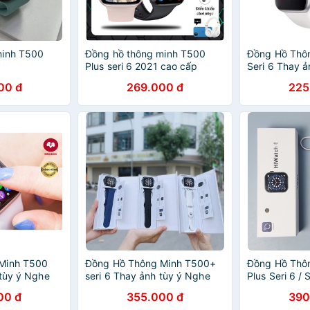
minh T500
Đồng hồ thông minh T500
Đồng Hồ Thô
Plus seri 6 2021 cao cấp
Seri 6 Thay 
chống nước nhiều tính năng
gọi kết nối bl
00 đ
269.000 đ
225
hiện đại
44mm
Minh T500
Đồng Hồ Thông Minh T500+
Đồng Hồ Thô
 tùy ý Nghe
seri 6 Thay ảnh tùy ý Nghe
Plus Seri 6 /
ooth 5.0
gọi kết nối bluetooth 5.0
Hiwatch 6 Th
00 đ
355.000 đ
390
44mm
Gọi Kết Nối