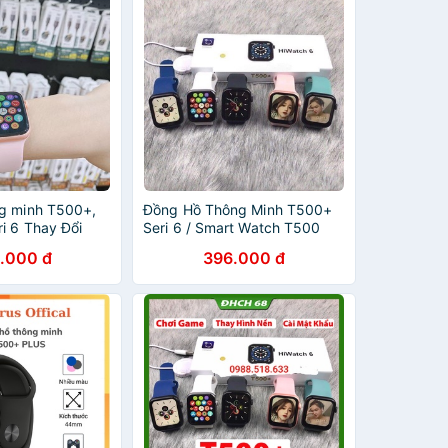
g minh T500+,
Đồng Hồ Thông Minh T500+
i 6 Thay Đổi
Seri 6 / Smart Watch T500
e Gọi Bluetooth,
Plus Hiwatch 6 Thay Ảnh Nền
.000 đ
396.000 đ
/ Nghe Gọi / Size 42/44mm
Cực Chất