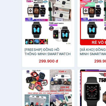
[FREESHIP] ĐỒNG HỒ
[XÃ KHO] ĐỒN
THÔNG MINH SMARTWATCH
MINH SMARTWA
T500 SERI 5 - T500 PLUS,
SERI 5 - T500 
299.900 đ
299.9
HIWACH 6
6 [HCM]