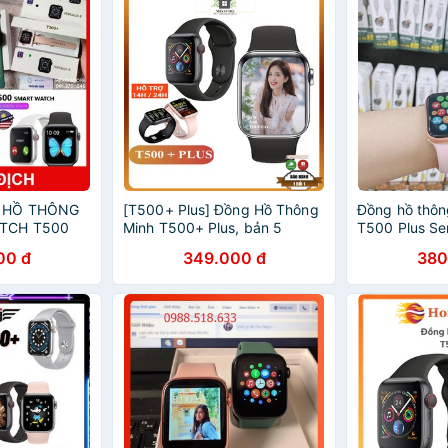
G HỒ THÔNG
[T500+ Plus] Đồng Hồ Thông
Đồng hồ thôn
TCH T500
Minh T500+ Plus, bản 5
T500 Plus Ser
PLUS, HIWACH
Game, Seri 6, Thay Ảnh, Thay
Hình Nền, Ngh
00 đ
349.000 đ
380
Dây, Bảo Hành 6 Tháng
Thông Báo