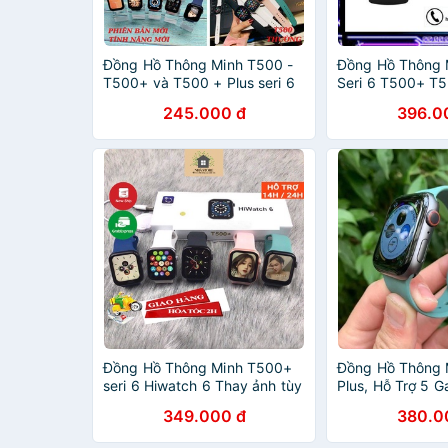
Đồng Hồ Thông Minh T500 -
Đồng Hồ Thôn
T500+ và T500 + Plus seri 6
Seri 6 T500+ T5
Thay ảnh tùy nghe gọi kết nối
Cấp Nhất-Thay 
245.000 đ
396.0
bluetooth 5.0 44mm Màn
Màn Hình Tràn V
hình1.75 inch
6 Tháng
Đồng Hồ Thông Minh T500+
Đồng Hồ Thông 
seri 6 Hiwatch 6 Thay ảnh tùy
Plus, Hỗ Trợ 5 G
ý Nghe gọi kết nối bluetooth
Thay Ảnh, Thay
349.000 đ
380.0
5.0 44mm
Hành 6 Tháng