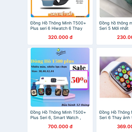
Đồng Hồ Thông Minh T500+
Đồng hồ thông 
Plus seri 6 Hiwatch 6 Thay
Seri 5 Mới nhất
ảnh Nghe gọi kết nối
320.000 đ
230.0
bluetooth 5.0 44mm Pin Trâu
Đồng Hồ Thông Minh T500+
Đồng Hồ Thông 
Plus Seri 6, Smart Watch ,
Seri 6 Thay ảnh
Nghe Gọi Kết Nối Bluetooth
gọi kết nối bluet
700.000 đ
369.0
5.0, Size 44mm
44mm