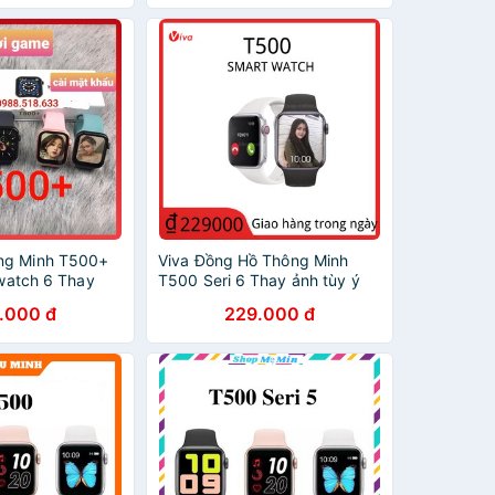
Bluetooth 5.0
hông Minh T500+
Viva Đồng Hồ Thông Minh
iwatch 6 Thay
T500 Seri 6 Thay ảnh tùy ý
 gọi kết nối
Nghe gọi kết nối bluetooth
.000 đ
229.000 đ
.0 44mm Cực
5.0 44mm