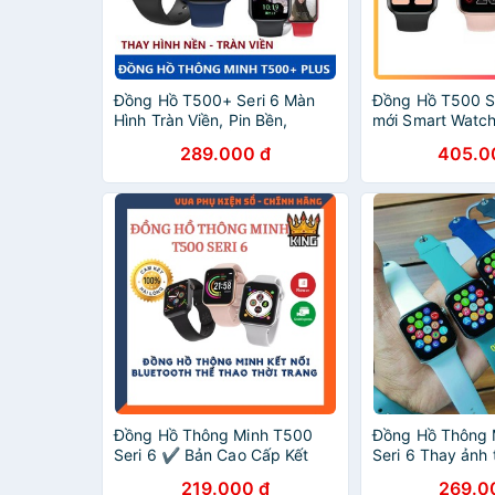
Đồng Hồ T500+ Seri 6 Màn
Đồng Hồ T500 Se
Hình Tràn Viền, Pin Bền,
mới Smart Watch
Chống Nước, BẢN PLUS CAO
thông minh t50
289.000 đ
405.0
CẤP NHẤT 2021
Đồng Hồ Thông Minh T500
Đồng Hồ Thông 
Seri 6 ✔ Bản Cao Cấp Kết
Seri 6 Thay ảnh
Nối Bluetooth Nghe Gọi Thời
gọi kết nối bluet
219.000 đ
269.0
Trang Nhiều Màu
44mm Hàng Ch