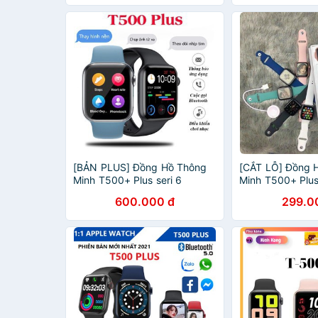
[BẢN PLUS] Đồng Hồ Thông
[CẮT LỖ] Đồng H
Minh T500+ Plus seri 6
Minh T500+ Plus
Hiwatch 6 Thay ảnh Nghe gọi
Hiwatch 6 Thay ả
600.000 đ
299.0
kết nối bluetooth 5.0 44mm
Nghe gọi kết nô
Pin Trâu
5.0 44mm