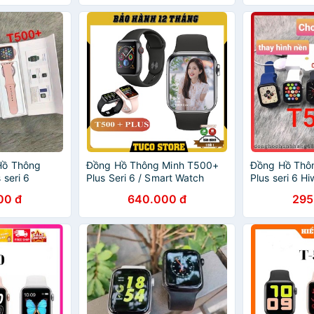
Size 44mm
ồ Thông
Đồng Hồ Thông Minh T500+
Đồng Hồ T
 seri 6
Plus Seri 6 / Smart Watch
Plus seri 6 H
nh tùy ý
Hiwatch 6 Thay Ảnh / Nghe
ảnh tùy ý Nghe
00 đ
640.000 đ
295
́i bluetooth
Gọi Kết Nối Bluetooth 5.0 BH
bluetooth 5
12 Tháng
Chất