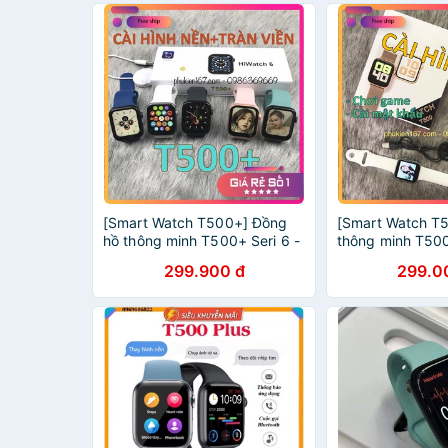
[Smart Watch T500+] Đồng
[Smart Watch T
hồ thông minh T500+ Seri 6 -
thông minh T500 
Cài hình nền - Màn hình tràn
phiên bản mới - 
299.900 đ
299.0
viền - Phiên bản nâng cấp mới
cá nhân - chơi g
nhất
khẩu