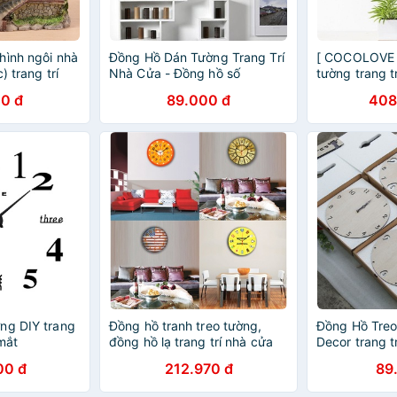
hình ngôi nhà
Đồng Hồ Dán Tường Trang Trí
[ COCOLOVE 
) trang trí
Nhà Cửa - Đồng hồ số
tường trang t
(DHD40) HA
0 đ
89.000 đ
408
ng DIY trang
Đồng hồ tranh treo tường,
Đồng Hồ Tre
mắt
đồng hồ lạ trang trí nhà cửa
Decor trang tr
giản
00 đ
212.970 đ
89