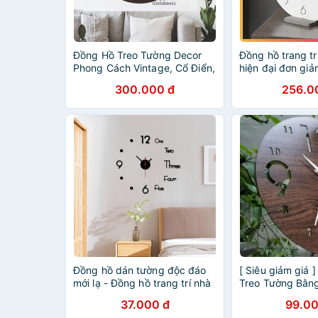
Đồng Hồ Treo Tường Decor
Đồng hồ trang tr
Phong Cách Vintage, Cổ Điển,
hiện đại đơn gi
Trang Trí Nhà Cửa
văn phòng và tra
300.000 đ
256.0
cửa DHM001
Đồng hồ dán tường độc đáo
[ Siêu giảm giá 
mới lạ - Đồng hồ trang trí nhà
Treo Tường Bằng
cửa (DHD40)
Trang Trí Nhà 
37.000 đ
99.00