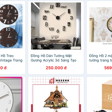
 Hồ Treo
Đồng Hồ Dán Tường Mặt
Đồng Hồ 2 mặ
Vintage Trang
Gương Acrylic 3d Sáng Tạo
tường trang t
Trang Trí Nhà Cửa
Home and Ga
0 đ
250.000 đ
569