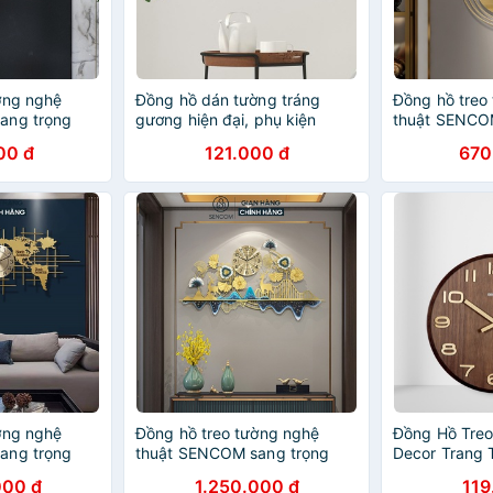
ờng nghệ
Đồng hồ dán tường tráng
Đồng hồ treo
ang trọng
gương hiện đại, phụ kiện
thuật SENCO
nhà cửa mã
trang trí nhà cửa sang trọng
decor trang t
00 đ
121.000 đ
670
2335
ờng nghệ
Đồng hồ treo tường nghệ
Đồng Hồ Tre
ang trọng
thuật SENCOM sang trọng
Decor Trang 
nhà cửa mã
decor trang trí nhà cửa mã
Thiết Kế The
000 đ
1.250.000 đ
119
2938