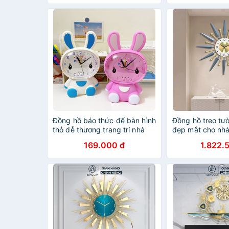
Đồng hồ báo thức để bàn hình
Đồng hồ treo tườ
thỏ dễ thương trang trí nhà
đẹp mắt cho n
cửa Tezy
SUN size 70cm
169.000 đ
1.822.