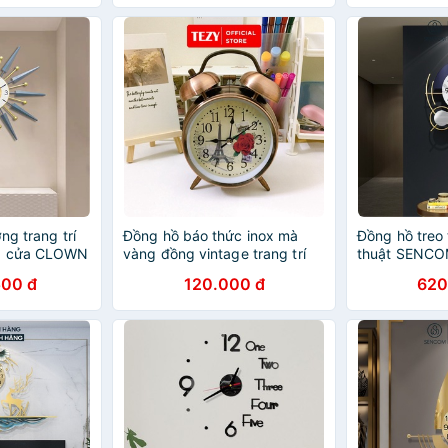
ng trang trí
Đồng hồ báo thức inox mà
Đồng hồ treo
hà cửa CLOWN
vàng đồng vintage trang trí
thuật SENCO
nhà cửa cực kì đẹp
decor trang t
500 đ
120.000 đ
620
2347