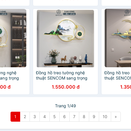
ờng nghệ
Đồng hồ treo tường nghệ
Đồng hồ treo
ang trọng
thuật SENCOM sang trọng
thuật SENCO
nhà cửa mã
decor trang trí nhà cửa mã
decor trang t
000 đ
1.550.000 đ
1.35
2952
090
Trang 1/49
1
2
3
4
5
6
7
8
9
10
»