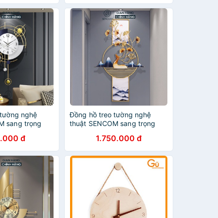
 tường nghệ
Đồng hồ treo tường nghệ
M sang trọng
thuật SENCOM sang trọng
rí nhà cửa mã
decor trang trí nhà cửa mã
.000 đ
1.750.000 đ
2345