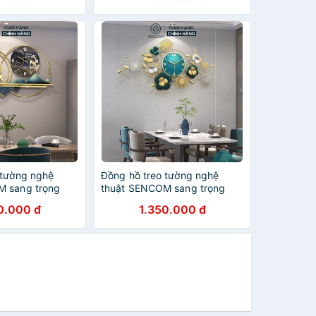
 tường nghệ
Đồng hồ treo tường nghệ
M sang trọng
thuật SENCOM sang trọng
rí nhà cửa mã
decor trang trí nhà cửa mã
0.000 đ
1.350.000 đ
2909