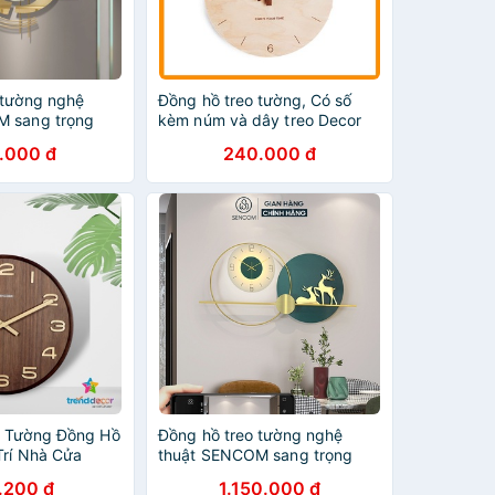
 tường nghệ
Đồng hồ treo tường, Có số
M sang trọng
kèm núm và dây treo Decor
rí nhà cửa mã
trang trí nhà cửa
.000 đ
240.000 đ
o Tường Đồng Hồ
Đồng hồ treo tường nghệ
Trí Nhà Cửa
thuật SENCOM sang trọng
o Yêu Cầu
decor trang trí nhà cửa mã
.200 đ
1.150.000 đ
139