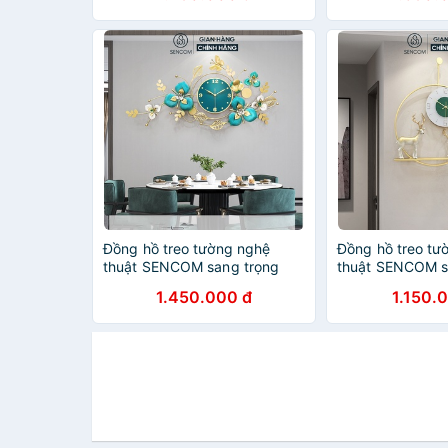
Đồng hồ treo tường nghệ
Đồng hồ treo tư
thuật SENCOM sang trọng
thuật SENCOM s
decor trang trí nhà cửa mã
decor trang trí 
1.450.000 đ
1.150.
2913
0154