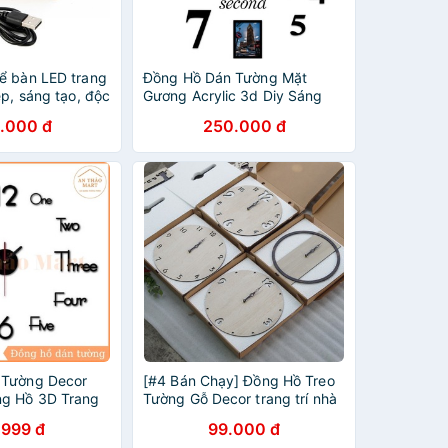
ể bàn LED trang
Đồng Hồ Dán Tường Mặt
ẹp, sáng tạo, độc
Gương Acrylic 3d Diy Sáng
Tạo Trang Trí Nhà Cửa
.000 đ
250.000 đ
 Tường Decor
[#4 Bán Chạy] Đồng Hồ Treo
ng Hồ 3D Trang
Tường Gỗ Decor trang trí nhà
p Mắt
cửa tối giản
.999 đ
99.000 đ