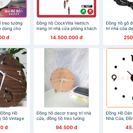
í treo tường
Đồng hồ ClockVilla Hettich
Đồng hồ gỗ đ
ản dùng cho
trang trí nhà cửa phòng khách
trí nhà cửa đ
ng trí nhà
UHREN 48110 QMT Zug Musi
đáo
00 đ
14.500.000 đ
250
] Đồng Hồ
Đồng hồ decor trang trí nhà
Đồng Hồ Dán
 Gỗ Vintage
cửa, đồng hồ treo tường
Nhà Cửa, Đồ
Cửa 30x30cm
phong cách hàn quốc
Trí Phòng Đẹ
0 đ
94.500 đ
45