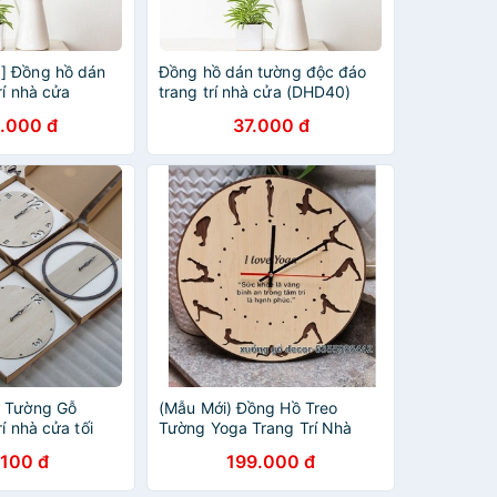
] Đồng hồ dán
Đồng hồ dán tường độc đáo
rí nhà cửa
trang trí nhà cửa (DHD40)
IANHSHOP
.000 đ
37.000 đ
o Tường Gỗ
(Mẫu Mới) Đồng Hồ Treo
í nhà cửa tối
Tường Yoga Trang Trí Nhà
Cửa, Phòng Tập
.100 đ
199.000 đ