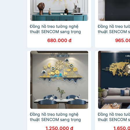
Đồng hồ treo tường nghệ
Đồng hồ treo tư
thuật SENCOM sang trọng
thuật SENCOM s
decor trang trí nhà cửa mã
decor trang trí 
680.000 đ
965.0
2396
2936
Đồng hồ treo tường nghệ
Đồng hồ treo tư
thuật SENCOM sang trọng
thuật SENCOM s
decor trang trí nhà cửa mã
decor trang trí 
1.250.000 đ
1.650.
2938
2308