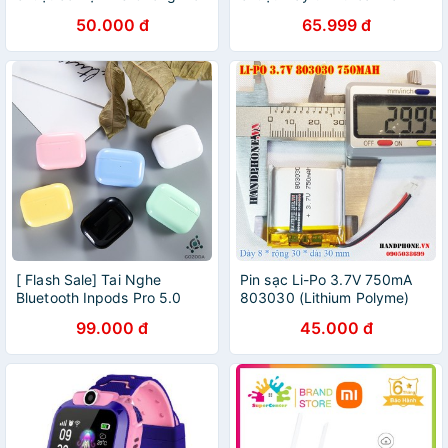
Tay ✔️Cực Êm ✔️Size
bằng silicon dẻo trong suốt -
50.000 đ
65.999 đ
230*210*20mm
PKSMART - PHỤ KIỆN SỐ
9999
[ Flash Sale] Tai Nghe
Pin sạc Li-Po 3.7V 750mA
Bluetooth Inpods Pro 5.0
803030 (Lithium Polyme)
Cảm Biến Vân Tay, Định Vị,
cho loa Bluetooth,
99.000 đ
45.000 đ
Tự Động Kết Nối- Bảo Hành
Smartwatch, máy ghi
12 Tháng
âm,khoá vân tay,định vị GPS