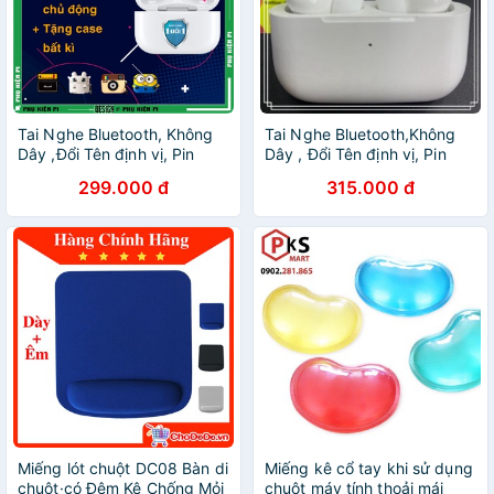
Tai Nghe Bluetooth, Không
Tai Nghe Bluetooth,Không
Dây ,Đổi Tên định vị, Pin
Dây , Đổi Tên định vị, Pin
trâu, Sạc Không Dây (BH 6
trâu, Sạc Không Dây (BH 6
299.000 đ
315.000 đ
tháng)
tháng)
Miếng lót chuột DC08 Bàn di
Miếng kê cổ tay khi sử dụng
chuột·có Đệm Kê Chống Mỏi
chuột máy tính thoải mái