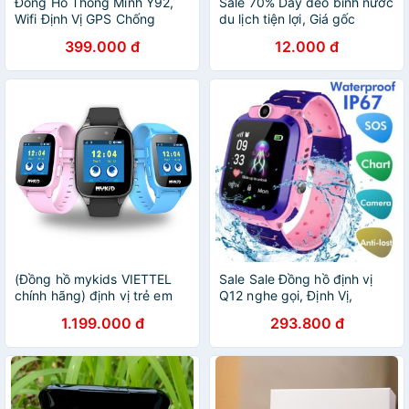
Đồng Hồ Thông Minh Y92,
Sale 70% Dây đeo bình nước
Wifi Định Vị GPS Chống
du lịch tiện lợi, Giá gốc
Nước Nghe Nhạc Chụp Ảnh
40,000 đ - 28C21-11
399.000 đ
12.000 đ
Gọi điện (BẢO HÀNH 6
THÁNG)
(Đồng hồ mykids VIETTEL
Sale Sale Đồng hồ định vị
chính hãng) định vị trẻ em
Q12 nghe gọi, Định Vị,
nghe gọi chống nước bảo
Chống nước IP67 cho trẻ em
1.199.000 đ
293.800 đ
hành 6 tháng tặng sim định
- có camera BH 6 tháng
vị