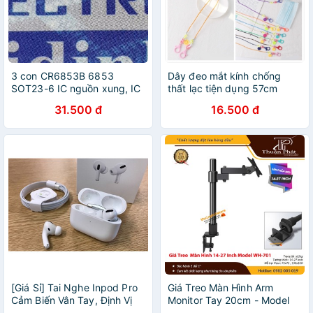
3 con CR6853B 6853
Dây đeo mắt kính chống
SOT23-6 IC nguồn xung, IC
thất lạc tiện dụng 57cm
tào dao động kde4335
31.500 đ
16.500 đ
[Giá Sỉ] Tai Nghe Inpod Pro
Giá Treo Màn Hình Arm
Cảm Biến Vân Tay, Định Vị
Monitor Tay 20cm - Model
Đổi Tên- Bảo Hành 12 Tháng
WH701 - Tải Trọng 6,5 Kg -