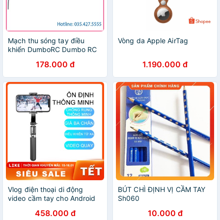
Mạch thu sóng tay điều
Vòng da Apple AirTag
khiển DumboRC Dumbo RC
RBR/C X6F X6FG 2.4Ghz 6
178.000 đ
1.190.000 đ
Chanel (6 kênh) (6CH) sóng
maybayrc
Vlog điện thoại di động
BÚT CHÌ ĐỊNH VỊ CẦM TAY
video cầm tay cho Android
Sh060
iOS Thiết bị cầm tay ổn
458.000 đ
10.000 đ
địnhN [NBL08]