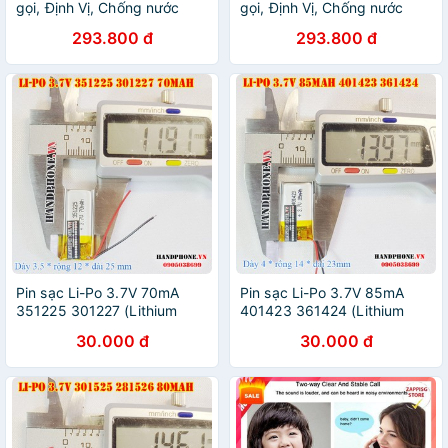
gọi, Định Vị, Chống nước
gọi, Định Vị, Chống nước
IP67 cho trẻ em - có camera
IP67 cho trẻ em - có camera
293.800 đ
293.800 đ
BH 6 tháng
BH 6 tháng .
Pin sạc Li-Po 3.7V 70mA
Pin sạc Li-Po 3.7V 85mA
351225 301227 (Lithium
401423 361424 (Lithium
Polyme) cho tai nghe
Polyme) cho tai nghe
30.000 đ
30.000 đ
bluetooth, máy ghi âm, khoá
bluetooth, máy ghi âm, khoá
vân tay, định vị GPS
vân tay, định vị GPS