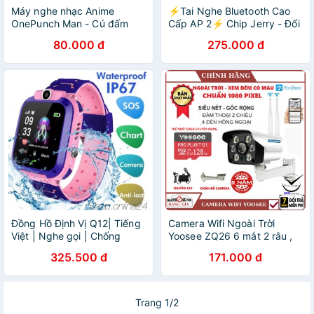
Máy nghe nhạc Anime
⚡Tai Nghe Bluetooth Cao
OnePunch Man - Cú đấm
Cấp AP 2⚡ Chip Jerry - Đổi
hủy diệt cầm tay mini tặng
Tên & Định Vị Bảo Hành 6
80.000 đ
275.000 đ
tai nghe cắm dây có mic và
Tháng,lỗi 1 đổi 1-vincase
dây sạc mp3 anime chibi
Đồng Hồ Định Vị Q12| Tiếng
Camera Wifi Ngoài Trời
Việt | Nghe gọi | Chống
Yoosee ZQ26 6 mắt 2 râu ,
nước IP67 cho trẻ em - có
Xem đêm có màu, cảm biến
325.500 đ
171.000 đ
camera BH 6 tháng, lỗi 1 đổi
chuyển động,đàm thoại 2
1
chiều, chống nước IP67
Trang 1/2