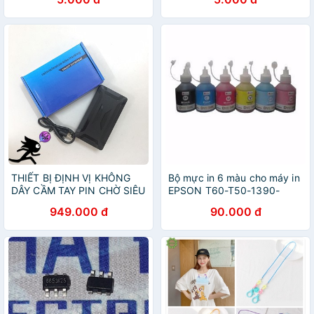
THIẾT BỊ ĐỊNH VỊ KHÔNG
Bộ mực in 6 màu cho máy in
DÂY CẦM TAY PIN CHỜ SIÊU
EPSON T60-T50-1390-
KHỦNG Có nghe tiếng
1430
949.000 đ
90.000 đ