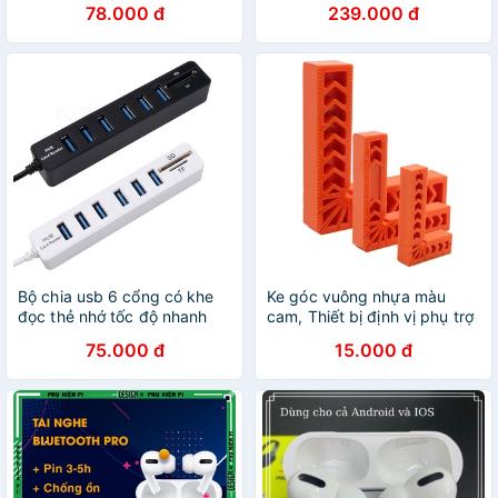
78.000 đ
239.000 đ
Xoay Màn 360 Độ
Bộ chia usb 6 cổng có khe
Ke góc vuông nhựa màu
đọc thẻ nhớ tốc độ nhanh
cam, Thiết bị định vị phụ trợ
chất lượng cao
cầm tay 90 độ hình chữ L
75.000 đ
15.000 đ