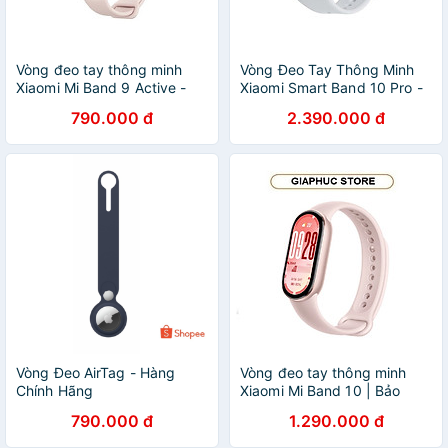
Vòng đeo tay thông minh
Vòng Đeo Tay Thông Minh
Xiaomi Mi Band 9 Active -
Xiaomi Smart Band 10 Pro -
GiaPhucStore | Hàng Chính
GiaPhucStore | Hàng Chính
790.000 đ
2.390.000 đ
Hãng
Hãng
Vòng Đeo AirTag - Hàng
Vòng đeo tay thông minh
Chính Hãng
Xiaomi Mi Band 10 | Bảo
hành 12 tháng chính hãng -
790.000 đ
1.290.000 đ
GiaPhucStore | Hàng Chính
Hãng