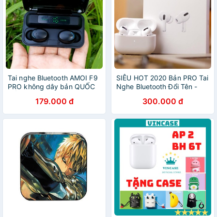
Tai nghe Bluetooth AMOI F9
SIÊU HOT 2020 Bản PRO Tai
PRO không dây bản QUỐC
Nghe Bluetooth Đổi Tên -
TẾ nút cảm ứng - chống
Định Vị, Cảm Ứng, Chống
179.000 đ
300.000 đ
nước IPX5 - chống ồn bảo
Ồn. BH 6 Tháng. Lỗi 1 Đổi 1
hành 6 tháng