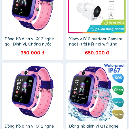
Đồng hồ định vị Q12 nghe
Xiaovv B10 outdoor Camera
gọi, Định Vị, Chống nước
ngoài trời kết nối wifi ứng
IP67 cho trẻ em - có camera
dụng Xiaomi Mi Home chống
350.000 đ
650.000 đ
BH 6 tháng
nước 6 tháng Bảo hành
Đồng hồ định vị Q12 nghe
Đồng hồ định vị Q12 nghe