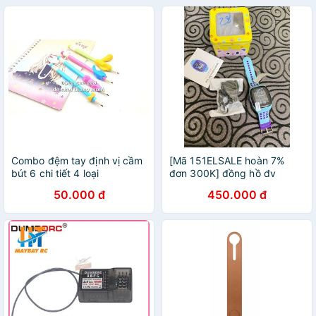
Combo đệm tay định vị cầm
[Mã 151ELSALE hoàn 7%
bút 6 chi tiết 4 loại
đơn 300K] đồng hồ đv
thông minh Df28( vòng đeo
50.000 đ
450.000 đ
nhỏ gọn).