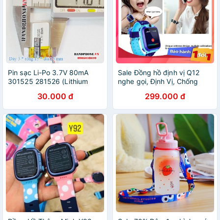
Pin sạc Li-Po 3.7V 80mA
Sale Đồng hồ định vị Q12
301525 281526 (Lithium
nghe gọi, Định Vị, Chống
Polyme) cho tai nghe
nước IP67 cho trẻ em - có
30.000 đ
299.000 đ
bluetooth, máy ghi âm, khoá
camera BH 6 tháng
vân tay, định vị GPS