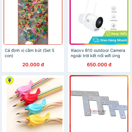
Cá định vị cầm bút (Set 5
Xiaovv B10 outdoor Camera
con)
ngoài trời kết nối wifi ứng
dụng Xiaomi Mi Home chống
20.000 đ
650.000 đ
nước 6 tháng Bảo hành