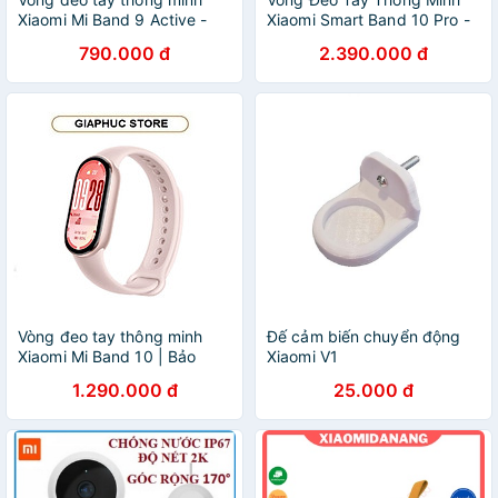
Xiaomi Mi Band 9 Active -
Xiaomi Smart Band 10 Pro -
GiaPhucStore | Hàng Chính
GiaPhucStore | Hàng Chính
790.000 đ
2.390.000 đ
Hãng
Hãng
Vòng đeo tay thông minh
Đế cảm biến chuyển động
Xiaomi Mi Band 10 | Bảo
Xiaomi V1
hành 12 tháng chính hãng -
1.290.000 đ
25.000 đ
GiaPhucStore | Hàng Chính
Hãng