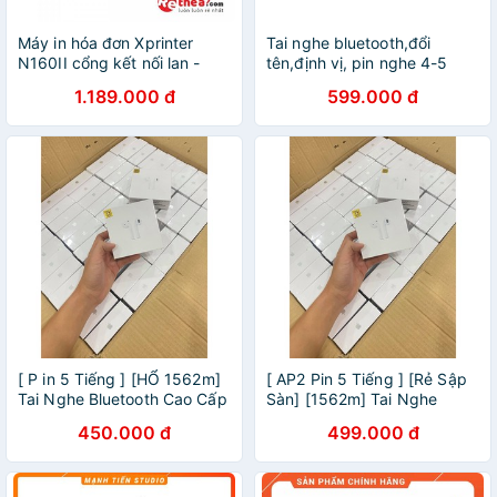
Máy in hóa đơn Xprinter
Tai nghe bluetooth,đổi
N160II cổng kết nối lan -
tên,định vị, pin nghe 4-5
Hàng Nhập Khẩu + Tặng 5
tiếng thông( BH 12 tháng đổi
1.189.000 đ
599.000 đ
cuộn giấy in
mới)
[ P in 5 Tiếng ] [HỔ 1562m]
[ AP2 Pin 5 Tiếng ] [Rẻ Sập
Tai Nghe Bluetooth Cao Cấp
Sàn] [1562m] Tai Nghe
Đổi tên Định Vị Dùng Cả IOS
Bluetooth Cao Cấp Đổi tên
450.000 đ
499.000 đ
& Androi
Định Vị Dùng Cả IOS &
Androi