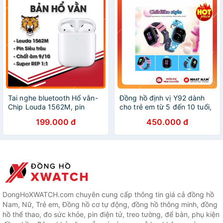
Tai nghe bluetooth Hổ vằn-
Đồng hồ định vị Y92 dành
Chip Louda 1562M, pin
cho trẻ em từ 5 đến 10 tuổi,
dung lượng cao lên đến 5-
có tiếng việt, định vị LBS,
199.000 đ
450.000 đ
6h Đổi Tên, Định Vị,cảm ứng
nghe gọi 2 chiều tiện lợi.
check được stting
DongHoXWATCH.com chuyên cung cấp thông tin giá cả đồng hồ
Nam, Nữ, Trẻ em, Đồng hồ cơ tự động, đồng hồ thông minh, đồng
hồ thể thao, đo sức khỏe, pin điện tử, treo tường, để bàn, phụ kiện