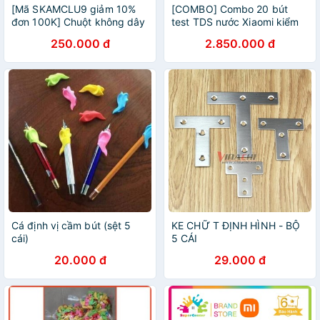
[Mã SKAMCLU9 giảm 10%
[COMBO] Combo 20 bút
đơn 100K] Chuột không dây
test TDS nước Xiaomi kiểm
Xiaomi gen 2 2020
tra nhanh chất lượng nước -
250.000 đ
2.850.000 đ
Minh Tín Shop
Cá định vị cầm bút (sệt 5
KE CHỮ T ĐỊNH HÌNH - BỘ
cái)
5 CÁI
20.000 đ
29.000 đ