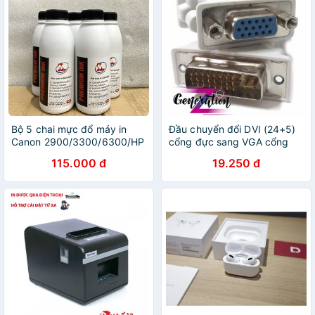
Bộ 5 chai mực đổ máy in
Đầu chuyển đổi DVI (24+5)
Canon 2900/3300/6300/HP
cổng đực sang VGA cổng
1010/1320/2035 [MS.01]
cái - Đầu chuyển DVI sang
115.000 đ
19.250 đ
VGA