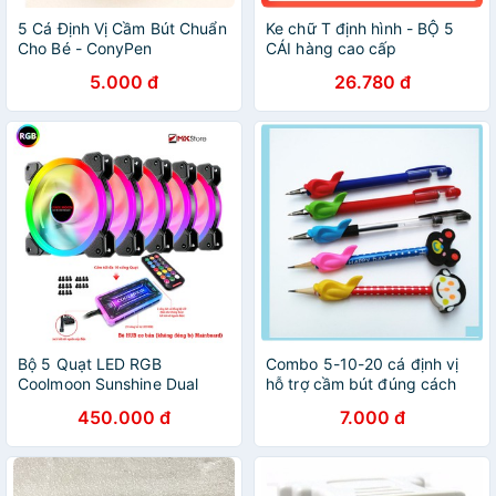
5 Cá Định Vị Cầm Bút Chuẩn
Ke chữ T định hình - BỘ 5
Cho Bé - ConyPen
CÁI hàng cao cấp
5.000 đ
26.780 đ
Bộ 5 Quạt LED RGB
Combo 5-10-20 cá định vị
Coolmoon Sunshine Dual
hỗ trợ cầm bút đúng cách
Ring kèm HUB + điều khiển
450.000 đ
7.000 đ