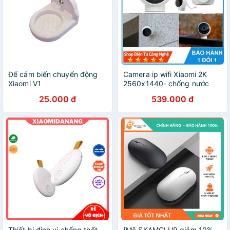
Đế cảm biến chuyển động
Camera ip wifi Xiaomi 2K
Xiaomi V1
2560x1440- chống nước
IP67
25.000 đ
539.000 đ
Thiết bị định vị chống thất
[Mã SKAMCLU9 giảm 10%