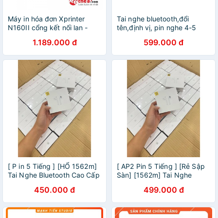
Máy in hóa đơn Xprinter
Tai nghe bluetooth,đổi
N160II cổng kết nối lan -
tên,định vị, pin nghe 4-5
Hàng Nhập Khẩu + Tặng 5
tiếng thông( BH 12 tháng đổi
1.189.000 đ
599.000 đ
cuộn giấy in
mới)
[ P in 5 Tiếng ] [HỔ 1562m]
[ AP2 Pin 5 Tiếng ] [Rẻ Sập
Tai Nghe Bluetooth Cao Cấp
Sàn] [1562m] Tai Nghe
Đổi tên Định Vị Dùng Cả IOS
Bluetooth Cao Cấp Đổi tên
450.000 đ
499.000 đ
& Androi
Định Vị Dùng Cả IOS &
Androi