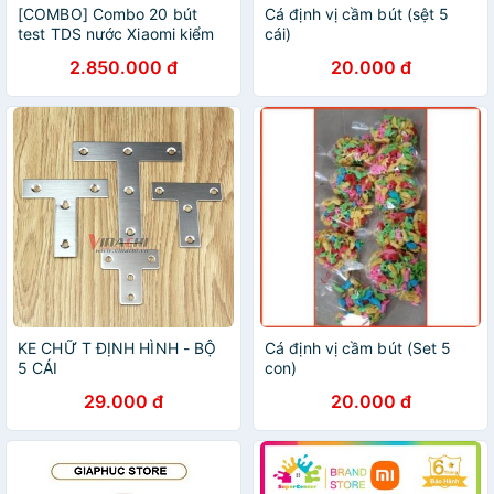
[COMBO] Combo 20 bút
Cá định vị cầm bút (sệt 5
test TDS nước Xiaomi kiểm
cái)
tra nhanh chất lượng nước -
2.850.000 đ
20.000 đ
Minh Tín Shop
KE CHỮ T ĐỊNH HÌNH - BỘ
Cá định vị cầm bút (Set 5
5 CÁI
con)
29.000 đ
20.000 đ