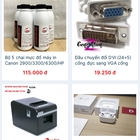
Bộ 5 chai mực đổ máy in
Đầu chuyển đổi DVI (24+5)
Canon 2900/3300/6300/HP
cổng đực sang VGA cổng
1010/1320/2035 [MS.01]
cái - Đầu chuyển DVI sang
115.000 đ
19.250 đ
VGA