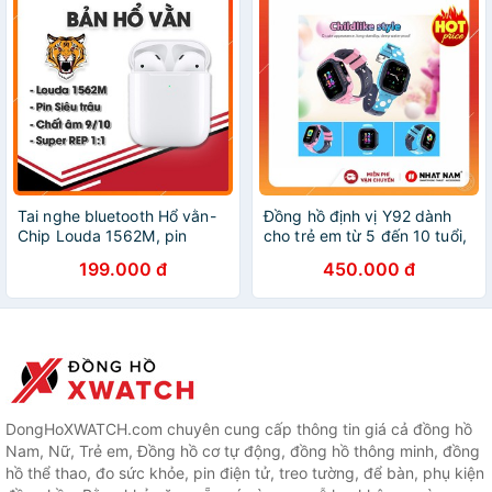
Tai nghe bluetooth Hổ vằn-
Đồng hồ định vị Y92 dành
Chip Louda 1562M, pin
cho trẻ em từ 5 đến 10 tuổi,
dung lượng cao lên đến 5-
có tiếng việt, định vị LBS,
199.000 đ
450.000 đ
6h Đổi Tên, Định Vị,cảm ứng
nghe gọi 2 chiều tiện lợi.
check được stting
DongHoXWATCH.com chuyên cung cấp thông tin giá cả đồng hồ
Nam, Nữ, Trẻ em, Đồng hồ cơ tự động, đồng hồ thông minh, đồng
hồ thể thao, đo sức khỏe, pin điện tử, treo tường, để bàn, phụ kiện