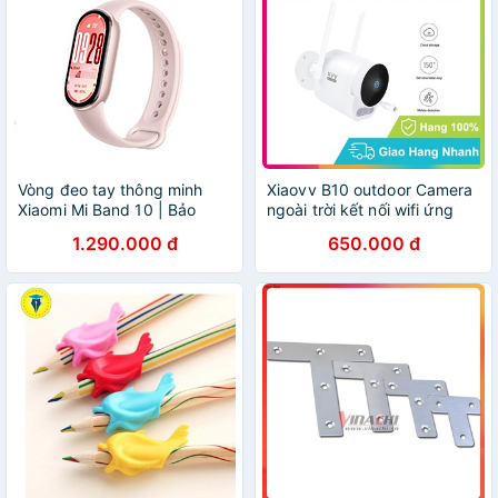
Vòng đeo tay thông minh
Xiaovv B10 outdoor Camera
Xiaomi Mi Band 10 | Bảo
ngoài trời kết nối wifi ứng
hành 12 tháng chính hãng -
dụng Xiaomi Mi Home chống
1.290.000 đ
650.000 đ
GiaPhucStore | Hàng Chính
nước 6 tháng Bảo hành
Hãng