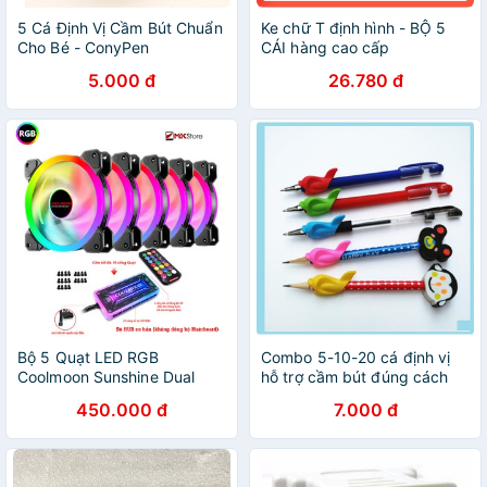
5 Cá Định Vị Cầm Bút Chuẩn
Ke chữ T định hình - BỘ 5
Cho Bé - ConyPen
CÁI hàng cao cấp
5.000 đ
26.780 đ
Bộ 5 Quạt LED RGB
Combo 5-10-20 cá định vị
Coolmoon Sunshine Dual
hỗ trợ cầm bút đúng cách
Ring kèm HUB + điều khiển
450.000 đ
7.000 đ