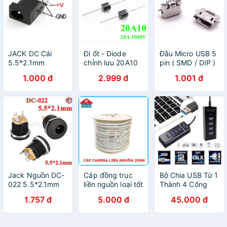
JACK DC Cái
Đi ốt - Diode
Đầu Micro USB 5
5.5*2.1mm
chỉnh lưu 20A10
pin ( SMD / DIP )
20A 1000V
1.000 đ
2.999 đ
1.001 đ
Jack Nguồn DC-
Cáp đồng trục
Bộ Chia USB Từ 1
022 5.5*2.1mm
liền nguồn loại tốt
Thành 4 Cổng
có ren ốc
Usb Tốc Độ Cao-
1.757 đ
5.000 đ
45.000 đ
Chia 3 Cổng-
Chia 6 Cổng